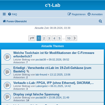
c't-Lab
FAQ
Registrieren
Anmelden
S
Foren-Übersicht
u
Aktuelle Zeit: 08.08.2026, 03:39
c
Seite
1
von
10
1
2
3
4
5
10
Nächste
h
…
e
Aktuelle Themen
Welche Toolchain ist für Modifikationen der C-Firmware
erforderlich?
Letzter Beitrag von
psclab38
«
09.02.2026, 09:52
Antworten:
7
Erledigt - Verschenke ct-Lab im 19-Zoll-Gehäuse (zum
Basteln)
Letzter Beitrag von
lab-freund
«
13.12.2025, 13:06
Antworten:
2
Verkaufe c-Lab: FPGA, IFP (ohne Ethernet), DACRAM,...
Letzter Beitrag von
Laborgeist
«
06.01.2025, 14:42
Antworten:
3
Display zeigt falsche Spannung
Letzter Beitrag von
psclab38
«
23.08.2024, 21:49
Antworten:
14