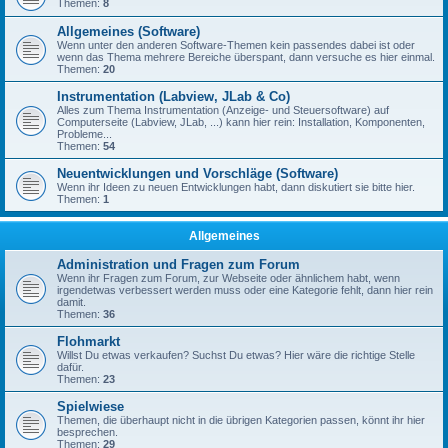
Themen:
8
Allgemeines (Software)
Wenn unter den anderen Software-Themen kein passendes dabei ist oder
wenn das Thema mehrere Bereiche überspant, dann versuche es hier einmal.
Themen:
20
Instrumentation (Labview, JLab & Co)
Alles zum Thema Instrumentation (Anzeige- und Steuersoftware) auf
Computerseite (Labview, JLab, ...) kann hier rein: Installation, Komponenten,
Probleme...
Themen:
54
Neuentwicklungen und Vorschläge (Software)
Wenn ihr Ideen zu neuen Entwicklungen habt, dann diskutiert sie bitte hier.
Themen:
1
Allgemeines
Administration und Fragen zum Forum
Wenn ihr Fragen zum Forum, zur Webseite oder ähnlichem habt, wenn
irgendetwas verbessert werden muss oder eine Kategorie fehlt, dann hier rein
damit.
Themen:
36
Flohmarkt
Willst Du etwas verkaufen? Suchst Du etwas? Hier wäre die richtige Stelle
dafür.
Themen:
23
Spielwiese
Themen, die überhaupt nicht in die übrigen Kategorien passen, könnt ihr hier
besprechen.
Themen:
29