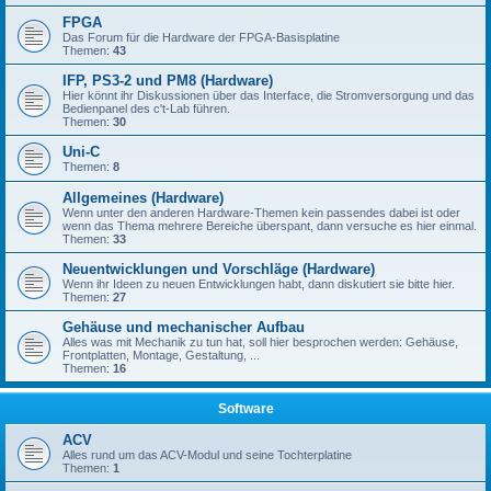
FPGA
Das Forum für die Hardware der FPGA-Basisplatine
Themen:
43
IFP, PS3-2 und PM8 (Hardware)
Hier könnt ihr Diskussionen über das Interface, die Stromversorgung und das
Bedienpanel des c't-Lab führen.
Themen:
30
Uni-C
Themen:
8
Allgemeines (Hardware)
Wenn unter den anderen Hardware-Themen kein passendes dabei ist oder
wenn das Thema mehrere Bereiche überspant, dann versuche es hier einmal.
Themen:
33
Neuentwicklungen und Vorschläge (Hardware)
Wenn ihr Ideen zu neuen Entwicklungen habt, dann diskutiert sie bitte hier.
Themen:
27
Gehäuse und mechanischer Aufbau
Alles was mit Mechanik zu tun hat, soll hier besprochen werden: Gehäuse,
Frontplatten, Montage, Gestaltung, ...
Themen:
16
Software
ACV
Alles rund um das ACV-Modul und seine Tochterplatine
Themen:
1