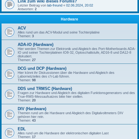
Link zum wiki dieses Forums?
Letzter Beitrag von
lab-freund
«
02.06.2024, 20:02
Antworten:
2
Hardware
ACV
Alles rund um das ACV-Modul und seine Tochterplatine
Themen:
3
ADA-IO (Hardware)
Hier werden Themen zur Elektronik und Abgleich des Port-Motherboards ADA-
IO und seiner Tochterplatinen IO8-32, Optoschaltstufe, AD16-8 und DA12-8
diskutiert.
Themen:
27
DCG und DCP (Hardware)
Hier könnt ihr Diskussionen über die Hardware und Abgleich des
Labornetzteiles des c't-Lab führen.
Themen:
98
DDS und TRMSC (Hardware)
Fragen zur Hardware und Abgleich des digitalen Funktionsgenerators und des
True-RMS-Messaufsatzes bitte hier stellen.
Themen:
20
DIV (Hardware)
Themen rund um die Hardware und Abgleich des Digitalvoltmeters DIV
gehören hier rein.
Themen:
43
EDL
Alles rund um die Hardware der elektronischen digitalen Last
Themen:
17