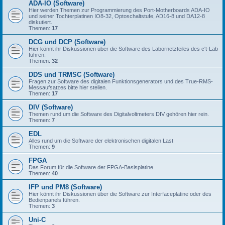
ADA-IO (Software)
Hier werden Themen zur Programmierung des Port-Motherboards ADA-IO
und seiner Tochterplatinen IO8-32, Optoschaltstufe, AD16-8 und DA12-8
diskutiert.
Themen:
17
DCG und DCP (Software)
Hier könnt ihr Diskussionen über die Software des Labornetzteiles des c't-Lab
führen.
Themen:
32
DDS und TRMSC (Software)
Fragen zur Software des digitalen Funktionsgenerators und des True-RMS-
Messaufsatzes bitte hier stellen.
Themen:
17
DIV (Software)
Themen rund um die Software des Digitalvoltmeters DIV gehören hier rein.
Themen:
7
EDL
Alles rund um die Software der elektronischen digitalen Last
Themen:
9
FPGA
Das Forum für die Software der FPGA-Basisplatine
Themen:
40
IFP und PM8 (Software)
Hier könnt ihr Diskussionen über die Software zur Interfaceplatine oder des
Bedienpanels führen.
Themen:
3
Uni-C