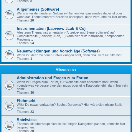
Themen:
8
Allgemeines (Software)
Wenn unter den anderen Software-Themen kein passendes dabei ist oder
wenn das Thema mehrere Bereiche überspant, dann versuche es hier einmal.
Themen:
20
Instrumentation (Labview, JLab & Co)
Alles zum Thema Instrumentation (Anzeige- und Steuersoftware) auf
Computerseite (Labview, JLab, ...) kann hier rein: Installation, Komponenten,
Probleme...
Themen:
54
Neuentwicklungen und Vorschläge (Software)
Wenn ihr Ideen zu neuen Entwicklungen habt, dann diskutiert sie bitte hier.
Themen:
1
Allgemeines
Administration und Fragen zum Forum
Wenn ihr Fragen zum Forum, zur Webseite oder ähnlichem habt, wenn
irgendetwas verbessert werden muss oder eine Kategorie fehlt, dann hier rein
damit.
Themen:
36
Flohmarkt
Willst Du etwas verkaufen? Suchst Du etwas? Hier wäre die richtige Stelle
dafür.
Themen:
23
Spielwiese
Themen, die überhaupt nicht in die übrigen Kategorien passen, könnt ihr hier
besprechen.
Themen:
29