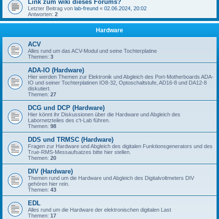
Link zum wiki dieses Forums?
Letzter Beitrag von
lab-freund
«
02.06.2024, 20:02
Antworten:
2
Hardware
ACV
Alles rund um das ACV-Modul und seine Tochterplatine
Themen:
3
ADA-IO (Hardware)
Hier werden Themen zur Elektronik und Abgleich des Port-Motherboards ADA-
IO und seiner Tochterplatinen IO8-32, Optoschaltstufe, AD16-8 und DA12-8
diskutiert.
Themen:
27
DCG und DCP (Hardware)
Hier könnt ihr Diskussionen über die Hardware und Abgleich des
Labornetzteiles des c't-Lab führen.
Themen:
98
DDS und TRMSC (Hardware)
Fragen zur Hardware und Abgleich des digitalen Funktionsgenerators und des
True-RMS-Messaufsatzes bitte hier stellen.
Themen:
20
DIV (Hardware)
Themen rund um die Hardware und Abgleich des Digitalvoltmeters DIV
gehören hier rein.
Themen:
43
EDL
Alles rund um die Hardware der elektronischen digitalen Last
Themen:
17