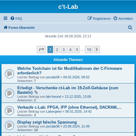
c't-Lab
FAQ
Registrieren
Anmelden
S
Foren-Übersicht
u
Aktuelle Zeit: 08.08.2026, 22:13
c
Seite
1
von
10
1
2
3
4
5
10
Nächste
h
…
e
Aktuelle Themen
Welche Toolchain ist für Modifikationen der C-Firmware
erforderlich?
Letzter Beitrag von
psclab38
«
09.02.2026, 09:52
Antworten:
7
Erledigt - Verschenke ct-Lab im 19-Zoll-Gehäuse (zum
Basteln)
Letzter Beitrag von
lab-freund
«
13.12.2025, 13:06
Antworten:
2
Verkaufe c-Lab: FPGA, IFP (ohne Ethernet), DACRAM,...
Letzter Beitrag von
Laborgeist
«
06.01.2025, 14:42
Antworten:
3
Display zeigt falsche Spannung
Letzter Beitrag von
psclab38
«
23.08.2024, 21:49
Antworten:
14