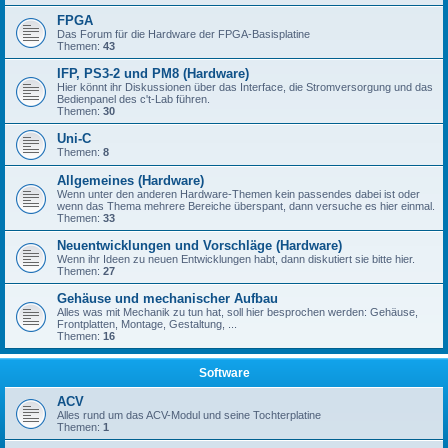
FPGA
Das Forum für die Hardware der FPGA-Basisplatine
Themen:
43
IFP, PS3-2 und PM8 (Hardware)
Hier könnt ihr Diskussionen über das Interface, die Stromversorgung und das
Bedienpanel des c't-Lab führen.
Themen:
30
Uni-C
Themen:
8
Allgemeines (Hardware)
Wenn unter den anderen Hardware-Themen kein passendes dabei ist oder
wenn das Thema mehrere Bereiche überspant, dann versuche es hier einmal.
Themen:
33
Neuentwicklungen und Vorschläge (Hardware)
Wenn ihr Ideen zu neuen Entwicklungen habt, dann diskutiert sie bitte hier.
Themen:
27
Gehäuse und mechanischer Aufbau
Alles was mit Mechanik zu tun hat, soll hier besprochen werden: Gehäuse,
Frontplatten, Montage, Gestaltung, ...
Themen:
16
Software
ACV
Alles rund um das ACV-Modul und seine Tochterplatine
Themen:
1