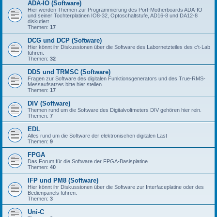
ADA-IO (Software)
Hier werden Themen zur Programmierung des Port-Motherboards ADA-IO
und seiner Tochterplatinen IO8-32, Optoschaltstufe, AD16-8 und DA12-8
diskutiert.
Themen:
17
DCG und DCP (Software)
Hier könnt ihr Diskussionen über die Software des Labornetzteiles des c't-Lab
führen.
Themen:
32
DDS und TRMSC (Software)
Fragen zur Software des digitalen Funktionsgenerators und des True-RMS-
Messaufsatzes bitte hier stellen.
Themen:
17
DIV (Software)
Themen rund um die Software des Digitalvoltmeters DIV gehören hier rein.
Themen:
7
EDL
Alles rund um die Software der elektronischen digitalen Last
Themen:
9
FPGA
Das Forum für die Software der FPGA-Basisplatine
Themen:
40
IFP und PM8 (Software)
Hier könnt ihr Diskussionen über die Software zur Interfaceplatine oder des
Bedienpanels führen.
Themen:
3
Uni-C