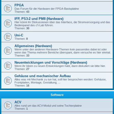
FPGA
Das Forum für die Hardware der FPGA-Basisplatine
Themen:
43
IFP, PS3-2 und PM8 (Hardware)
Hier könnt ihr Diskussionen über das Interface, die Stromversorgung und das
Bedienpanel des c't-Lab führen.
Themen:
30
Uni-C
Themen:
8
Allgemeines (Hardware)
Wenn unter den anderen Hardware-Themen kein passendes dabei ist oder
wenn das Thema mehrere Bereiche überspant, dann versuche es hier einmal.
Themen:
33
Neuentwicklungen und Vorschläge (Hardware)
Wenn ihr Ideen zu neuen Entwicklungen habt, dann diskutiert sie bitte hier.
Themen:
27
Gehäuse und mechanischer Aufbau
Alles was mit Mechanik zu tun hat, soll hier besprochen werden: Gehäuse,
Frontplatten, Montage, Gestaltung, ...
Themen:
16
Software
ACV
Alles rund um das ACV-Modul und seine Tochterplatine
Themen:
1