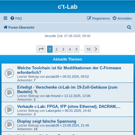
c't-Lab
FAQ
Registrieren
Anmelden
S
Foren-Übersicht
u
Aktuelle Zeit: 07.08.2026, 09:40
c
Seite
1
von
10
1
2
3
4
5
10
Nächste
h
…
e
Aktuelle Themen
Welche Toolchain ist für Modifikationen der C-Firmware
erforderlich?
Letzter Beitrag von
psclab38
«
09.02.2026, 09:52
Antworten:
7
Erledigt - Verschenke ct-Lab im 19-Zoll-Gehäuse (zum
Basteln)
Letzter Beitrag von
lab-freund
«
13.12.2025, 13:06
Antworten:
2
Verkaufe c-Lab: FPGA, IFP (ohne Ethernet), DACRAM,...
Letzter Beitrag von
Laborgeist
«
06.01.2025, 14:42
Antworten:
3
Display zeigt falsche Spannung
Letzter Beitrag von
psclab38
«
23.08.2024, 21:49
Antworten:
14