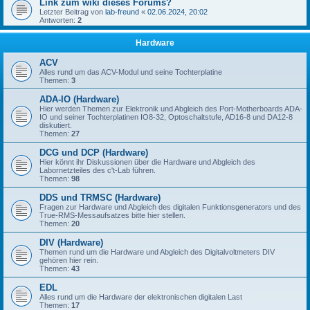
Link zum wiki dieses Forums?
Letzter Beitrag von
lab-freund
«
02.06.2024, 20:02
Antworten:
2
Hardware
ACV
Alles rund um das ACV-Modul und seine Tochterplatine
Themen:
3
ADA-IO (Hardware)
Hier werden Themen zur Elektronik und Abgleich des Port-Motherboards ADA-
IO und seiner Tochterplatinen IO8-32, Optoschaltstufe, AD16-8 und DA12-8
diskutiert.
Themen:
27
DCG und DCP (Hardware)
Hier könnt ihr Diskussionen über die Hardware und Abgleich des
Labornetzteiles des c't-Lab führen.
Themen:
98
DDS und TRMSC (Hardware)
Fragen zur Hardware und Abgleich des digitalen Funktionsgenerators und des
True-RMS-Messaufsatzes bitte hier stellen.
Themen:
20
DIV (Hardware)
Themen rund um die Hardware und Abgleich des Digitalvoltmeters DIV
gehören hier rein.
Themen:
43
EDL
Alles rund um die Hardware der elektronischen digitalen Last
Themen:
17