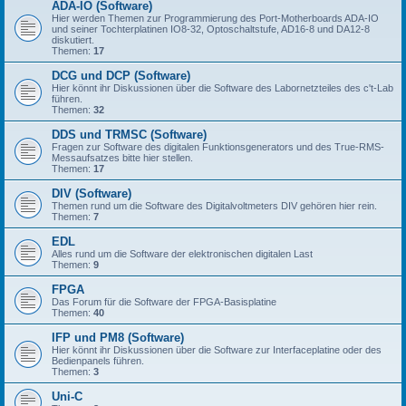
ADA-IO (Software)
Hier werden Themen zur Programmierung des Port-Motherboards ADA-IO
und seiner Tochterplatinen IO8-32, Optoschaltstufe, AD16-8 und DA12-8
diskutiert.
Themen:
17
DCG und DCP (Software)
Hier könnt ihr Diskussionen über die Software des Labornetzteiles des c't-Lab
führen.
Themen:
32
DDS und TRMSC (Software)
Fragen zur Software des digitalen Funktionsgenerators und des True-RMS-
Messaufsatzes bitte hier stellen.
Themen:
17
DIV (Software)
Themen rund um die Software des Digitalvoltmeters DIV gehören hier rein.
Themen:
7
EDL
Alles rund um die Software der elektronischen digitalen Last
Themen:
9
FPGA
Das Forum für die Software der FPGA-Basisplatine
Themen:
40
IFP und PM8 (Software)
Hier könnt ihr Diskussionen über die Software zur Interfaceplatine oder des
Bedienpanels führen.
Themen:
3
Uni-C