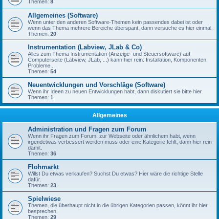
Themen:
8
Allgemeines (Software)
Wenn unter den anderen Software-Themen kein passendes dabei ist oder
wenn das Thema mehrere Bereiche überspant, dann versuche es hier einmal.
Themen:
20
Instrumentation (Labview, JLab & Co)
Alles zum Thema Instrumentation (Anzeige- und Steuersoftware) auf
Computerseite (Labview, JLab, ...) kann hier rein: Installation, Komponenten,
Probleme...
Themen:
54
Neuentwicklungen und Vorschläge (Software)
Wenn ihr Ideen zu neuen Entwicklungen habt, dann diskutiert sie bitte hier.
Themen:
1
Allgemeines
Administration und Fragen zum Forum
Wenn ihr Fragen zum Forum, zur Webseite oder ähnlichem habt, wenn
irgendetwas verbessert werden muss oder eine Kategorie fehlt, dann hier rein
damit.
Themen:
36
Flohmarkt
Willst Du etwas verkaufen? Suchst Du etwas? Hier wäre die richtige Stelle
dafür.
Themen:
23
Spielwiese
Themen, die überhaupt nicht in die übrigen Kategorien passen, könnt ihr hier
besprechen.
Themen:
29