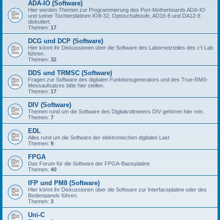
ADA-IO (Software)
Hier werden Themen zur Programmierung des Port-Motherboards ADA-IO
und seiner Tochterplatinen IO8-32, Optoschaltstufe, AD16-8 und DA12-8
diskutiert.
Themen:
17
DCG und DCP (Software)
Hier könnt ihr Diskussionen über die Software des Labornetzteiles des c't-Lab
führen.
Themen:
32
DDS und TRMSC (Software)
Fragen zur Software des digitalen Funktionsgenerators und des True-RMS-
Messaufsatzes bitte hier stellen.
Themen:
17
DIV (Software)
Themen rund um die Software des Digitalvoltmeters DIV gehören hier rein.
Themen:
7
EDL
Alles rund um die Software der elektronischen digitalen Last
Themen:
9
FPGA
Das Forum für die Software der FPGA-Basisplatine
Themen:
40
IFP und PM8 (Software)
Hier könnt ihr Diskussionen über die Software zur Interfaceplatine oder des
Bedienpanels führen.
Themen:
3
Uni-C