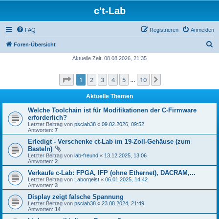
c't-Lab
FAQ
Registrieren
Anmelden
S
Foren-Übersicht
u
Aktuelle Zeit: 08.08.2026, 21:35
c
Seite
1
von
10
1
2
3
4
5
10
Nächste
h
…
e
Aktuelle Themen
Welche Toolchain ist für Modifikationen der C-Firmware
erforderlich?
Letzter Beitrag von
psclab38
«
09.02.2026, 09:52
Antworten:
7
Erledigt - Verschenke ct-Lab im 19-Zoll-Gehäuse (zum
Basteln)
Letzter Beitrag von
lab-freund
«
13.12.2025, 13:06
Antworten:
2
Verkaufe c-Lab: FPGA, IFP (ohne Ethernet), DACRAM,...
Letzter Beitrag von
Laborgeist
«
06.01.2025, 14:42
Antworten:
3
Display zeigt falsche Spannung
Letzter Beitrag von
psclab38
«
23.08.2024, 21:49
Antworten:
14