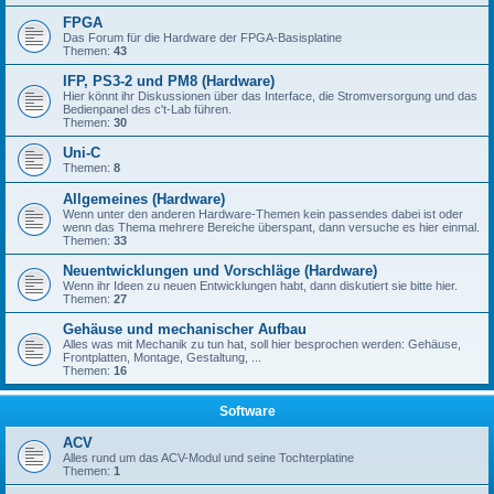
FPGA
Das Forum für die Hardware der FPGA-Basisplatine
Themen:
43
IFP, PS3-2 und PM8 (Hardware)
Hier könnt ihr Diskussionen über das Interface, die Stromversorgung und das
Bedienpanel des c't-Lab führen.
Themen:
30
Uni-C
Themen:
8
Allgemeines (Hardware)
Wenn unter den anderen Hardware-Themen kein passendes dabei ist oder
wenn das Thema mehrere Bereiche überspant, dann versuche es hier einmal.
Themen:
33
Neuentwicklungen und Vorschläge (Hardware)
Wenn ihr Ideen zu neuen Entwicklungen habt, dann diskutiert sie bitte hier.
Themen:
27
Gehäuse und mechanischer Aufbau
Alles was mit Mechanik zu tun hat, soll hier besprochen werden: Gehäuse,
Frontplatten, Montage, Gestaltung, ...
Themen:
16
Software
ACV
Alles rund um das ACV-Modul und seine Tochterplatine
Themen:
1