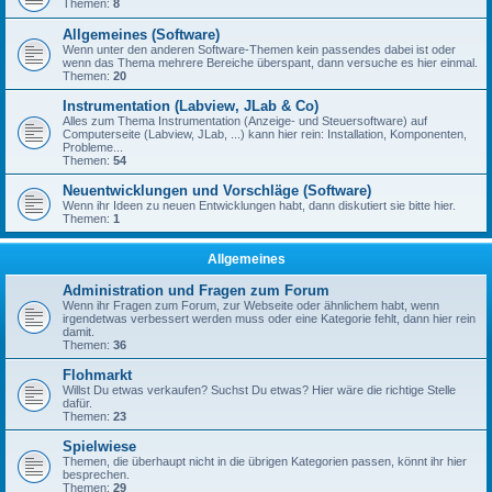
Themen:
8
Allgemeines (Software)
Wenn unter den anderen Software-Themen kein passendes dabei ist oder
wenn das Thema mehrere Bereiche überspant, dann versuche es hier einmal.
Themen:
20
Instrumentation (Labview, JLab & Co)
Alles zum Thema Instrumentation (Anzeige- und Steuersoftware) auf
Computerseite (Labview, JLab, ...) kann hier rein: Installation, Komponenten,
Probleme...
Themen:
54
Neuentwicklungen und Vorschläge (Software)
Wenn ihr Ideen zu neuen Entwicklungen habt, dann diskutiert sie bitte hier.
Themen:
1
Allgemeines
Administration und Fragen zum Forum
Wenn ihr Fragen zum Forum, zur Webseite oder ähnlichem habt, wenn
irgendetwas verbessert werden muss oder eine Kategorie fehlt, dann hier rein
damit.
Themen:
36
Flohmarkt
Willst Du etwas verkaufen? Suchst Du etwas? Hier wäre die richtige Stelle
dafür.
Themen:
23
Spielwiese
Themen, die überhaupt nicht in die übrigen Kategorien passen, könnt ihr hier
besprechen.
Themen:
29