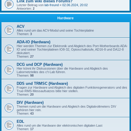
Link zum wiki dieses Forums?
Letzter Beitrag von
lab-freund
«
02.06.2024, 20:02
Antworten:
2
Hardware
ACV
Alles rund um das ACV-Modul und seine Tochterplatine
Themen:
3
ADA-IO (Hardware)
Hier werden Themen zur Elektronik und Abgleich des Port-Motherboards ADA-
IO und seiner Tochterplatinen IO8-32, Optoschaltstufe, AD16-8 und DA12-8
diskutiert.
Themen:
27
DCG und DCP (Hardware)
Hier könnt ihr Diskussionen über die Hardware und Abgleich des
Labornetzteiles des c't-Lab führen.
Themen:
98
DDS und TRMSC (Hardware)
Fragen zur Hardware und Abgleich des digitalen Funktionsgenerators und des
True-RMS-Messaufsatzes bitte hier stellen.
Themen:
20
DIV (Hardware)
Themen rund um die Hardware und Abgleich des Digitalvoltmeters DIV
gehören hier rein.
Themen:
43
EDL
Alles rund um die Hardware der elektronischen digitalen Last
Themen:
17