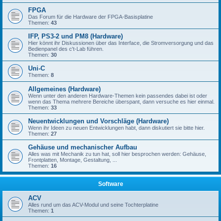
FPGA
Das Forum für die Hardware der FPGA-Basisplatine
Themen:
43
IFP, PS3-2 und PM8 (Hardware)
Hier könnt ihr Diskussionen über das Interface, die Stromversorgung und das
Bedienpanel des c't-Lab führen.
Themen:
30
Uni-C
Themen:
8
Allgemeines (Hardware)
Wenn unter den anderen Hardware-Themen kein passendes dabei ist oder
wenn das Thema mehrere Bereiche überspant, dann versuche es hier einmal.
Themen:
33
Neuentwicklungen und Vorschläge (Hardware)
Wenn ihr Ideen zu neuen Entwicklungen habt, dann diskutiert sie bitte hier.
Themen:
27
Gehäuse und mechanischer Aufbau
Alles was mit Mechanik zu tun hat, soll hier besprochen werden: Gehäuse,
Frontplatten, Montage, Gestaltung, ...
Themen:
16
Software
ACV
Alles rund um das ACV-Modul und seine Tochterplatine
Themen:
1