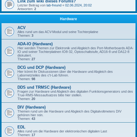
Link zum wiki dieses Forums?
Letzter Beitrag von
lab-freund
«
02.06.2024, 20:02
Antworten:
2
Hardware
ACV
Alles rund um das ACV-Modul und seine Tochterplatine
Themen:
3
ADA-IO (Hardware)
Hier werden Themen zur Elektronik und Abgleich des Port-Motherboards ADA-
IO und seiner Tochterplatinen IO8-32, Optoschaltstufe, AD16-8 und DA12-8
diskutiert.
Themen:
27
DCG und DCP (Hardware)
Hier könnt ihr Diskussionen über die Hardware und Abgleich des
Labornetzteiles des c't-Lab führen.
Themen:
98
DDS und TRMSC (Hardware)
Fragen zur Hardware und Abgleich des digitalen Funktionsgenerators und des
True-RMS-Messaufsatzes bitte hier stellen.
Themen:
20
DIV (Hardware)
Themen rund um die Hardware und Abgleich des Digitalvoltmeters DIV
gehören hier rein.
Themen:
43
EDL
Alles rund um die Hardware der elektronischen digitalen Last
Themen:
17