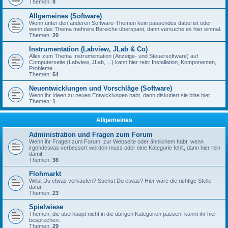
Themen:
8
Allgemeines (Software)
Wenn unter den anderen Software-Themen kein passendes dabei ist oder
wenn das Thema mehrere Bereiche überspant, dann versuche es hier einmal.
Themen:
20
Instrumentation (Labview, JLab & Co)
Alles zum Thema Instrumentation (Anzeige- und Steuersoftware) auf
Computerseite (Labview, JLab, ...) kann hier rein: Installation, Komponenten,
Probleme...
Themen:
54
Neuentwicklungen und Vorschläge (Software)
Wenn ihr Ideen zu neuen Entwicklungen habt, dann diskutiert sie bitte hier.
Themen:
1
Allgemeines
Administration und Fragen zum Forum
Wenn ihr Fragen zum Forum, zur Webseite oder ähnlichem habt, wenn
irgendetwas verbessert werden muss oder eine Kategorie fehlt, dann hier rein
damit.
Themen:
36
Flohmarkt
Willst Du etwas verkaufen? Suchst Du etwas? Hier wäre die richtige Stelle
dafür.
Themen:
23
Spielwiese
Themen, die überhaupt nicht in die übrigen Kategorien passen, könnt ihr hier
besprechen.
Themen:
29