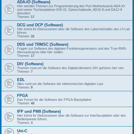
ADA-IO (Software)
Hier werden Themen zur Programmierung des Port-Motherboards ADA-IO
und seiner Tochterplatinen IO8-32, Optoschaltstufe, AD16-8 und DA12-8
diskutiert.
Themen:
17
DCG und DCP (Software)
Hier könnt ihr Diskussionen über die Software des Labornetzteiles des c't-Lab
führen.
Themen:
32
DDS und TRMSC (Software)
Fragen zur Software des digitalen Funktionsgenerators und des True-RMS-
Messaufsatzes bitte hier stellen.
Themen:
17
DIV (Software)
Themen rund um die Software des Digitalvoltmeters DIV gehören hier rein.
Themen:
7
EDL
Alles rund um die Software der elektronischen digitalen Last
Themen:
9
FPGA
Das Forum für die Software der FPGA-Basisplatine
Themen:
40
IFP und PM8 (Software)
Hier könnt ihr Diskussionen über die Software zur Interfaceplatine oder des
Bedienpanels führen.
Themen:
3
Uni-C