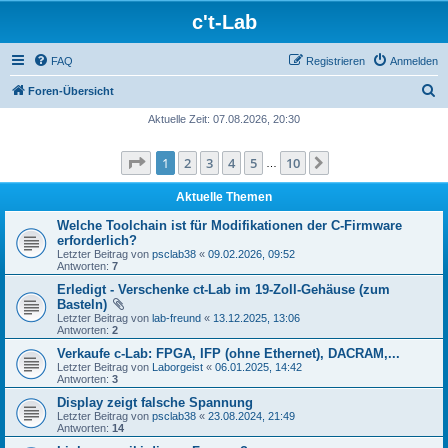
c't-Lab
FAQ
Registrieren
Anmelden
S
Foren-Übersicht
u
Aktuelle Zeit: 07.08.2026, 20:30
c
Seite
1
von
10
1
2
3
4
5
10
Nächste
h
…
e
Aktuelle Themen
Welche Toolchain ist für Modifikationen der C-Firmware
erforderlich?
Letzter Beitrag von
psclab38
«
09.02.2026, 09:52
Antworten:
7
Erledigt - Verschenke ct-Lab im 19-Zoll-Gehäuse (zum
Basteln)
Letzter Beitrag von
lab-freund
«
13.12.2025, 13:06
Antworten:
2
Verkaufe c-Lab: FPGA, IFP (ohne Ethernet), DACRAM,...
Letzter Beitrag von
Laborgeist
«
06.01.2025, 14:42
Antworten:
3
Display zeigt falsche Spannung
Letzter Beitrag von
psclab38
«
23.08.2024, 21:49
Antworten:
14