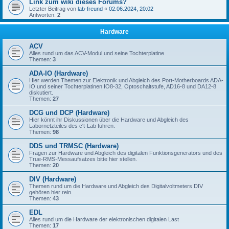
Link zum wiki dieses Forums?
Letzter Beitrag von
lab-freund
«
02.06.2024, 20:02
Antworten:
2
Hardware
ACV
Alles rund um das ACV-Modul und seine Tochterplatine
Themen:
3
ADA-IO (Hardware)
Hier werden Themen zur Elektronik und Abgleich des Port-Motherboards ADA-
IO und seiner Tochterplatinen IO8-32, Optoschaltstufe, AD16-8 und DA12-8
diskutiert.
Themen:
27
DCG und DCP (Hardware)
Hier könnt ihr Diskussionen über die Hardware und Abgleich des
Labornetzteiles des c't-Lab führen.
Themen:
98
DDS und TRMSC (Hardware)
Fragen zur Hardware und Abgleich des digitalen Funktionsgenerators und des
True-RMS-Messaufsatzes bitte hier stellen.
Themen:
20
DIV (Hardware)
Themen rund um die Hardware und Abgleich des Digitalvoltmeters DIV
gehören hier rein.
Themen:
43
EDL
Alles rund um die Hardware der elektronischen digitalen Last
Themen:
17