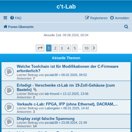
c't-Lab
FAQ
Registrieren
Anmelden
S
Foren-Übersicht
u
Aktuelle Zeit: 09.08.2026, 00:04
c
Seite
1
von
10
1
2
3
4
5
10
Nächste
h
…
e
Aktuelle Themen
Welche Toolchain ist für Modifikationen der C-Firmware
erforderlich?
Letzter Beitrag von
psclab38
«
09.02.2026, 09:52
Antworten:
7
Erledigt - Verschenke ct-Lab im 19-Zoll-Gehäuse (zum
Basteln)
Letzter Beitrag von
lab-freund
«
13.12.2025, 13:06
Antworten:
2
Verkaufe c-Lab: FPGA, IFP (ohne Ethernet), DACRAM,...
Letzter Beitrag von
Laborgeist
«
06.01.2025, 14:42
Antworten:
3
Display zeigt falsche Spannung
Letzter Beitrag von
psclab38
«
23.08.2024, 21:49
Antworten:
14