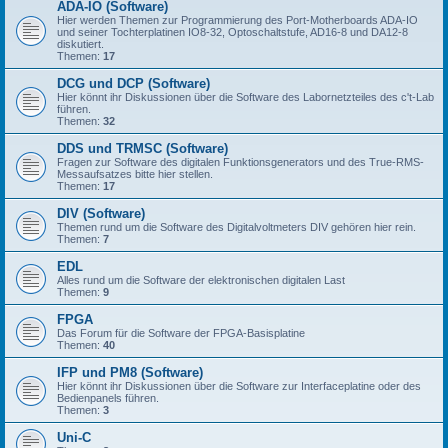
ADA-IO (Software)
Hier werden Themen zur Programmierung des Port-Motherboards ADA-IO
und seiner Tochterplatinen IO8-32, Optoschaltstufe, AD16-8 und DA12-8
diskutiert.
Themen:
17
DCG und DCP (Software)
Hier könnt ihr Diskussionen über die Software des Labornetzteiles des c't-Lab
führen.
Themen:
32
DDS und TRMSC (Software)
Fragen zur Software des digitalen Funktionsgenerators und des True-RMS-
Messaufsatzes bitte hier stellen.
Themen:
17
DIV (Software)
Themen rund um die Software des Digitalvoltmeters DIV gehören hier rein.
Themen:
7
EDL
Alles rund um die Software der elektronischen digitalen Last
Themen:
9
FPGA
Das Forum für die Software der FPGA-Basisplatine
Themen:
40
IFP und PM8 (Software)
Hier könnt ihr Diskussionen über die Software zur Interfaceplatine oder des
Bedienpanels führen.
Themen:
3
Uni-C