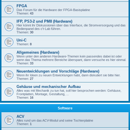
FPGA
Das Forum für die Hardware der FPGA-Basisplatine
Themen:
43
IFP, PS3-2 und PM8 (Hardware)
Hier könnt ihr Diskussionen über das Interface, die Stromversorgung und das
Bedienpanel des c't-Lab führen.
Themen:
30
Uni-C
Themen:
8
Allgemeines (Hardware)
Wenn unter den anderen Hardware-Themen kein passendes dabei ist oder
wenn das Thema mehrere Bereiche überspant, dann versuche es hier einmal.
Themen:
33
Neuentwicklungen und Vorschläge (Hardware)
Wenn ihr Ideen zu neuen Entwicklungen habt, dann diskutiert sie bitte hier.
Themen:
27
Gehäuse und mechanischer Aufbau
Alles was mit Mechanik zu tun hat, soll hier besprochen werden: Gehäuse,
Frontplatten, Montage, Gestaltung, ...
Themen:
16
Software
ACV
Alles rund um das ACV-Modul und seine Tochterplatine
Themen:
1