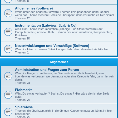
Themen:
8
Allgemeines (Software)
Wenn unter den anderen Software-Themen kein passendes dabei ist oder
wenn das Thema mehrere Bereiche überspant, dann versuche es hier einmal.
Themen:
20
Instrumentation (Labview, JLab & Co)
Alles zum Thema Instrumentation (Anzeige- und Steuersoftware) auf
Computerseite (Labview, JLab, ...) kann hier rein: Installation, Komponenten,
Probleme...
Themen:
54
Neuentwicklungen und Vorschläge (Software)
Wenn ihr Ideen zu neuen Entwicklungen habt, dann diskutiert sie bitte hier.
Themen:
1
Allgemeines
Administration und Fragen zum Forum
Wenn ihr Fragen zum Forum, zur Webseite oder ähnlichem habt, wenn
irgendetwas verbessert werden muss oder eine Kategorie fehlt, dann hier rein
damit.
Themen:
36
Flohmarkt
Willst Du etwas verkaufen? Suchst Du etwas? Hier wäre die richtige Stelle
dafür.
Themen:
23
Spielwiese
Themen, die überhaupt nicht in die übrigen Kategorien passen, könnt ihr hier
besprechen.
Themen:
29