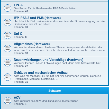
FPGA
Das Forum für die Hardware der FPGA-Basisplatine
Themen:
43
IFP, PS3-2 und PM8 (Hardware)
Hier könnt ihr Diskussionen über das Interface, die Stromversorgung und das
Bedienpanel des c't-Lab führen.
Themen:
30
Uni-C
Themen:
8
Allgemeines (Hardware)
Wenn unter den anderen Hardware-Themen kein passendes dabei ist oder
wenn das Thema mehrere Bereiche überspant, dann versuche es hier einmal.
Themen:
33
Neuentwicklungen und Vorschläge (Hardware)
Wenn ihr Ideen zu neuen Entwicklungen habt, dann diskutiert sie bitte hier.
Themen:
27
Gehäuse und mechanischer Aufbau
Alles was mit Mechanik zu tun hat, soll hier besprochen werden: Gehäuse,
Frontplatten, Montage, Gestaltung, ...
Themen:
16
Software
ACV
Alles rund um das ACV-Modul und seine Tochterplatine
Themen:
1