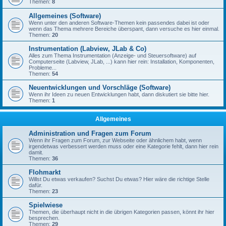
Themen:
8
Allgemeines (Software)
Wenn unter den anderen Software-Themen kein passendes dabei ist oder
wenn das Thema mehrere Bereiche überspant, dann versuche es hier einmal.
Themen:
20
Instrumentation (Labview, JLab & Co)
Alles zum Thema Instrumentation (Anzeige- und Steuersoftware) auf
Computerseite (Labview, JLab, ...) kann hier rein: Installation, Komponenten,
Probleme...
Themen:
54
Neuentwicklungen und Vorschläge (Software)
Wenn ihr Ideen zu neuen Entwicklungen habt, dann diskutiert sie bitte hier.
Themen:
1
Allgemeines
Administration und Fragen zum Forum
Wenn ihr Fragen zum Forum, zur Webseite oder ähnlichem habt, wenn
irgendetwas verbessert werden muss oder eine Kategorie fehlt, dann hier rein
damit.
Themen:
36
Flohmarkt
Willst Du etwas verkaufen? Suchst Du etwas? Hier wäre die richtige Stelle
dafür.
Themen:
23
Spielwiese
Themen, die überhaupt nicht in die übrigen Kategorien passen, könnt ihr hier
besprechen.
Themen:
29