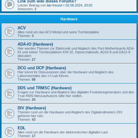
Link zum wiki dieses Forums?
Letzter Beitrag von
lab-freund
«
02.06.2024, 20:02
Antworten:
2
Hardware
ACV
Alles rund um das ACV-Modul und seine Tochterplatine
Themen:
3
ADA-IO (Hardware)
Hier werden Themen zur Elektronik und Abgleich des Port-Motherboards ADA-
IO und seiner Tochterplatinen IO8-32, Optoschaltstufe, AD16-8 und DA12-8
diskutiert.
Themen:
27
DCG und DCP (Hardware)
Hier könnt ihr Diskussionen über die Hardware und Abgleich des
Labornetzteiles des c't-Lab führen.
Themen:
98
DDS und TRMSC (Hardware)
Fragen zur Hardware und Abgleich des digitalen Funktionsgenerators und des
True-RMS-Messaufsatzes bitte hier stellen.
Themen:
20
DIV (Hardware)
Themen rund um die Hardware und Abgleich des Digitalvoltmeters DIV
gehören hier rein.
Themen:
43
EDL
Alles rund um die Hardware der elektronischen digitalen Last
Themen:
17