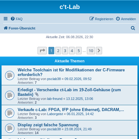
c't-Lab
FAQ
Registrieren
Anmelden
S
Foren-Übersicht
u
Aktuelle Zeit: 06.08.2026, 22:30
c
Seite
1
von
10
1
2
3
4
5
10
Nächste
h
…
e
Aktuelle Themen
Welche Toolchain ist für Modifikationen der C-Firmware
erforderlich?
Letzter Beitrag von
psclab38
«
09.02.2026, 09:52
Antworten:
7
Erledigt - Verschenke ct-Lab im 19-Zoll-Gehäuse (zum
Basteln)
Letzter Beitrag von
lab-freund
«
13.12.2025, 13:06
Antworten:
2
Verkaufe c-Lab: FPGA, IFP (ohne Ethernet), DACRAM,...
Letzter Beitrag von
Laborgeist
«
06.01.2025, 14:42
Antworten:
3
Display zeigt falsche Spannung
Letzter Beitrag von
psclab38
«
23.08.2024, 21:49
Antworten:
14