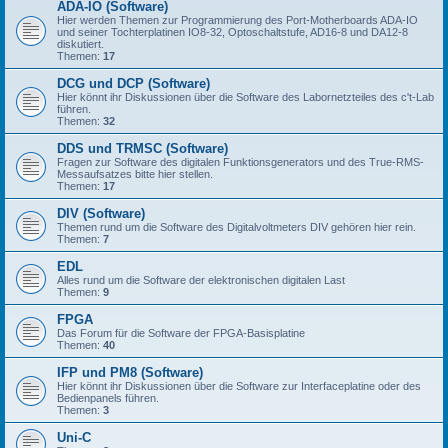
ADA-IO (Software)
Hier werden Themen zur Programmierung des Port-Motherboards ADA-IO
und seiner Tochterplatinen IO8-32, Optoschaltstufe, AD16-8 und DA12-8
diskutiert.
Themen:
17
DCG und DCP (Software)
Hier könnt ihr Diskussionen über die Software des Labornetzteiles des c't-Lab
führen.
Themen:
32
DDS und TRMSC (Software)
Fragen zur Software des digitalen Funktionsgenerators und des True-RMS-
Messaufsatzes bitte hier stellen.
Themen:
17
DIV (Software)
Themen rund um die Software des Digitalvoltmeters DIV gehören hier rein.
Themen:
7
EDL
Alles rund um die Software der elektronischen digitalen Last
Themen:
9
FPGA
Das Forum für die Software der FPGA-Basisplatine
Themen:
40
IFP und PM8 (Software)
Hier könnt ihr Diskussionen über die Software zur Interfaceplatine oder des
Bedienpanels führen.
Themen:
3
Uni-C