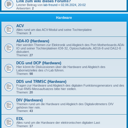
Link zum wiki dieses Forums?
Letzter Beitrag von
lab-freund
«
02.06.2024, 20:02
Antworten:
2
Hardware
ACV
Alles rund um das ACV-Modul und seine Tochterplatine
Themen:
3
ADA-IO (Hardware)
Hier werden Themen zur Elektronik und Abgleich des Port-Motherboards ADA-
IO und seiner Tochterplatinen IO8-32, Optoschaltstufe, AD16-8 und DA12-8
diskutiert.
Themen:
27
DCG und DCP (Hardware)
Hier könnt ihr Diskussionen über die Hardware und Abgleich des
Labornetzteiles des c't-Lab führen.
Themen:
98
DDS und TRMSC (Hardware)
Fragen zur Hardware und Abgleich des digitalen Funktionsgenerators und des
True-RMS-Messaufsatzes bitte hier stellen.
Themen:
20
DIV (Hardware)
Themen rund um die Hardware und Abgleich des Digitalvoltmeters DIV
gehören hier rein.
Themen:
43
EDL
Alles rund um die Hardware der elektronischen digitalen Last
Themen:
17