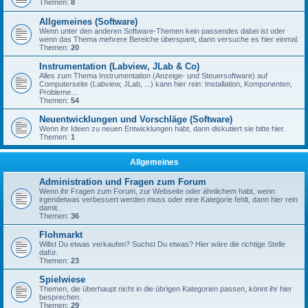
Themen:
8
Allgemeines (Software)
Wenn unter den anderen Software-Themen kein passendes dabei ist oder
wenn das Thema mehrere Bereiche überspant, dann versuche es hier einmal.
Themen:
20
Instrumentation (Labview, JLab & Co)
Alles zum Thema Instrumentation (Anzeige- und Steuersoftware) auf
Computerseite (Labview, JLab, ...) kann hier rein: Installation, Komponenten,
Probleme...
Themen:
54
Neuentwicklungen und Vorschläge (Software)
Wenn ihr Ideen zu neuen Entwicklungen habt, dann diskutiert sie bitte hier.
Themen:
1
Allgemeines
Administration und Fragen zum Forum
Wenn ihr Fragen zum Forum, zur Webseite oder ähnlichem habt, wenn
irgendetwas verbessert werden muss oder eine Kategorie fehlt, dann hier rein
damit.
Themen:
36
Flohmarkt
Willst Du etwas verkaufen? Suchst Du etwas? Hier wäre die richtige Stelle
dafür.
Themen:
23
Spielwiese
Themen, die überhaupt nicht in die übrigen Kategorien passen, könnt ihr hier
besprechen.
Themen:
29