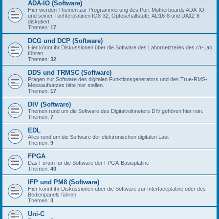
ADA-IO (Software)
Hier werden Themen zur Programmierung des Port-Motherboards ADA-IO
und seiner Tochterplatinen IO8-32, Optoschaltstufe, AD16-8 und DA12-8
diskutiert.
Themen:
17
DCG und DCP (Software)
Hier könnt ihr Diskussionen über die Software des Labornetzteiles des c't-Lab
führen.
Themen:
32
DDS und TRMSC (Software)
Fragen zur Software des digitalen Funktionsgenerators und des True-RMS-
Messaufsatzes bitte hier stellen.
Themen:
17
DIV (Software)
Themen rund um die Software des Digitalvoltmeters DIV gehören hier rein.
Themen:
7
EDL
Alles rund um die Software der elektronischen digitalen Last
Themen:
9
FPGA
Das Forum für die Software der FPGA-Basisplatine
Themen:
40
IFP und PM8 (Software)
Hier könnt ihr Diskussionen über die Software zur Interfaceplatine oder des
Bedienpanels führen.
Themen:
3
Uni-C