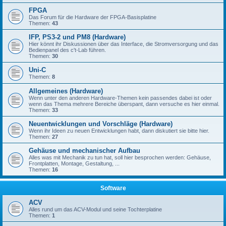
FPGA
Das Forum für die Hardware der FPGA-Basisplatine
Themen:
43
IFP, PS3-2 und PM8 (Hardware)
Hier könnt ihr Diskussionen über das Interface, die Stromversorgung und das
Bedienpanel des c't-Lab führen.
Themen:
30
Uni-C
Themen:
8
Allgemeines (Hardware)
Wenn unter den anderen Hardware-Themen kein passendes dabei ist oder
wenn das Thema mehrere Bereiche überspant, dann versuche es hier einmal.
Themen:
33
Neuentwicklungen und Vorschläge (Hardware)
Wenn ihr Ideen zu neuen Entwicklungen habt, dann diskutiert sie bitte hier.
Themen:
27
Gehäuse und mechanischer Aufbau
Alles was mit Mechanik zu tun hat, soll hier besprochen werden: Gehäuse,
Frontplatten, Montage, Gestaltung, ...
Themen:
16
Software
ACV
Alles rund um das ACV-Modul und seine Tochterplatine
Themen:
1