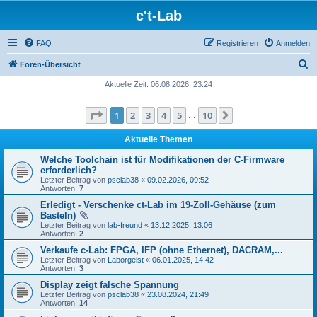
c't-Lab
FAQ
Registrieren
Anmelden
S
Foren-Übersicht
u
Aktuelle Zeit: 06.08.2026, 23:24
c
Seite
1
von
10
1
2
3
4
5
10
Nächste
h
…
e
Aktuelle Themen
Welche Toolchain ist für Modifikationen der C-Firmware
erforderlich?
Letzter Beitrag von
psclab38
«
09.02.2026, 09:52
Antworten:
7
Erledigt - Verschenke ct-Lab im 19-Zoll-Gehäuse (zum
Basteln)
Letzter Beitrag von
lab-freund
«
13.12.2025, 13:06
Antworten:
2
Verkaufe c-Lab: FPGA, IFP (ohne Ethernet), DACRAM,...
Letzter Beitrag von
Laborgeist
«
06.01.2025, 14:42
Antworten:
3
Display zeigt falsche Spannung
Letzter Beitrag von
psclab38
«
23.08.2024, 21:49
Antworten:
14