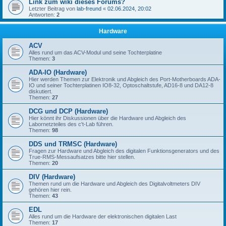
Link zum wiki dieses Forums?
Letzter Beitrag von
lab-freund
«
02.06.2024, 20:02
Antworten:
2
Hardware
ACV
Alles rund um das ACV-Modul und seine Tochterplatine
Themen:
3
ADA-IO (Hardware)
Hier werden Themen zur Elektronik und Abgleich des Port-Motherboards ADA-
IO und seiner Tochterplatinen IO8-32, Optoschaltstufe, AD16-8 und DA12-8
diskutiert.
Themen:
27
DCG und DCP (Hardware)
Hier könnt ihr Diskussionen über die Hardware und Abgleich des
Labornetzteiles des c't-Lab führen.
Themen:
98
DDS und TRMSC (Hardware)
Fragen zur Hardware und Abgleich des digitalen Funktionsgenerators und des
True-RMS-Messaufsatzes bitte hier stellen.
Themen:
20
DIV (Hardware)
Themen rund um die Hardware und Abgleich des Digitalvoltmeters DIV
gehören hier rein.
Themen:
43
EDL
Alles rund um die Hardware der elektronischen digitalen Last
Themen:
17