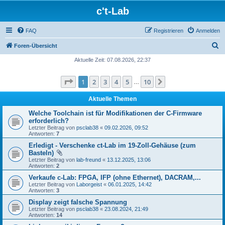
c't-Lab
FAQ
Registrieren
Anmelden
S
Foren-Übersicht
u
Aktuelle Zeit: 07.08.2026, 22:37
c
Seite
1
von
10
1
2
3
4
5
10
Nächste
h
…
e
Aktuelle Themen
Welche Toolchain ist für Modifikationen der C-Firmware
erforderlich?
Letzter Beitrag von
psclab38
«
09.02.2026, 09:52
Antworten:
7
Erledigt - Verschenke ct-Lab im 19-Zoll-Gehäuse (zum
Basteln)
Letzter Beitrag von
lab-freund
«
13.12.2025, 13:06
Antworten:
2
Verkaufe c-Lab: FPGA, IFP (ohne Ethernet), DACRAM,...
Letzter Beitrag von
Laborgeist
«
06.01.2025, 14:42
Antworten:
3
Display zeigt falsche Spannung
Letzter Beitrag von
psclab38
«
23.08.2024, 21:49
Antworten:
14