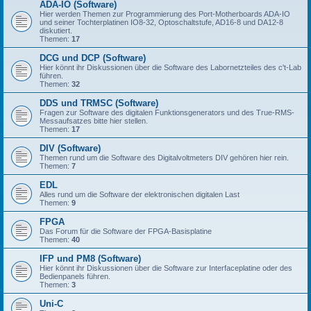
ADA-IO (Software)
Hier werden Themen zur Programmierung des Port-Motherboards ADA-IO
und seiner Tochterplatinen IO8-32, Optoschaltstufe, AD16-8 und DA12-8
diskutiert.
Themen:
17
DCG und DCP (Software)
Hier könnt ihr Diskussionen über die Software des Labornetzteiles des c't-Lab
führen.
Themen:
32
DDS und TRMSC (Software)
Fragen zur Software des digitalen Funktionsgenerators und des True-RMS-
Messaufsatzes bitte hier stellen.
Themen:
17
DIV (Software)
Themen rund um die Software des Digitalvoltmeters DIV gehören hier rein.
Themen:
7
EDL
Alles rund um die Software der elektronischen digitalen Last
Themen:
9
FPGA
Das Forum für die Software der FPGA-Basisplatine
Themen:
40
IFP und PM8 (Software)
Hier könnt ihr Diskussionen über die Software zur Interfaceplatine oder des
Bedienpanels führen.
Themen:
3
Uni-C