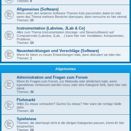
Themen:
8
Allgemeines (Software)
Wenn unter den anderen Software-Themen kein passendes dabei ist oder
wenn das Thema mehrere Bereiche überspant, dann versuche es hier einmal.
Themen:
20
Instrumentation (Labview, JLab & Co)
Alles zum Thema Instrumentation (Anzeige- und Steuersoftware) auf
Computerseite (Labview, JLab, ...) kann hier rein: Installation, Komponenten,
Probleme...
Themen:
54
Neuentwicklungen und Vorschläge (Software)
Wenn ihr Ideen zu neuen Entwicklungen habt, dann diskutiert sie bitte hier.
Themen:
1
Allgemeines
Administration und Fragen zum Forum
Wenn ihr Fragen zum Forum, zur Webseite oder ähnlichem habt, wenn
irgendetwas verbessert werden muss oder eine Kategorie fehlt, dann hier rein
damit.
Themen:
36
Flohmarkt
Willst Du etwas verkaufen? Suchst Du etwas? Hier wäre die richtige Stelle
dafür.
Themen:
23
Spielwiese
Themen, die überhaupt nicht in die übrigen Kategorien passen, könnt ihr hier
besprechen.
Themen:
29