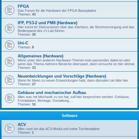
FPGA
Das Forum für die Hardware der FPGA-Basisplatine
Themen:
43
IFP, PS3-2 und PM8 (Hardware)
Hier könnt ihr Diskussionen über das Interface, die Stromversorgung und das
Bedienpanel des c't-Lab führen.
Themen:
30
Uni-C
Themen:
8
Allgemeines (Hardware)
Wenn unter den anderen Hardware-Themen kein passendes dabei ist oder
wenn das Thema mehrere Bereiche überspant, dann versuche es hier einmal.
Themen:
33
Neuentwicklungen und Vorschläge (Hardware)
Wenn ihr Ideen zu neuen Entwicklungen habt, dann diskutiert sie bitte hier.
Themen:
27
Gehäuse und mechanischer Aufbau
Alles was mit Mechanik zu tun hat, soll hier besprochen werden: Gehäuse,
Frontplatten, Montage, Gestaltung, ...
Themen:
16
Software
ACV
Alles rund um das ACV-Modul und seine Tochterplatine
Themen:
1