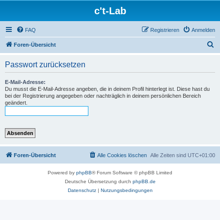
c't-Lab
FAQ
Registrieren
Anmelden
S
Foren-Übersicht
u
Passwort zurücksetzen
c
h
E-Mail-Adresse:
Du musst die E-Mail-Adresse angeben, die in deinem Profil hinterlegt ist. Diese hast du
e
bei der Registrierung angegeben oder nachträglich in deinem persönlichen Bereich
geändert.
Foren-Übersicht
Alle Cookies löschen
Alle Zeiten sind
UTC+01:00
Powered by
phpBB
® Forum Software © phpBB Limited
Deutsche Übersetzung durch
phpBB.de
Datenschutz
|
Nutzungsbedingungen