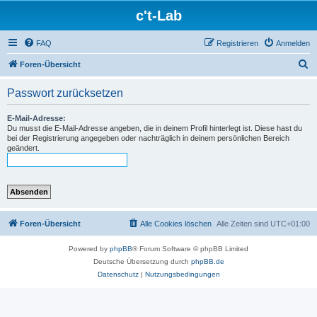
c't-Lab
FAQ
Registrieren
Anmelden
S
Foren-Übersicht
u
Passwort zurücksetzen
c
h
E-Mail-Adresse:
Du musst die E-Mail-Adresse angeben, die in deinem Profil hinterlegt ist. Diese hast du
e
bei der Registrierung angegeben oder nachträglich in deinem persönlichen Bereich
geändert.
Foren-Übersicht
Alle Cookies löschen
Alle Zeiten sind
UTC+01:00
Powered by
phpBB
® Forum Software © phpBB Limited
Deutsche Übersetzung durch
phpBB.de
Datenschutz
|
Nutzungsbedingungen