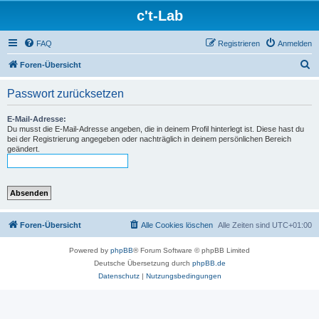
c't-Lab
FAQ
Registrieren
Anmelden
S
Foren-Übersicht
u
Passwort zurücksetzen
c
h
E-Mail-Adresse:
Du musst die E-Mail-Adresse angeben, die in deinem Profil hinterlegt ist. Diese hast du
e
bei der Registrierung angegeben oder nachträglich in deinem persönlichen Bereich
geändert.
Foren-Übersicht
Alle Cookies löschen
Alle Zeiten sind
UTC+01:00
Powered by
phpBB
® Forum Software © phpBB Limited
Deutsche Übersetzung durch
phpBB.de
Datenschutz
|
Nutzungsbedingungen