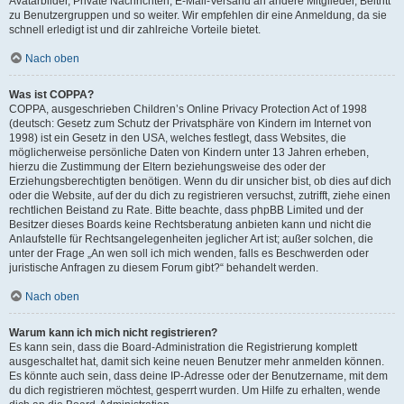
Avatarbilder, Private Nachrichten, E-Mail-Versand an andere Mitglieder, Beitritt
zu Benutzergruppen und so weiter. Wir empfehlen dir eine Anmeldung, da sie
schnell erledigt ist und dir zahlreiche Vorteile bietet.
Nach oben
Was ist COPPA?
COPPA, ausgeschrieben Children’s Online Privacy Protection Act of 1998
(deutsch: Gesetz zum Schutz der Privatsphäre von Kindern im Internet von
1998) ist ein Gesetz in den USA, welches festlegt, dass Websites, die
möglicherweise persönliche Daten von Kindern unter 13 Jahren erheben,
hierzu die Zustimmung der Eltern beziehungsweise des oder der
Erziehungsberechtigten benötigen. Wenn du dir unsicher bist, ob dies auf dich
oder die Website, auf der du dich zu registrieren versuchst, zutrifft, ziehe einen
rechtlichen Beistand zu Rate. Bitte beachte, dass phpBB Limited und der
Besitzer dieses Boards keine Rechtsberatung anbieten kann und nicht die
Anlaufstelle für Rechtsangelegenheiten jeglicher Art ist; außer solchen, die
unter der Frage „An wen soll ich mich wenden, falls es Beschwerden oder
juristische Anfragen zu diesem Forum gibt?“ behandelt werden.
Nach oben
Warum kann ich mich nicht registrieren?
Es kann sein, dass die Board-Administration die Registrierung komplett
ausgeschaltet hat, damit sich keine neuen Benutzer mehr anmelden können.
Es könnte auch sein, dass deine IP-Adresse oder der Benutzername, mit dem
du dich registrieren möchtest, gesperrt wurden. Um Hilfe zu erhalten, wende