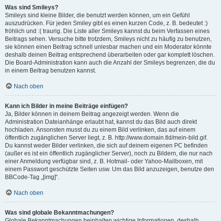
Was sind Smileys?
Smileys sind kleine Bilder, die benutzt werden können, um ein Gefühl
auszudrücken. Für jeden Smiley gibt es einen kurzen Code, z. B. bedeutet :)
fröhlich und :( traurig. Die Liste aller Smileys kannst du beim Verfassen eines
Beitrags sehen. Versuche bitte trotzdem, Smileys nicht zu häufig zu benutzen,
sie können einen Beitrag schnell unlesbar machen und ein Moderator könnte
deshalb deinen Beitrag entsprechend überarbeiten oder gar komplett löschen.
Die Board-Administration kann auch die Anzahl der Smileys begrenzen, die du
in einem Beitrag benutzen kannst.
Nach oben
Kann ich Bilder in meine Beiträge einfügen?
Ja, Bilder können in deinem Beitrag angezeigt werden. Wenn die
Administration Dateianhänge erlaubt hat, kannst du das Bild auch direkt
hochladen. Ansonsten musst du zu einem Bild verlinken, das auf einem
öffentlich zugänglichen Server liegt, z. B. http://www.domain.tld/mein-bild.gif.
Du kannst weder Bilder verlinken, die sich auf deinem eigenen PC befinden
(außer es ist ein öffentlich zugänglicher Server), noch zu Bildern, die nur nach
einer Anmeldung verfügbar sind, z. B. Hotmail- oder Yahoo-Mailboxen, mit
einem Passwort geschützte Seiten usw. Um das Bild anzuzeigen, benutze den
BBCode-Tag „[img]“.
Nach oben
Was sind globale Bekanntmachungen?
Globale Bekanntmachungen beinhalten wichtige Informationen, deshalb