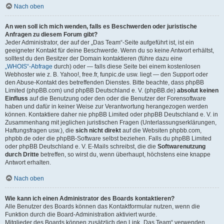
Nach oben
An wen soll ich mich wenden, falls es Beschwerden oder juristische
Anfragen zu diesem Forum gibt?
Jeder Administrator, der auf der „Das Team“-Seite aufgeführt ist, ist ein
geeigneter Kontakt für deine Beschwerde. Wenn du so keine Antwort erhältst,
solltest du den Besitzer der Domain kontaktieren (führe dazu eine
„WHOIS“-Abfrage
durch) oder — falls diese Seite bei einem kostenlosen
Webhoster wie z. B. Yahoo!, free.fr, funpic.de usw. liegt — den Support oder
den Abuse-Kontakt des betreffenden Dienstes. Bitte beachte, dass phpBB
Limited (phpBB.com) und phpBB Deutschland e. V. (phpBB.de)
absolut keinen
Einfluss
auf die Benutzung oder den oder die Benutzer der Forensoftware
haben und dafür in keiner Weise zur Verantwortung herangezogen werden
können. Kontaktiere daher nie phpBB Limited oder phpBB Deutschland e. V. in
Zusammenhang mit jeglichen juristischen Fragen (Unterlassungserklärungen,
Haftungsfragen usw.), die
sich nicht direkt
auf die Websiten phpbb.com,
phpbb.de oder die phpBB-Software selbst beziehen. Falls du phpBB Limited
oder phpBB Deutschland e. V. E-Mails schreibst, die die
Softwarenutzung
durch Dritte
betreffen, so wirst du, wenn überhaupt, höchstens eine knappe
Antwort erhalten.
Nach oben
Wie kann ich einen Administrator des Boards kontaktieren?
Alle Benutzer des Boards können das Kontaktformular nutzen, wenn die
Funktion durch die Board-Administration aktiviert wurde.
Mitglieder des Boards können zusätzlich den Link „Das Team“ verwenden.