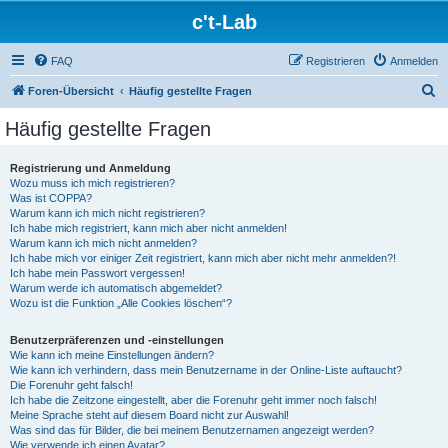
c't-Lab
FAQ
Registrieren
Anmelden
S
Foren-Übersicht
Häufig gestellte Fragen
u
Häufig gestellte Fragen
c
h
Registrierung und Anmeldung
Wozu muss ich mich registrieren?
e
Was ist COPPA?
Warum kann ich mich nicht registrieren?
Ich habe mich registriert, kann mich aber nicht anmelden!
Warum kann ich mich nicht anmelden?
Ich habe mich vor einiger Zeit registriert, kann mich aber nicht mehr anmelden?!
Ich habe mein Passwort vergessen!
Warum werde ich automatisch abgemeldet?
Wozu ist die Funktion „Alle Cookies löschen“?
Benutzerpräferenzen und -einstellungen
Wie kann ich meine Einstellungen ändern?
Wie kann ich verhindern, dass mein Benutzername in der Online-Liste auftaucht?
Die Forenuhr geht falsch!
Ich habe die Zeitzone eingestellt, aber die Forenuhr geht immer noch falsch!
Meine Sprache steht auf diesem Board nicht zur Auswahl!
Was sind das für Bilder, die bei meinem Benutzernamen angezeigt werden?
Wie verwende ich einen Avatar?