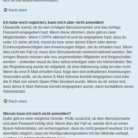
dich an die Board-Administration.
Nach oben
Ich habe mich registriert, kann mich aber nicht anmelden!
Überprüfe zuerst, ob du den richtigen Benutzernamen und das richtige
Passwort eingegeben hast. Wenn diese stimmen, dann gibt es zwei
Möglichkeiten. Wenn
COPPA
aktiviert ist und du angegeben hast, dass du
unter 13 Jahre alt bist, musst du bzw. einer deiner Eltern oder deiner
Erziehungsberechtigten den Anweisungen folgen, die du erhalten hast. Wenn
dies nicht der Fall ist, muss dein Benutzerkonto vielleicht aktiviert werden. Bei
einigen Boards müssen alle neu angemeldeten Mitglieder erst freigeschaltet
werden – entweder musst du dies selbst erledigen oder ein Administrator. Bei
der Registrierung wurde dir mitgeteilt, ob eine Aktivierung nötig ist oder nicht.
Wenn du eine E-Mail erhalten hast, folge den dort enthaltenen Anweisungen.
Ansonsten prüfe, ob du deine E-Mail-Adresse korrekt eingegeben hast oder
die E-Mail von einem Spam-Filter blockiert wurde. Wenn du dir sicher bist,
dass deine E-Mail-Adresse korrekt eingegeben wurde, dann kontaktiere einen
Administrator.
Nach oben
Warum kann ich mich nicht anmelden?
Dafür gibt es viele mögliche Gründe. Prüfe zunächst, ob dein Benutzername
und dein Passwort richtig sind. Wenn dies der Fall ist, wende dich an einen
Board-Administrator, um sicherzugehen, dass du nicht gesperrt wurdest. Es ist
ebenfalls möglich, dass ein Konfigurationsproblem mit der Website vorliegt,