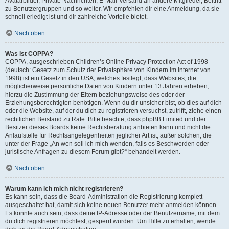
Avatarbilder, Private Nachrichten, E-Mail-Versand an andere Mitglieder, Beitritt
zu Benutzergruppen und so weiter. Wir empfehlen dir eine Anmeldung, da sie
schnell erledigt ist und dir zahlreiche Vorteile bietet.
Nach oben
Was ist COPPA?
COPPA, ausgeschrieben Children’s Online Privacy Protection Act of 1998
(deutsch: Gesetz zum Schutz der Privatsphäre von Kindern im Internet von
1998) ist ein Gesetz in den USA, welches festlegt, dass Websites, die
möglicherweise persönliche Daten von Kindern unter 13 Jahren erheben,
hierzu die Zustimmung der Eltern beziehungsweise des oder der
Erziehungsberechtigten benötigen. Wenn du dir unsicher bist, ob dies auf dich
oder die Website, auf der du dich zu registrieren versuchst, zutrifft, ziehe einen
rechtlichen Beistand zu Rate. Bitte beachte, dass phpBB Limited und der
Besitzer dieses Boards keine Rechtsberatung anbieten kann und nicht die
Anlaufstelle für Rechtsangelegenheiten jeglicher Art ist; außer solchen, die
unter der Frage „An wen soll ich mich wenden, falls es Beschwerden oder
juristische Anfragen zu diesem Forum gibt?“ behandelt werden.
Nach oben
Warum kann ich mich nicht registrieren?
Es kann sein, dass die Board-Administration die Registrierung komplett
ausgeschaltet hat, damit sich keine neuen Benutzer mehr anmelden können.
Es könnte auch sein, dass deine IP-Adresse oder der Benutzername, mit dem
du dich registrieren möchtest, gesperrt wurden. Um Hilfe zu erhalten, wende