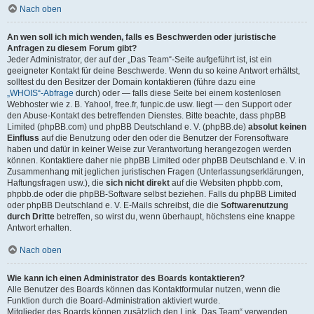
Nach oben
An wen soll ich mich wenden, falls es Beschwerden oder juristische
Anfragen zu diesem Forum gibt?
Jeder Administrator, der auf der „Das Team“-Seite aufgeführt ist, ist ein
geeigneter Kontakt für deine Beschwerde. Wenn du so keine Antwort erhältst,
solltest du den Besitzer der Domain kontaktieren (führe dazu eine
„WHOIS“-Abfrage
durch) oder — falls diese Seite bei einem kostenlosen
Webhoster wie z. B. Yahoo!, free.fr, funpic.de usw. liegt — den Support oder
den Abuse-Kontakt des betreffenden Dienstes. Bitte beachte, dass phpBB
Limited (phpBB.com) und phpBB Deutschland e. V. (phpBB.de)
absolut keinen
Einfluss
auf die Benutzung oder den oder die Benutzer der Forensoftware
haben und dafür in keiner Weise zur Verantwortung herangezogen werden
können. Kontaktiere daher nie phpBB Limited oder phpBB Deutschland e. V. in
Zusammenhang mit jeglichen juristischen Fragen (Unterlassungserklärungen,
Haftungsfragen usw.), die
sich nicht direkt
auf die Websiten phpbb.com,
phpbb.de oder die phpBB-Software selbst beziehen. Falls du phpBB Limited
oder phpBB Deutschland e. V. E-Mails schreibst, die die
Softwarenutzung
durch Dritte
betreffen, so wirst du, wenn überhaupt, höchstens eine knappe
Antwort erhalten.
Nach oben
Wie kann ich einen Administrator des Boards kontaktieren?
Alle Benutzer des Boards können das Kontaktformular nutzen, wenn die
Funktion durch die Board-Administration aktiviert wurde.
Mitglieder des Boards können zusätzlich den Link „Das Team“ verwenden.