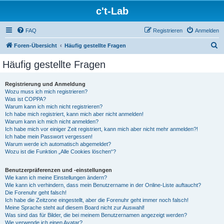
c't-Lab
FAQ
Registrieren
Anmelden
S
Foren-Übersicht
Häufig gestellte Fragen
u
Häufig gestellte Fragen
c
h
Registrierung und Anmeldung
Wozu muss ich mich registrieren?
e
Was ist COPPA?
Warum kann ich mich nicht registrieren?
Ich habe mich registriert, kann mich aber nicht anmelden!
Warum kann ich mich nicht anmelden?
Ich habe mich vor einiger Zeit registriert, kann mich aber nicht mehr anmelden?!
Ich habe mein Passwort vergessen!
Warum werde ich automatisch abgemeldet?
Wozu ist die Funktion „Alle Cookies löschen“?
Benutzerpräferenzen und -einstellungen
Wie kann ich meine Einstellungen ändern?
Wie kann ich verhindern, dass mein Benutzername in der Online-Liste auftaucht?
Die Forenuhr geht falsch!
Ich habe die Zeitzone eingestellt, aber die Forenuhr geht immer noch falsch!
Meine Sprache steht auf diesem Board nicht zur Auswahl!
Was sind das für Bilder, die bei meinem Benutzernamen angezeigt werden?
Wie verwende ich einen Avatar?