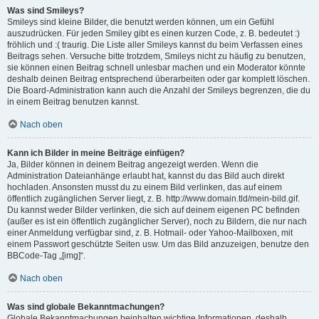
Was sind Smileys?
Smileys sind kleine Bilder, die benutzt werden können, um ein Gefühl
auszudrücken. Für jeden Smiley gibt es einen kurzen Code, z. B. bedeutet :)
fröhlich und :( traurig. Die Liste aller Smileys kannst du beim Verfassen eines
Beitrags sehen. Versuche bitte trotzdem, Smileys nicht zu häufig zu benutzen,
sie können einen Beitrag schnell unlesbar machen und ein Moderator könnte
deshalb deinen Beitrag entsprechend überarbeiten oder gar komplett löschen.
Die Board-Administration kann auch die Anzahl der Smileys begrenzen, die du
in einem Beitrag benutzen kannst.
Nach oben
Kann ich Bilder in meine Beiträge einfügen?
Ja, Bilder können in deinem Beitrag angezeigt werden. Wenn die
Administration Dateianhänge erlaubt hat, kannst du das Bild auch direkt
hochladen. Ansonsten musst du zu einem Bild verlinken, das auf einem
öffentlich zugänglichen Server liegt, z. B. http://www.domain.tld/mein-bild.gif.
Du kannst weder Bilder verlinken, die sich auf deinem eigenen PC befinden
(außer es ist ein öffentlich zugänglicher Server), noch zu Bildern, die nur nach
einer Anmeldung verfügbar sind, z. B. Hotmail- oder Yahoo-Mailboxen, mit
einem Passwort geschützte Seiten usw. Um das Bild anzuzeigen, benutze den
BBCode-Tag „[img]“.
Nach oben
Was sind globale Bekanntmachungen?
Globale Bekanntmachungen beinhalten wichtige Informationen, deshalb