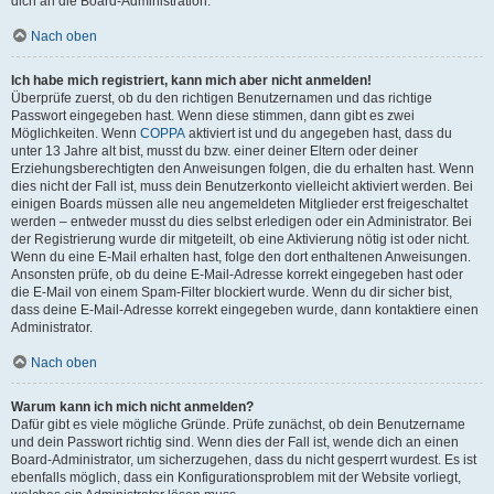
dich an die Board-Administration.
Nach oben
Ich habe mich registriert, kann mich aber nicht anmelden!
Überprüfe zuerst, ob du den richtigen Benutzernamen und das richtige
Passwort eingegeben hast. Wenn diese stimmen, dann gibt es zwei
Möglichkeiten. Wenn
COPPA
aktiviert ist und du angegeben hast, dass du
unter 13 Jahre alt bist, musst du bzw. einer deiner Eltern oder deiner
Erziehungsberechtigten den Anweisungen folgen, die du erhalten hast. Wenn
dies nicht der Fall ist, muss dein Benutzerkonto vielleicht aktiviert werden. Bei
einigen Boards müssen alle neu angemeldeten Mitglieder erst freigeschaltet
werden – entweder musst du dies selbst erledigen oder ein Administrator. Bei
der Registrierung wurde dir mitgeteilt, ob eine Aktivierung nötig ist oder nicht.
Wenn du eine E-Mail erhalten hast, folge den dort enthaltenen Anweisungen.
Ansonsten prüfe, ob du deine E-Mail-Adresse korrekt eingegeben hast oder
die E-Mail von einem Spam-Filter blockiert wurde. Wenn du dir sicher bist,
dass deine E-Mail-Adresse korrekt eingegeben wurde, dann kontaktiere einen
Administrator.
Nach oben
Warum kann ich mich nicht anmelden?
Dafür gibt es viele mögliche Gründe. Prüfe zunächst, ob dein Benutzername
und dein Passwort richtig sind. Wenn dies der Fall ist, wende dich an einen
Board-Administrator, um sicherzugehen, dass du nicht gesperrt wurdest. Es ist
ebenfalls möglich, dass ein Konfigurationsproblem mit der Website vorliegt,