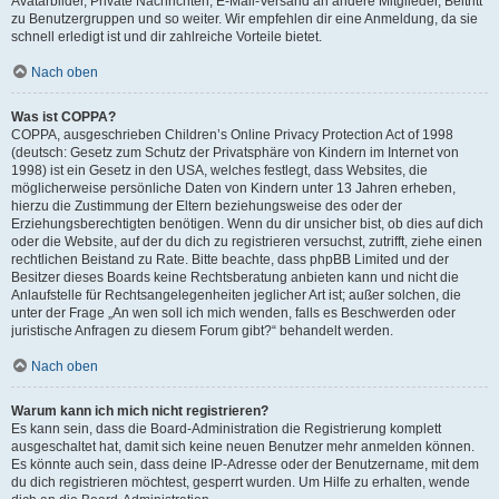
Avatarbilder, Private Nachrichten, E-Mail-Versand an andere Mitglieder, Beitritt
zu Benutzergruppen und so weiter. Wir empfehlen dir eine Anmeldung, da sie
schnell erledigt ist und dir zahlreiche Vorteile bietet.
Nach oben
Was ist COPPA?
COPPA, ausgeschrieben Children’s Online Privacy Protection Act of 1998
(deutsch: Gesetz zum Schutz der Privatsphäre von Kindern im Internet von
1998) ist ein Gesetz in den USA, welches festlegt, dass Websites, die
möglicherweise persönliche Daten von Kindern unter 13 Jahren erheben,
hierzu die Zustimmung der Eltern beziehungsweise des oder der
Erziehungsberechtigten benötigen. Wenn du dir unsicher bist, ob dies auf dich
oder die Website, auf der du dich zu registrieren versuchst, zutrifft, ziehe einen
rechtlichen Beistand zu Rate. Bitte beachte, dass phpBB Limited und der
Besitzer dieses Boards keine Rechtsberatung anbieten kann und nicht die
Anlaufstelle für Rechtsangelegenheiten jeglicher Art ist; außer solchen, die
unter der Frage „An wen soll ich mich wenden, falls es Beschwerden oder
juristische Anfragen zu diesem Forum gibt?“ behandelt werden.
Nach oben
Warum kann ich mich nicht registrieren?
Es kann sein, dass die Board-Administration die Registrierung komplett
ausgeschaltet hat, damit sich keine neuen Benutzer mehr anmelden können.
Es könnte auch sein, dass deine IP-Adresse oder der Benutzername, mit dem
du dich registrieren möchtest, gesperrt wurden. Um Hilfe zu erhalten, wende