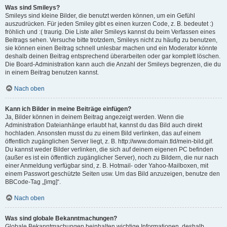
Was sind Smileys?
Smileys sind kleine Bilder, die benutzt werden können, um ein Gefühl
auszudrücken. Für jeden Smiley gibt es einen kurzen Code, z. B. bedeutet :)
fröhlich und :( traurig. Die Liste aller Smileys kannst du beim Verfassen eines
Beitrags sehen. Versuche bitte trotzdem, Smileys nicht zu häufig zu benutzen,
sie können einen Beitrag schnell unlesbar machen und ein Moderator könnte
deshalb deinen Beitrag entsprechend überarbeiten oder gar komplett löschen.
Die Board-Administration kann auch die Anzahl der Smileys begrenzen, die du
in einem Beitrag benutzen kannst.
Nach oben
Kann ich Bilder in meine Beiträge einfügen?
Ja, Bilder können in deinem Beitrag angezeigt werden. Wenn die
Administration Dateianhänge erlaubt hat, kannst du das Bild auch direkt
hochladen. Ansonsten musst du zu einem Bild verlinken, das auf einem
öffentlich zugänglichen Server liegt, z. B. http://www.domain.tld/mein-bild.gif.
Du kannst weder Bilder verlinken, die sich auf deinem eigenen PC befinden
(außer es ist ein öffentlich zugänglicher Server), noch zu Bildern, die nur nach
einer Anmeldung verfügbar sind, z. B. Hotmail- oder Yahoo-Mailboxen, mit
einem Passwort geschützte Seiten usw. Um das Bild anzuzeigen, benutze den
BBCode-Tag „[img]“.
Nach oben
Was sind globale Bekanntmachungen?
Globale Bekanntmachungen beinhalten wichtige Informationen, deshalb