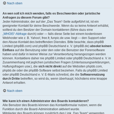
Nach oben
An wen soll ich mich wenden, falls es Beschwerden oder juristische
Anfragen zu diesem Forum gibt?
Jeder Administrator, der auf der „Das Team“-Seite aufgeführt ist, ist ein
geeigneter Kontakt für deine Beschwerde. Wenn du so keine Antwort erhältst,
solltest du den Besitzer der Domain kontaktieren (führe dazu eine
„WHOIS“-Abfrage
durch) oder — falls diese Seite bei einem kostenlosen
Webhoster wie z. B. Yahoo!, free.fr, funpic.de usw. liegt — den Support oder
den Abuse-Kontakt des betreffenden Dienstes. Bitte beachte, dass phpBB
Limited (phpBB.com) und phpBB Deutschland e. V. (phpBB.de)
absolut keinen
Einfluss
auf die Benutzung oder den oder die Benutzer der Forensoftware
haben und dafür in keiner Weise zur Verantwortung herangezogen werden
können. Kontaktiere daher nie phpBB Limited oder phpBB Deutschland e. V. in
Zusammenhang mit jeglichen juristischen Fragen (Unterlassungserklärungen,
Haftungsfragen usw.), die
sich nicht direkt
auf die Websiten phpbb.com,
phpbb.de oder die phpBB-Software selbst beziehen. Falls du phpBB Limited
oder phpBB Deutschland e. V. E-Mails schreibst, die die
Softwarenutzung
durch Dritte
betreffen, so wirst du, wenn überhaupt, höchstens eine knappe
Antwort erhalten.
Nach oben
Wie kann ich einen Administrator des Boards kontaktieren?
Alle Benutzer des Boards können das Kontaktformular nutzen, wenn die
Funktion durch die Board-Administration aktiviert wurde.
Mitglieder des Boards können zusätzlich den Link „Das Team“ verwenden.