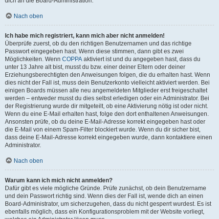
dich an die Board-Administration.
Nach oben
Ich habe mich registriert, kann mich aber nicht anmelden!
Überprüfe zuerst, ob du den richtigen Benutzernamen und das richtige
Passwort eingegeben hast. Wenn diese stimmen, dann gibt es zwei
Möglichkeiten. Wenn
COPPA
aktiviert ist und du angegeben hast, dass du
unter 13 Jahre alt bist, musst du bzw. einer deiner Eltern oder deiner
Erziehungsberechtigten den Anweisungen folgen, die du erhalten hast. Wenn
dies nicht der Fall ist, muss dein Benutzerkonto vielleicht aktiviert werden. Bei
einigen Boards müssen alle neu angemeldeten Mitglieder erst freigeschaltet
werden – entweder musst du dies selbst erledigen oder ein Administrator. Bei
der Registrierung wurde dir mitgeteilt, ob eine Aktivierung nötig ist oder nicht.
Wenn du eine E-Mail erhalten hast, folge den dort enthaltenen Anweisungen.
Ansonsten prüfe, ob du deine E-Mail-Adresse korrekt eingegeben hast oder
die E-Mail von einem Spam-Filter blockiert wurde. Wenn du dir sicher bist,
dass deine E-Mail-Adresse korrekt eingegeben wurde, dann kontaktiere einen
Administrator.
Nach oben
Warum kann ich mich nicht anmelden?
Dafür gibt es viele mögliche Gründe. Prüfe zunächst, ob dein Benutzername
und dein Passwort richtig sind. Wenn dies der Fall ist, wende dich an einen
Board-Administrator, um sicherzugehen, dass du nicht gesperrt wurdest. Es ist
ebenfalls möglich, dass ein Konfigurationsproblem mit der Website vorliegt,