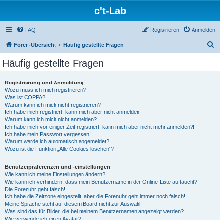
c't-Lab
FAQ
Registrieren
Anmelden
S
Foren-Übersicht
Häufig gestellte Fragen
u
Häufig gestellte Fragen
c
h
Registrierung und Anmeldung
Wozu muss ich mich registrieren?
e
Was ist COPPA?
Warum kann ich mich nicht registrieren?
Ich habe mich registriert, kann mich aber nicht anmelden!
Warum kann ich mich nicht anmelden?
Ich habe mich vor einiger Zeit registriert, kann mich aber nicht mehr anmelden?!
Ich habe mein Passwort vergessen!
Warum werde ich automatisch abgemeldet?
Wozu ist die Funktion „Alle Cookies löschen“?
Benutzerpräferenzen und -einstellungen
Wie kann ich meine Einstellungen ändern?
Wie kann ich verhindern, dass mein Benutzername in der Online-Liste auftaucht?
Die Forenuhr geht falsch!
Ich habe die Zeitzone eingestellt, aber die Forenuhr geht immer noch falsch!
Meine Sprache steht auf diesem Board nicht zur Auswahl!
Was sind das für Bilder, die bei meinem Benutzernamen angezeigt werden?
Wie verwende ich einen Avatar?