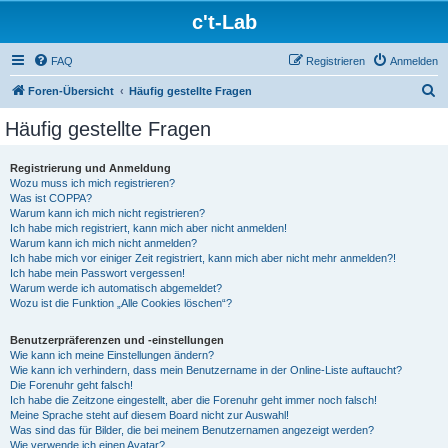
c't-Lab
FAQ
Registrieren
Anmelden
S
Foren-Übersicht
Häufig gestellte Fragen
u
Häufig gestellte Fragen
c
h
Registrierung und Anmeldung
Wozu muss ich mich registrieren?
e
Was ist COPPA?
Warum kann ich mich nicht registrieren?
Ich habe mich registriert, kann mich aber nicht anmelden!
Warum kann ich mich nicht anmelden?
Ich habe mich vor einiger Zeit registriert, kann mich aber nicht mehr anmelden?!
Ich habe mein Passwort vergessen!
Warum werde ich automatisch abgemeldet?
Wozu ist die Funktion „Alle Cookies löschen“?
Benutzerpräferenzen und -einstellungen
Wie kann ich meine Einstellungen ändern?
Wie kann ich verhindern, dass mein Benutzername in der Online-Liste auftaucht?
Die Forenuhr geht falsch!
Ich habe die Zeitzone eingestellt, aber die Forenuhr geht immer noch falsch!
Meine Sprache steht auf diesem Board nicht zur Auswahl!
Was sind das für Bilder, die bei meinem Benutzernamen angezeigt werden?
Wie verwende ich einen Avatar?