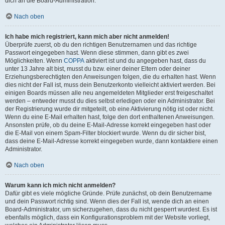
dich an die Board-Administration.
Nach oben
Ich habe mich registriert, kann mich aber nicht anmelden!
Überprüfe zuerst, ob du den richtigen Benutzernamen und das richtige
Passwort eingegeben hast. Wenn diese stimmen, dann gibt es zwei
Möglichkeiten. Wenn
COPPA
aktiviert ist und du angegeben hast, dass du
unter 13 Jahre alt bist, musst du bzw. einer deiner Eltern oder deiner
Erziehungsberechtigten den Anweisungen folgen, die du erhalten hast. Wenn
dies nicht der Fall ist, muss dein Benutzerkonto vielleicht aktiviert werden. Bei
einigen Boards müssen alle neu angemeldeten Mitglieder erst freigeschaltet
werden – entweder musst du dies selbst erledigen oder ein Administrator. Bei
der Registrierung wurde dir mitgeteilt, ob eine Aktivierung nötig ist oder nicht.
Wenn du eine E-Mail erhalten hast, folge den dort enthaltenen Anweisungen.
Ansonsten prüfe, ob du deine E-Mail-Adresse korrekt eingegeben hast oder
die E-Mail von einem Spam-Filter blockiert wurde. Wenn du dir sicher bist,
dass deine E-Mail-Adresse korrekt eingegeben wurde, dann kontaktiere einen
Administrator.
Nach oben
Warum kann ich mich nicht anmelden?
Dafür gibt es viele mögliche Gründe. Prüfe zunächst, ob dein Benutzername
und dein Passwort richtig sind. Wenn dies der Fall ist, wende dich an einen
Board-Administrator, um sicherzugehen, dass du nicht gesperrt wurdest. Es ist
ebenfalls möglich, dass ein Konfigurationsproblem mit der Website vorliegt,