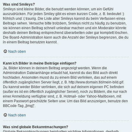
Was sind Smileys?
Smileys sind kleine Bilder, die benutzt werden können, um ein Gefühl
auszudrücken. Für jeden Smiley gibt es einen kurzen Code, z. B. bedeutet :)
fröhlich und :( traurig. Die Liste aller Smileys kannst du beim Verfassen eines
Beitrags sehen. Versuche bitte trotzdem, Smileys nicht zu häufig zu benutzen,
sie können einen Beitrag schnell unlesbar machen und ein Moderator könnte
deshalb deinen Beitrag entsprechend überarbeiten oder gar komplett löschen.
Die Board-Administration kann auch die Anzahl der Smileys begrenzen, die du
in einem Beitrag benutzen kannst.
Nach oben
Kann ich Bilder in meine Beiträge einfügen?
Ja, Bilder können in deinem Beitrag angezeigt werden. Wenn die
Administration Dateianhänge erlaubt hat, kannst du das Bild auch direkt
hochladen. Ansonsten musst du zu einem Bild verlinken, das auf einem
öffentlich zugänglichen Server liegt, z. B. http://www.domain.tld/mein-bild.gif.
Du kannst weder Bilder verlinken, die sich auf deinem eigenen PC befinden
(außer es ist ein öffentlich zugänglicher Server), noch zu Bildern, die nur nach
einer Anmeldung verfügbar sind, z. B. Hotmail- oder Yahoo-Mailboxen, mit
einem Passwort geschützte Seiten usw. Um das Bild anzuzeigen, benutze den
BBCode-Tag „[img]“.
Nach oben
Was sind globale Bekanntmachungen?
Globale Bekanntmachungen beinhalten wichtige Informationen, deshalb