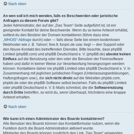
Nach oben
An wen soll ich mich wenden, falls es Beschwerden oder juristische
Anfragen zu diesem Forum gibt?
Jeder Administrator, der auf der „Das Team“-Seite aufgeführt ist, ist ein
geeigneter Kontakt für deine Beschwerde. Wenn du so keine Antwort erhältst,
solltest du den Besitzer der Domain kontaktieren (führe dazu eine
„WHOIS“-Abfrage
durch) oder — falls diese Seite bei einem kostenlosen
Webhoster wie z. B. Yahoo!, free.fr, funpic.de usw. liegt — den Support oder
den Abuse-Kontakt des betreffenden Dienstes. Bitte beachte, dass phpBB
Limited (phpBB.com) und phpBB Deutschland e. V. (phpBB.de)
absolut keinen
Einfluss
auf die Benutzung oder den oder die Benutzer der Forensoftware
haben und dafür in keiner Weise zur Verantwortung herangezogen werden
können. Kontaktiere daher nie phpBB Limited oder phpBB Deutschland e. V. in
Zusammenhang mit jeglichen juristischen Fragen (Unterlassungserklärungen,
Haftungsfragen usw.), die
sich nicht direkt
auf die Websiten phpbb.com,
phpbb.de oder die phpBB-Software selbst beziehen. Falls du phpBB Limited
oder phpBB Deutschland e. V. E-Mails schreibst, die die
Softwarenutzung
durch Dritte
betreffen, so wirst du, wenn überhaupt, höchstens eine knappe
Antwort erhalten.
Nach oben
Wie kann ich einen Administrator des Boards kontaktieren?
Alle Benutzer des Boards können das Kontaktformular nutzen, wenn die
Funktion durch die Board-Administration aktiviert wurde.
Mitglieder des Boards können zusätzlich den Link „Das Team“ verwenden.