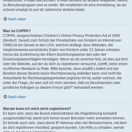
Avatarbilder, Private Nachrichten, E-Mail-Versand an andere Mitglieder, Beitritt
zu Benutzergruppen und so weiter. Wir empfehlen dir eine Anmeldung, da sie
schnell erledigt ist und dir zahlreiche Vorteile bietet.
Nach oben
Was ist COPPA?
COPPA, ausgeschrieben Children’s Online Privacy Protection Act of 1998
(deutsch: Gesetz zum Schutz der Privatsphäre von Kindern im Internet von
1998) ist ein Gesetz in den USA, welches festlegt, dass Websites, die
möglicherweise persönliche Daten von Kindern unter 13 Jahren erheben,
hierzu die Zustimmung der Eltern beziehungsweise des oder der
Erziehungsberechtigten benötigen. Wenn du dir unsicher bist, ob dies auf dich
oder die Website, auf der du dich zu registrieren versuchst, zutrifft, ziehe einen
rechtlichen Beistand zu Rate. Bitte beachte, dass phpBB Limited und der
Besitzer dieses Boards keine Rechtsberatung anbieten kann und nicht die
Anlaufstelle für Rechtsangelegenheiten jeglicher Art ist; außer solchen, die
unter der Frage „An wen soll ich mich wenden, falls es Beschwerden oder
juristische Anfragen zu diesem Forum gibt?“ behandelt werden.
Nach oben
Warum kann ich mich nicht registrieren?
Es kann sein, dass die Board-Administration die Registrierung komplett
ausgeschaltet hat, damit sich keine neuen Benutzer mehr anmelden können.
Es könnte auch sein, dass deine IP-Adresse oder der Benutzername, mit dem
du dich registrieren möchtest, gesperrt wurden. Um Hilfe zu erhalten, wende