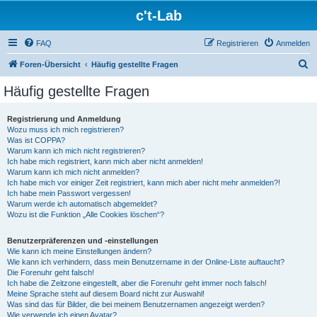
c't-Lab
FAQ
Registrieren
Anmelden
S
Foren-Übersicht
Häufig gestellte Fragen
u
Häufig gestellte Fragen
c
h
Registrierung und Anmeldung
Wozu muss ich mich registrieren?
e
Was ist COPPA?
Warum kann ich mich nicht registrieren?
Ich habe mich registriert, kann mich aber nicht anmelden!
Warum kann ich mich nicht anmelden?
Ich habe mich vor einiger Zeit registriert, kann mich aber nicht mehr anmelden?!
Ich habe mein Passwort vergessen!
Warum werde ich automatisch abgemeldet?
Wozu ist die Funktion „Alle Cookies löschen“?
Benutzerpräferenzen und -einstellungen
Wie kann ich meine Einstellungen ändern?
Wie kann ich verhindern, dass mein Benutzername in der Online-Liste auftaucht?
Die Forenuhr geht falsch!
Ich habe die Zeitzone eingestellt, aber die Forenuhr geht immer noch falsch!
Meine Sprache steht auf diesem Board nicht zur Auswahl!
Was sind das für Bilder, die bei meinem Benutzernamen angezeigt werden?
Wie verwende ich einen Avatar?