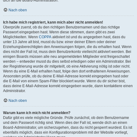
dich an die Board-Administration.
Nach oben
Ich habe mich registriert, kann mich aber nicht anmelden!
Überprüfe zuerst, ob du den richtigen Benutzernamen und das richtige
Passwort eingegeben hast. Wenn diese stimmen, dann gibt es zwei
Möglichkeiten. Wenn
COPPA
aktiviert ist und du angegeben hast, dass du
unter 13 Jahre alt bist, musst du bzw. einer deiner Eltern oder deiner
Erziehungsberechtigten den Anweisungen folgen, die du erhalten hast. Wenn
dies nicht der Fall ist, muss dein Benutzerkonto vielleicht aktiviert werden. Bei
einigen Boards müssen alle neu angemeldeten Mitglieder erst freigeschaltet
werden – entweder musst du dies selbst erledigen oder ein Administrator. Bei
der Registrierung wurde dir mitgeteilt, ob eine Aktivierung nötig ist oder nicht.
Wenn du eine E-Mail erhalten hast, folge den dort enthaltenen Anweisungen.
Ansonsten prüfe, ob du deine E-Mail-Adresse korrekt eingegeben hast oder
die E-Mail von einem Spam-Filter blockiert wurde. Wenn du dir sicher bist,
dass deine E-Mail-Adresse korrekt eingegeben wurde, dann kontaktiere einen
Administrator.
Nach oben
Warum kann ich mich nicht anmelden?
Dafür gibt es viele mögliche Gründe. Prüfe zunächst, ob dein Benutzername
und dein Passwort richtig sind. Wenn dies der Fall ist, wende dich an einen
Board-Administrator, um sicherzugehen, dass du nicht gesperrt wurdest. Es ist
ebenfalls möglich, dass ein Konfigurationsproblem mit der Website vorliegt,