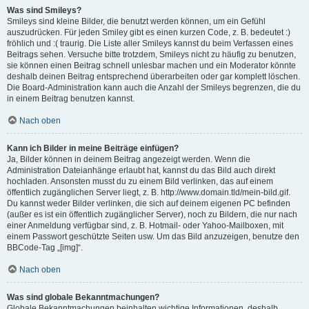
Was sind Smileys?
Smileys sind kleine Bilder, die benutzt werden können, um ein Gefühl
auszudrücken. Für jeden Smiley gibt es einen kurzen Code, z. B. bedeutet :)
fröhlich und :( traurig. Die Liste aller Smileys kannst du beim Verfassen eines
Beitrags sehen. Versuche bitte trotzdem, Smileys nicht zu häufig zu benutzen,
sie können einen Beitrag schnell unlesbar machen und ein Moderator könnte
deshalb deinen Beitrag entsprechend überarbeiten oder gar komplett löschen.
Die Board-Administration kann auch die Anzahl der Smileys begrenzen, die du
in einem Beitrag benutzen kannst.
Nach oben
Kann ich Bilder in meine Beiträge einfügen?
Ja, Bilder können in deinem Beitrag angezeigt werden. Wenn die
Administration Dateianhänge erlaubt hat, kannst du das Bild auch direkt
hochladen. Ansonsten musst du zu einem Bild verlinken, das auf einem
öffentlich zugänglichen Server liegt, z. B. http://www.domain.tld/mein-bild.gif.
Du kannst weder Bilder verlinken, die sich auf deinem eigenen PC befinden
(außer es ist ein öffentlich zugänglicher Server), noch zu Bildern, die nur nach
einer Anmeldung verfügbar sind, z. B. Hotmail- oder Yahoo-Mailboxen, mit
einem Passwort geschützte Seiten usw. Um das Bild anzuzeigen, benutze den
BBCode-Tag „[img]“.
Nach oben
Was sind globale Bekanntmachungen?
Globale Bekanntmachungen beinhalten wichtige Informationen, deshalb