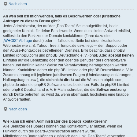
Nach oben
An wen soll ich mich wenden, falls es Beschwerden oder juristische
Anfragen zu diesem Forum gibt?
Jeder Administrator, der auf der „Das Team“-Seite aufgeführt ist, ist ein
geeigneter Kontakt für deine Beschwerde. Wenn du so keine Antwort erhältst,
solltest du den Besitzer der Domain kontaktieren (führe dazu eine
„WHOIS“-Abfrage
durch) oder — falls diese Seite bei einem kostenlosen
Webhoster wie z. B. Yahoo!, free.fr, funpic.de usw. liegt — den Support oder
den Abuse-Kontakt des betreffenden Dienstes. Bitte beachte, dass phpBB
Limited (phpBB.com) und phpBB Deutschland e. V. (phpBB.de)
absolut keinen
Einfluss
auf die Benutzung oder den oder die Benutzer der Forensoftware
haben und dafür in keiner Weise zur Verantwortung herangezogen werden
können. Kontaktiere daher nie phpBB Limited oder phpBB Deutschland e. V. in
Zusammenhang mit jeglichen juristischen Fragen (Unterlassungserklärungen,
Haftungsfragen usw.), die
sich nicht direkt
auf die Websiten phpbb.com,
phpbb.de oder die phpBB-Software selbst beziehen. Falls du phpBB Limited
oder phpBB Deutschland e. V. E-Mails schreibst, die die
Softwarenutzung
durch Dritte
betreffen, so wirst du, wenn überhaupt, höchstens eine knappe
Antwort erhalten.
Nach oben
Wie kann ich einen Administrator des Boards kontaktieren?
Alle Benutzer des Boards können das Kontaktformular nutzen, wenn die
Funktion durch die Board-Administration aktiviert wurde.
Mitglieder des Boards können zusätzlich den Link „Das Team“ verwenden.