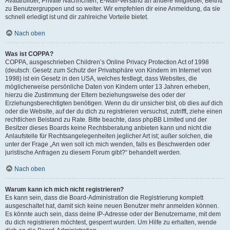
Avatarbilder, Private Nachrichten, E-Mail-Versand an andere Mitglieder, Beitritt
zu Benutzergruppen und so weiter. Wir empfehlen dir eine Anmeldung, da sie
schnell erledigt ist und dir zahlreiche Vorteile bietet.
Nach oben
Was ist COPPA?
COPPA, ausgeschrieben Children’s Online Privacy Protection Act of 1998
(deutsch: Gesetz zum Schutz der Privatsphäre von Kindern im Internet von
1998) ist ein Gesetz in den USA, welches festlegt, dass Websites, die
möglicherweise persönliche Daten von Kindern unter 13 Jahren erheben,
hierzu die Zustimmung der Eltern beziehungsweise des oder der
Erziehungsberechtigten benötigen. Wenn du dir unsicher bist, ob dies auf dich
oder die Website, auf der du dich zu registrieren versuchst, zutrifft, ziehe einen
rechtlichen Beistand zu Rate. Bitte beachte, dass phpBB Limited und der
Besitzer dieses Boards keine Rechtsberatung anbieten kann und nicht die
Anlaufstelle für Rechtsangelegenheiten jeglicher Art ist; außer solchen, die
unter der Frage „An wen soll ich mich wenden, falls es Beschwerden oder
juristische Anfragen zu diesem Forum gibt?“ behandelt werden.
Nach oben
Warum kann ich mich nicht registrieren?
Es kann sein, dass die Board-Administration die Registrierung komplett
ausgeschaltet hat, damit sich keine neuen Benutzer mehr anmelden können.
Es könnte auch sein, dass deine IP-Adresse oder der Benutzername, mit dem
du dich registrieren möchtest, gesperrt wurden. Um Hilfe zu erhalten, wende