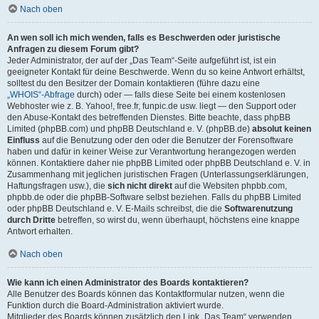
Nach oben
An wen soll ich mich wenden, falls es Beschwerden oder juristische
Anfragen zu diesem Forum gibt?
Jeder Administrator, der auf der „Das Team“-Seite aufgeführt ist, ist ein
geeigneter Kontakt für deine Beschwerde. Wenn du so keine Antwort erhältst,
solltest du den Besitzer der Domain kontaktieren (führe dazu eine
„WHOIS“-Abfrage
durch) oder — falls diese Seite bei einem kostenlosen
Webhoster wie z. B. Yahoo!, free.fr, funpic.de usw. liegt — den Support oder
den Abuse-Kontakt des betreffenden Dienstes. Bitte beachte, dass phpBB
Limited (phpBB.com) und phpBB Deutschland e. V. (phpBB.de)
absolut keinen
Einfluss
auf die Benutzung oder den oder die Benutzer der Forensoftware
haben und dafür in keiner Weise zur Verantwortung herangezogen werden
können. Kontaktiere daher nie phpBB Limited oder phpBB Deutschland e. V. in
Zusammenhang mit jeglichen juristischen Fragen (Unterlassungserklärungen,
Haftungsfragen usw.), die
sich nicht direkt
auf die Websiten phpbb.com,
phpbb.de oder die phpBB-Software selbst beziehen. Falls du phpBB Limited
oder phpBB Deutschland e. V. E-Mails schreibst, die die
Softwarenutzung
durch Dritte
betreffen, so wirst du, wenn überhaupt, höchstens eine knappe
Antwort erhalten.
Nach oben
Wie kann ich einen Administrator des Boards kontaktieren?
Alle Benutzer des Boards können das Kontaktformular nutzen, wenn die
Funktion durch die Board-Administration aktiviert wurde.
Mitglieder des Boards können zusätzlich den Link „Das Team“ verwenden.