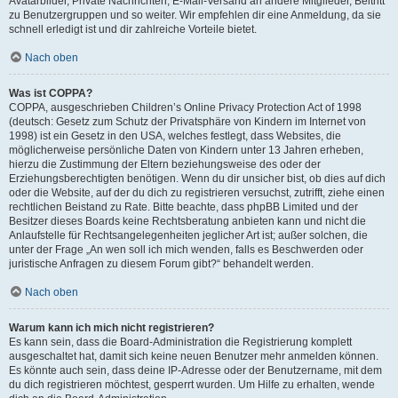
Avatarbilder, Private Nachrichten, E-Mail-Versand an andere Mitglieder, Beitritt
zu Benutzergruppen und so weiter. Wir empfehlen dir eine Anmeldung, da sie
schnell erledigt ist und dir zahlreiche Vorteile bietet.
Nach oben
Was ist COPPA?
COPPA, ausgeschrieben Children’s Online Privacy Protection Act of 1998
(deutsch: Gesetz zum Schutz der Privatsphäre von Kindern im Internet von
1998) ist ein Gesetz in den USA, welches festlegt, dass Websites, die
möglicherweise persönliche Daten von Kindern unter 13 Jahren erheben,
hierzu die Zustimmung der Eltern beziehungsweise des oder der
Erziehungsberechtigten benötigen. Wenn du dir unsicher bist, ob dies auf dich
oder die Website, auf der du dich zu registrieren versuchst, zutrifft, ziehe einen
rechtlichen Beistand zu Rate. Bitte beachte, dass phpBB Limited und der
Besitzer dieses Boards keine Rechtsberatung anbieten kann und nicht die
Anlaufstelle für Rechtsangelegenheiten jeglicher Art ist; außer solchen, die
unter der Frage „An wen soll ich mich wenden, falls es Beschwerden oder
juristische Anfragen zu diesem Forum gibt?“ behandelt werden.
Nach oben
Warum kann ich mich nicht registrieren?
Es kann sein, dass die Board-Administration die Registrierung komplett
ausgeschaltet hat, damit sich keine neuen Benutzer mehr anmelden können.
Es könnte auch sein, dass deine IP-Adresse oder der Benutzername, mit dem
du dich registrieren möchtest, gesperrt wurden. Um Hilfe zu erhalten, wende