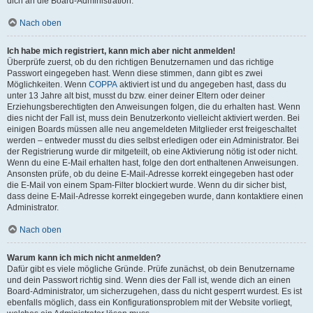
dich an die Board-Administration.
Nach oben
Ich habe mich registriert, kann mich aber nicht anmelden!
Überprüfe zuerst, ob du den richtigen Benutzernamen und das richtige
Passwort eingegeben hast. Wenn diese stimmen, dann gibt es zwei
Möglichkeiten. Wenn
COPPA
aktiviert ist und du angegeben hast, dass du
unter 13 Jahre alt bist, musst du bzw. einer deiner Eltern oder deiner
Erziehungsberechtigten den Anweisungen folgen, die du erhalten hast. Wenn
dies nicht der Fall ist, muss dein Benutzerkonto vielleicht aktiviert werden. Bei
einigen Boards müssen alle neu angemeldeten Mitglieder erst freigeschaltet
werden – entweder musst du dies selbst erledigen oder ein Administrator. Bei
der Registrierung wurde dir mitgeteilt, ob eine Aktivierung nötig ist oder nicht.
Wenn du eine E-Mail erhalten hast, folge den dort enthaltenen Anweisungen.
Ansonsten prüfe, ob du deine E-Mail-Adresse korrekt eingegeben hast oder
die E-Mail von einem Spam-Filter blockiert wurde. Wenn du dir sicher bist,
dass deine E-Mail-Adresse korrekt eingegeben wurde, dann kontaktiere einen
Administrator.
Nach oben
Warum kann ich mich nicht anmelden?
Dafür gibt es viele mögliche Gründe. Prüfe zunächst, ob dein Benutzername
und dein Passwort richtig sind. Wenn dies der Fall ist, wende dich an einen
Board-Administrator, um sicherzugehen, dass du nicht gesperrt wurdest. Es ist
ebenfalls möglich, dass ein Konfigurationsproblem mit der Website vorliegt,