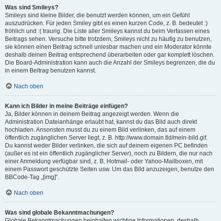
Was sind Smileys?
Smileys sind kleine Bilder, die benutzt werden können, um ein Gefühl
auszudrücken. Für jeden Smiley gibt es einen kurzen Code, z. B. bedeutet :)
fröhlich und :( traurig. Die Liste aller Smileys kannst du beim Verfassen eines
Beitrags sehen. Versuche bitte trotzdem, Smileys nicht zu häufig zu benutzen,
sie können einen Beitrag schnell unlesbar machen und ein Moderator könnte
deshalb deinen Beitrag entsprechend überarbeiten oder gar komplett löschen.
Die Board-Administration kann auch die Anzahl der Smileys begrenzen, die du
in einem Beitrag benutzen kannst.
Nach oben
Kann ich Bilder in meine Beiträge einfügen?
Ja, Bilder können in deinem Beitrag angezeigt werden. Wenn die
Administration Dateianhänge erlaubt hat, kannst du das Bild auch direkt
hochladen. Ansonsten musst du zu einem Bild verlinken, das auf einem
öffentlich zugänglichen Server liegt, z. B. http://www.domain.tld/mein-bild.gif.
Du kannst weder Bilder verlinken, die sich auf deinem eigenen PC befinden
(außer es ist ein öffentlich zugänglicher Server), noch zu Bildern, die nur nach
einer Anmeldung verfügbar sind, z. B. Hotmail- oder Yahoo-Mailboxen, mit
einem Passwort geschützte Seiten usw. Um das Bild anzuzeigen, benutze den
BBCode-Tag „[img]“.
Nach oben
Was sind globale Bekanntmachungen?
Globale Bekanntmachungen beinhalten wichtige Informationen, deshalb