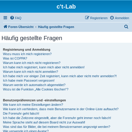
c't-Lab
FAQ
Registrieren
Anmelden
S
Foren-Übersicht
Häufig gestellte Fragen
u
Häufig gestellte Fragen
c
h
Registrierung und Anmeldung
Wozu muss ich mich registrieren?
e
Was ist COPPA?
Warum kann ich mich nicht registrieren?
Ich habe mich registriert, kann mich aber nicht anmelden!
Warum kann ich mich nicht anmelden?
Ich habe mich vor einiger Zeit registriert, kann mich aber nicht mehr anmelden?!
Ich habe mein Passwort vergessen!
Warum werde ich automatisch abgemeldet?
Wozu ist die Funktion „Alle Cookies löschen“?
Benutzerpräferenzen und -einstellungen
Wie kann ich meine Einstellungen ändern?
Wie kann ich verhindern, dass mein Benutzername in der Online-Liste auftaucht?
Die Forenuhr geht falsch!
Ich habe die Zeitzone eingestellt, aber die Forenuhr geht immer noch falsch!
Meine Sprache steht auf diesem Board nicht zur Auswahl!
Was sind das für Bilder, die bei meinem Benutzernamen angezeigt werden?
Wie verwende ich einen Avatar?