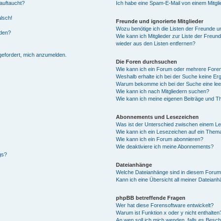
auftaucht?
Ich habe eine Spam-E-Mail von einem Mitgli
alsch!
Freunde und ignorierte Mitglieder
Wozu benötige ich die Listen der Freunde un
rden?
Wie kann ich Mitglieder zur Liste der Freund
wieder aus den Listen entfernen?
fgefordert, mich anzumelden.
Die Foren durchsuchen
Wie kann ich ein Forum oder mehrere For
Weshalb erhalte ich bei der Suche keine Er
Warum bekomme ich bei der Suche eine lee
Wie kann ich nach Mitgliedern suchen?
Wie kann ich meine eigenen Beiträge und T
Abonnements und Lesezeichen
Was ist der Unterschied zwischen einem L
Wie kann ich ein Lesezeichen auf ein Them
Wie kann ich ein Forum abonnieren?
Wie deaktiviere ich meine Abonnements?
gs?
Dateianhänge
Welche Dateianhänge sind in diesem Forum
Kann ich eine Übersicht all meiner Dateian
phpBB betreffende Fragen
Wer hat diese Forensoftware entwickelt?
Warum ist Funktion x oder y nicht enthalten
An wen soll ich mich wenden, falls es Besc