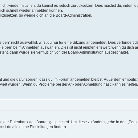
 nicht wieder mitteilen, du kannst es jedoch zurücksetzen. Dies machst du, indem 
 dich schnell wieder anmelden können.
ückzusetzen, so wende dich an die Board-Administration.
en“ nicht auswählst, wirst du nur für eine Sitzung angemeldet. Dies verhindert 
leiben“ beim Anmelden auswählen. Dies ist nicht empfehlenswert, wenn du dich an
 steht, dann wurde sie vermutlich von der Board-Administration ausgeschaltet.
 hat und die dafür sorgen, dass du im Forum angemeldet bleibst. Außerdem ermögli
tiviert wurden. Wenn du Probleme bei der An- oder Abmeldung hast, kann es helfen
n in der Datenbank des Boards gespeichert. Um diese zu ändern, gehe in den „Persö
nst du alle deine Einstellungen ändern.