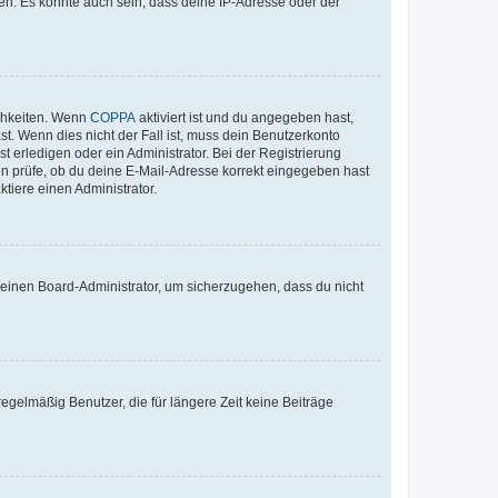
en. Es könnte auch sein, dass deine IP-Adresse oder der
ichkeiten. Wenn
COPPA
aktiviert ist und du angegeben hast,
st. Wenn dies nicht der Fall ist, muss dein Benutzerkonto
t erledigen oder ein Administrator. Bei der Registrierung
ten prüfe, ob du deine E-Mail-Adresse korrekt eingegeben hast
tiere einen Administrator.
n einen Board-Administrator, um sicherzugehen, dass du nicht
egelmäßig Benutzer, die für längere Zeit keine Beiträge