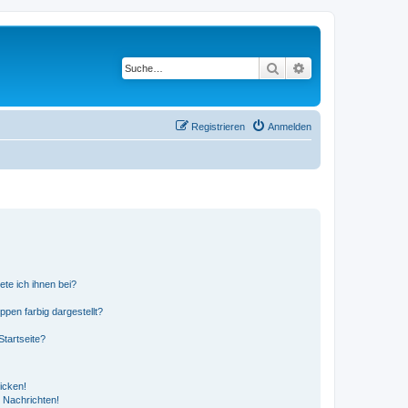
Suche
Erweiterte Suche
Registrieren
Anmelden
ete ich ihnen bei?
en farbig dargestellt?
tartseite?
icken!
 Nachrichten!