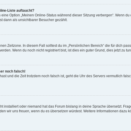
ine-Liste auftaucht?
n eine Option „Meinen Online-Status während dieser Sitzung verbergen“. Wenn du d
st dann als unsichtbarer Besucher gezählt.
en Zeitzone. In diesem Fall solltest du im „Persönlichen Bereich“ die für dich passe
den. Wenn du noch nicht registriert bist, ist dies ein guter Grund, dies jetzt zu tun
mer noch falsch!
t hast und die Zeit trotzdem noch falsch ist, geht die Uhr des Servers vermutlich fal
t installiert oder niemand hat das Forum bislang in deine Sprache übersetzt. Frag
, würden wir uns freuen, wenn du es übersetzen würdest. Weitere Informationen dazu