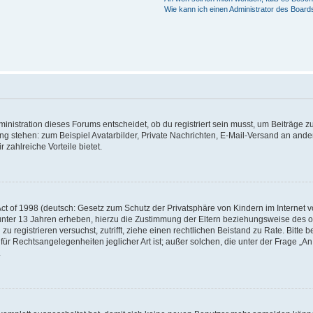
Wie kann ich einen Administrator des Board
istration dieses Forums entscheidet, ob du registriert sein musst, um Beiträge zu s
ung stehen: zum Beispiel Avatarbilder, Private Nachrichten, E-Mail-Versand an ander
 zahlreiche Vorteile bietet.
t of 1998 (deutsch: Gesetz zum Schutz der Privatsphäre von Kindern im Internet vo
unter 13 Jahren erheben, hierzu die Zustimmung der Eltern beziehungsweise des o
h zu registrieren versuchst, zutrifft, ziehe einen rechtlichen Beistand zu Rate. Bit
für Rechtsangelegenheiten jeglicher Art ist; außer solchen, die unter der Frage „
.