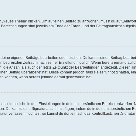
„Neues Thema“ klicken. Um auf einen Beitrag zu antworten, musst du auf „Antworte
e Berechtigungen sind jeweils am Ende der Foren- und der Beitragsansicht aufgeliste
r deine eigenen Beiträge bearbeiten oder löschen. Du kannst einen Beitrag bearbe
inen begrenzten Zeitraum nach seiner Erstellung möglich. Wenn bereits jemand auf de
 die Anzahl als auch der letzte Zeitpunkt der Bearbeitungen angezeigt. Dieser Hi
en Beitrag überarbeitet hat. Diese können jedoch, falls sie es für nötig halten, ei
hen können, wenn bereits jemand darauf geantwortet hat.
st eine solche in den Einstellungen in deinem persönlichen Bereich entwerfen. Na
eren. Du kannst eine Signatur auch hinzufügen, indem du in deinem persönlichen 
atur verfassen möchtest, so kannst du dort einfach das Kontrollkästchen „Signatu