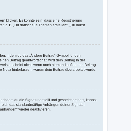
n“ klicken. Es könnte sein, dass eine Registrierung
t. Z. B. „Du darfst neue Themen erstellen“, „Du darfst
iten, indem du das „Ändere Beitrag“-Symbol für den
inen Beitrag geantwortet hat, wird dein Beitrag in der
nweis erscheint nicht, wenn noch niemand auf deinen Beitrag
ne Notiz hinterlassen, warum dein Beitrag überarbeitet wurde.
chdem du die Signatur erstellt und gespeichert hast, kannst
Bereich das standardmäßige Anhängen deiner Signatur
r anhängen“ wieder deaktivieren.