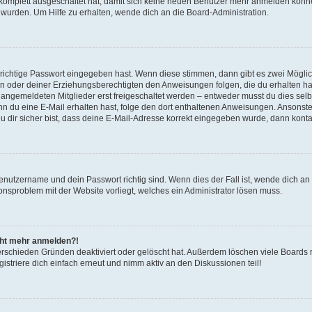
g komplett ausgeschaltet hat, damit sich keine neuen Benutzer mehr anmelden könn
 wurden. Um Hilfe zu erhalten, wende dich an die Board-Administration.
 richtige Passwort eingegeben hast. Wenn diese stimmen, dann gibt es zwei Mögl
tern oder deiner Erziehungsberechtigten den Anweisungen folgen, die du erhalten ha
u angemeldeten Mitglieder erst freigeschaltet werden – entweder musst du dies selbs
. Wenn du eine E-Mail erhalten hast, folge den dort enthaltenen Anweisungen. Ansons
 dir sicher bist, dass deine E-Mail-Adresse korrekt eingegeben wurde, dann kontak
Benutzername und dein Passwort richtig sind. Wenn dies der Fall ist, wende dich a
ionsproblem mit der Website vorliegt, welches ein Administrator lösen muss.
icht mehr anmelden?!
erschieden Gründen deaktiviert oder gelöscht hat. Außerdem löschen viele Boards r
triere dich einfach erneut und nimm aktiv an den Diskussionen teil!