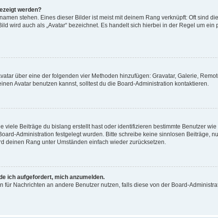
gezeigt werden?
amen stehen. Eines dieser Bilder ist meist mit deinem Rang verknüpft: Oft sind di
ld wird auch als „Avatar“ bezeichnet. Es handelt sich hierbei in der Regel um ein
 Avatar über eine der folgenden vier Methoden hinzufügen: Gravatar, Galerie, Rem
en Avatar benutzen kannst, solltest du die Board-Administration kontaktieren.
viele Beiträge du bislang erstellt hast oder identifizieren bestimmte Benutzer w
 Board-Administration festgelegt wurden. Bitte schreibe keine sinnlosen Beiträge
wird deinen Rang unter Umständen einfach wieder zurücksetzen.
rde ich aufgefordert, mich anzumelden.
ion für Nachrichten an andere Benutzer nutzen, falls diese von der Board-Administ