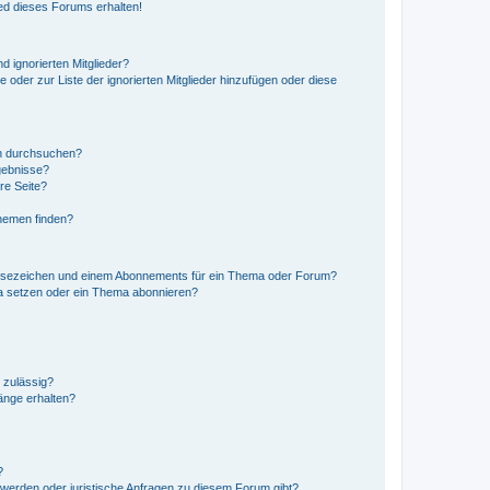
ed dieses Forums erhalten!
d ignorierten Mitglieder?
e oder zur Liste der ignorierten Mitglieder hinzufügen oder diese
en durchsuchen?
gebnisse?
re Seite?
hemen finden?
esezeichen und einem Abonnements für ein Thema oder Forum?
a setzen oder ein Thema abonnieren?
 zulässig?
hänge erhalten?
?
hwerden oder juristische Anfragen zu diesem Forum gibt?