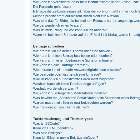
Wie kann ich verhindern, dass mein Benutzername in der Online-Liste 
Die Forenuhr geht falsch!
Ich habe die Zeitzone eingestellt, aber die Forenuhr geht immer noch f
Meine Sprache steht auf diesem Board nicht zur Auswahl!
Was sind das für Bilder, die bei meinem Benutzernamen angezeigt we
Wie verwende ich einen Avatar?
Was ist mein Rang und wie kann ich ihn ändern?
Wenn ich bei einem Benutzer auf den E-Mail-Link klicke, werde ich au
Beiträge schreiben
Wie erstelle ich ein neues Thema oder eine Antwort?
Wie kann ich einen Beitrag bearbeiten oder löschen?
Wie kann ich meinem Beitrag eine Signatur anfügen?
Wie kann ich eine Umfrage erstellen?
Wieso kann ich nicht mehr Antwortmöglichkeiten erstellen?
Wie bearbeite oder lösche ich eine Umfrage?
Warum kann ich auf bestimmte Foren nicht zugreifen?
Weshalb kann ich keine Dateianhänge anfügen?
Weshalb wurde ich verwarnt?
Wie kann ich Beiträge den Moderatoren melden?
Was bewirkt die „Speichern“-Schaltfläche beim Schreiben eines Beitra
Warum muss mein Beitrag erst freigegeben werden?
Wie markiere ich ein Thema als neu?
Textformatierung und Thementypen
Was ist BBCode?
Kann ich HTML benutzen?
Was sind Smileys?
Kann ich Bilder in meine Beiträge einfügen?