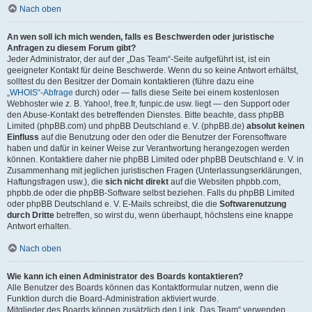
Nach oben
An wen soll ich mich wenden, falls es Beschwerden oder juristische
Anfragen zu diesem Forum gibt?
Jeder Administrator, der auf der „Das Team“-Seite aufgeführt ist, ist ein
geeigneter Kontakt für deine Beschwerde. Wenn du so keine Antwort erhältst,
solltest du den Besitzer der Domain kontaktieren (führe dazu eine
„WHOIS“-Abfrage
durch) oder — falls diese Seite bei einem kostenlosen
Webhoster wie z. B. Yahoo!, free.fr, funpic.de usw. liegt — den Support oder
den Abuse-Kontakt des betreffenden Dienstes. Bitte beachte, dass phpBB
Limited (phpBB.com) und phpBB Deutschland e. V. (phpBB.de)
absolut keinen
Einfluss
auf die Benutzung oder den oder die Benutzer der Forensoftware
haben und dafür in keiner Weise zur Verantwortung herangezogen werden
können. Kontaktiere daher nie phpBB Limited oder phpBB Deutschland e. V. in
Zusammenhang mit jeglichen juristischen Fragen (Unterlassungserklärungen,
Haftungsfragen usw.), die
sich nicht direkt
auf die Websiten phpbb.com,
phpbb.de oder die phpBB-Software selbst beziehen. Falls du phpBB Limited
oder phpBB Deutschland e. V. E-Mails schreibst, die die
Softwarenutzung
durch Dritte
betreffen, so wirst du, wenn überhaupt, höchstens eine knappe
Antwort erhalten.
Nach oben
Wie kann ich einen Administrator des Boards kontaktieren?
Alle Benutzer des Boards können das Kontaktformular nutzen, wenn die
Funktion durch die Board-Administration aktiviert wurde.
Mitglieder des Boards können zusätzlich den Link „Das Team“ verwenden.