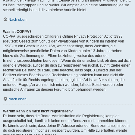
Avatarbilder, Private Nachrichten, E-Mail-Versand an andere Mitglieder, Beitritt
zu Benutzergruppen und so weiter. Wir empfehlen dir eine Anmeldung, da sie
schnell erledigt ist und dir zahlreiche Vorteile bietet.
Nach oben
Was ist COPPA?
COPPA, ausgeschrieben Children’s Online Privacy Protection Act of 1998
(deutsch: Gesetz zum Schutz der Privatsphäre von Kindern im Internet von
1998) ist ein Gesetz in den USA, welches festlegt, dass Websites, die
möglicherweise persönliche Daten von Kindern unter 13 Jahren erheben,
hierzu die Zustimmung der Eltern beziehungsweise des oder der
Erziehungsberechtigten benötigen. Wenn du dir unsicher bist, ob dies auf dich
oder die Website, auf der du dich zu registrieren versuchst, zutrifft, ziehe einen
rechtlichen Beistand zu Rate. Bitte beachte, dass phpBB Limited und der
Besitzer dieses Boards keine Rechtsberatung anbieten kann und nicht die
Anlaufstelle für Rechtsangelegenheiten jeglicher Art ist; außer solchen, die
unter der Frage „An wen soll ich mich wenden, falls es Beschwerden oder
juristische Anfragen zu diesem Forum gibt?“ behandelt werden.
Nach oben
Warum kann ich mich nicht registrieren?
Es kann sein, dass die Board-Administration die Registrierung komplett
ausgeschaltet hat, damit sich keine neuen Benutzer mehr anmelden können.
Es könnte auch sein, dass deine IP-Adresse oder der Benutzername, mit dem
du dich registrieren möchtest, gesperrt wurden. Um Hilfe zu erhalten, wende