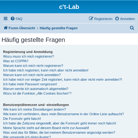
c't-Lab
FAQ
Registrieren
Anmelden
S
Foren-Übersicht
Häufig gestellte Fragen
u
Häufig gestellte Fragen
c
h
Registrierung und Anmeldung
Wozu muss ich mich registrieren?
e
Was ist COPPA?
Warum kann ich mich nicht registrieren?
Ich habe mich registriert, kann mich aber nicht anmelden!
Warum kann ich mich nicht anmelden?
Ich habe mich vor einiger Zeit registriert, kann mich aber nicht mehr anmelden?!
Ich habe mein Passwort vergessen!
Warum werde ich automatisch abgemeldet?
Wozu ist die Funktion „Alle Cookies löschen“?
Benutzerpräferenzen und -einstellungen
Wie kann ich meine Einstellungen ändern?
Wie kann ich verhindern, dass mein Benutzername in der Online-Liste auftaucht?
Die Forenuhr geht falsch!
Ich habe die Zeitzone eingestellt, aber die Forenuhr geht immer noch falsch!
Meine Sprache steht auf diesem Board nicht zur Auswahl!
Was sind das für Bilder, die bei meinem Benutzernamen angezeigt werden?
Wie verwende ich einen Avatar?