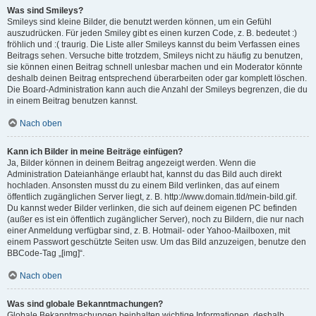
Was sind Smileys?
Smileys sind kleine Bilder, die benutzt werden können, um ein Gefühl
auszudrücken. Für jeden Smiley gibt es einen kurzen Code, z. B. bedeutet :)
fröhlich und :( traurig. Die Liste aller Smileys kannst du beim Verfassen eines
Beitrags sehen. Versuche bitte trotzdem, Smileys nicht zu häufig zu benutzen,
sie können einen Beitrag schnell unlesbar machen und ein Moderator könnte
deshalb deinen Beitrag entsprechend überarbeiten oder gar komplett löschen.
Die Board-Administration kann auch die Anzahl der Smileys begrenzen, die du
in einem Beitrag benutzen kannst.
Nach oben
Kann ich Bilder in meine Beiträge einfügen?
Ja, Bilder können in deinem Beitrag angezeigt werden. Wenn die
Administration Dateianhänge erlaubt hat, kannst du das Bild auch direkt
hochladen. Ansonsten musst du zu einem Bild verlinken, das auf einem
öffentlich zugänglichen Server liegt, z. B. http://www.domain.tld/mein-bild.gif.
Du kannst weder Bilder verlinken, die sich auf deinem eigenen PC befinden
(außer es ist ein öffentlich zugänglicher Server), noch zu Bildern, die nur nach
einer Anmeldung verfügbar sind, z. B. Hotmail- oder Yahoo-Mailboxen, mit
einem Passwort geschützte Seiten usw. Um das Bild anzuzeigen, benutze den
BBCode-Tag „[img]“.
Nach oben
Was sind globale Bekanntmachungen?
Globale Bekanntmachungen beinhalten wichtige Informationen, deshalb