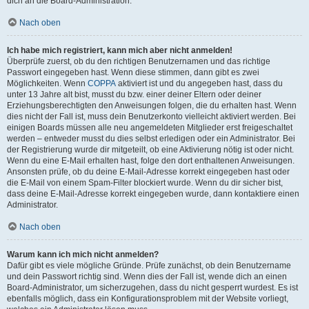
dich an die Board-Administration.
Nach oben
Ich habe mich registriert, kann mich aber nicht anmelden!
Überprüfe zuerst, ob du den richtigen Benutzernamen und das richtige
Passwort eingegeben hast. Wenn diese stimmen, dann gibt es zwei
Möglichkeiten. Wenn
COPPA
aktiviert ist und du angegeben hast, dass du
unter 13 Jahre alt bist, musst du bzw. einer deiner Eltern oder deiner
Erziehungsberechtigten den Anweisungen folgen, die du erhalten hast. Wenn
dies nicht der Fall ist, muss dein Benutzerkonto vielleicht aktiviert werden. Bei
einigen Boards müssen alle neu angemeldeten Mitglieder erst freigeschaltet
werden – entweder musst du dies selbst erledigen oder ein Administrator. Bei
der Registrierung wurde dir mitgeteilt, ob eine Aktivierung nötig ist oder nicht.
Wenn du eine E-Mail erhalten hast, folge den dort enthaltenen Anweisungen.
Ansonsten prüfe, ob du deine E-Mail-Adresse korrekt eingegeben hast oder
die E-Mail von einem Spam-Filter blockiert wurde. Wenn du dir sicher bist,
dass deine E-Mail-Adresse korrekt eingegeben wurde, dann kontaktiere einen
Administrator.
Nach oben
Warum kann ich mich nicht anmelden?
Dafür gibt es viele mögliche Gründe. Prüfe zunächst, ob dein Benutzername
und dein Passwort richtig sind. Wenn dies der Fall ist, wende dich an einen
Board-Administrator, um sicherzugehen, dass du nicht gesperrt wurdest. Es ist
ebenfalls möglich, dass ein Konfigurationsproblem mit der Website vorliegt,