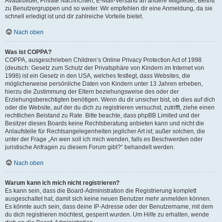
Avatarbilder, Private Nachrichten, E-Mail-Versand an andere Mitglieder, Beitritt
zu Benutzergruppen und so weiter. Wir empfehlen dir eine Anmeldung, da sie
schnell erledigt ist und dir zahlreiche Vorteile bietet.
Nach oben
Was ist COPPA?
COPPA, ausgeschrieben Children’s Online Privacy Protection Act of 1998
(deutsch: Gesetz zum Schutz der Privatsphäre von Kindern im Internet von
1998) ist ein Gesetz in den USA, welches festlegt, dass Websites, die
möglicherweise persönliche Daten von Kindern unter 13 Jahren erheben,
hierzu die Zustimmung der Eltern beziehungsweise des oder der
Erziehungsberechtigten benötigen. Wenn du dir unsicher bist, ob dies auf dich
oder die Website, auf der du dich zu registrieren versuchst, zutrifft, ziehe einen
rechtlichen Beistand zu Rate. Bitte beachte, dass phpBB Limited und der
Besitzer dieses Boards keine Rechtsberatung anbieten kann und nicht die
Anlaufstelle für Rechtsangelegenheiten jeglicher Art ist; außer solchen, die
unter der Frage „An wen soll ich mich wenden, falls es Beschwerden oder
juristische Anfragen zu diesem Forum gibt?“ behandelt werden.
Nach oben
Warum kann ich mich nicht registrieren?
Es kann sein, dass die Board-Administration die Registrierung komplett
ausgeschaltet hat, damit sich keine neuen Benutzer mehr anmelden können.
Es könnte auch sein, dass deine IP-Adresse oder der Benutzername, mit dem
du dich registrieren möchtest, gesperrt wurden. Um Hilfe zu erhalten, wende