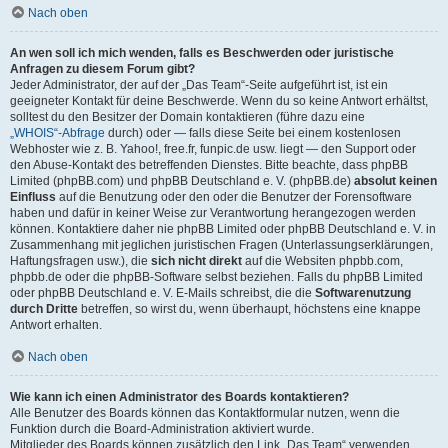
Nach oben
An wen soll ich mich wenden, falls es Beschwerden oder juristische
Anfragen zu diesem Forum gibt?
Jeder Administrator, der auf der „Das Team“-Seite aufgeführt ist, ist ein
geeigneter Kontakt für deine Beschwerde. Wenn du so keine Antwort erhältst,
solltest du den Besitzer der Domain kontaktieren (führe dazu eine
„WHOIS“-Abfrage
durch) oder — falls diese Seite bei einem kostenlosen
Webhoster wie z. B. Yahoo!, free.fr, funpic.de usw. liegt — den Support oder
den Abuse-Kontakt des betreffenden Dienstes. Bitte beachte, dass phpBB
Limited (phpBB.com) und phpBB Deutschland e. V. (phpBB.de)
absolut keinen
Einfluss
auf die Benutzung oder den oder die Benutzer der Forensoftware
haben und dafür in keiner Weise zur Verantwortung herangezogen werden
können. Kontaktiere daher nie phpBB Limited oder phpBB Deutschland e. V. in
Zusammenhang mit jeglichen juristischen Fragen (Unterlassungserklärungen,
Haftungsfragen usw.), die
sich nicht direkt
auf die Websiten phpbb.com,
phpbb.de oder die phpBB-Software selbst beziehen. Falls du phpBB Limited
oder phpBB Deutschland e. V. E-Mails schreibst, die die
Softwarenutzung
durch Dritte
betreffen, so wirst du, wenn überhaupt, höchstens eine knappe
Antwort erhalten.
Nach oben
Wie kann ich einen Administrator des Boards kontaktieren?
Alle Benutzer des Boards können das Kontaktformular nutzen, wenn die
Funktion durch die Board-Administration aktiviert wurde.
Mitglieder des Boards können zusätzlich den Link „Das Team“ verwenden.