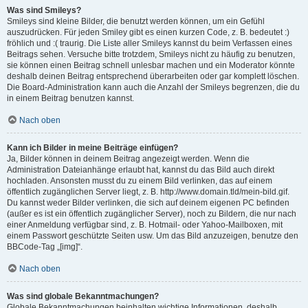
Was sind Smileys?
Smileys sind kleine Bilder, die benutzt werden können, um ein Gefühl
auszudrücken. Für jeden Smiley gibt es einen kurzen Code, z. B. bedeutet :)
fröhlich und :( traurig. Die Liste aller Smileys kannst du beim Verfassen eines
Beitrags sehen. Versuche bitte trotzdem, Smileys nicht zu häufig zu benutzen,
sie können einen Beitrag schnell unlesbar machen und ein Moderator könnte
deshalb deinen Beitrag entsprechend überarbeiten oder gar komplett löschen.
Die Board-Administration kann auch die Anzahl der Smileys begrenzen, die du
in einem Beitrag benutzen kannst.
Nach oben
Kann ich Bilder in meine Beiträge einfügen?
Ja, Bilder können in deinem Beitrag angezeigt werden. Wenn die
Administration Dateianhänge erlaubt hat, kannst du das Bild auch direkt
hochladen. Ansonsten musst du zu einem Bild verlinken, das auf einem
öffentlich zugänglichen Server liegt, z. B. http://www.domain.tld/mein-bild.gif.
Du kannst weder Bilder verlinken, die sich auf deinem eigenen PC befinden
(außer es ist ein öffentlich zugänglicher Server), noch zu Bildern, die nur nach
einer Anmeldung verfügbar sind, z. B. Hotmail- oder Yahoo-Mailboxen, mit
einem Passwort geschützte Seiten usw. Um das Bild anzuzeigen, benutze den
BBCode-Tag „[img]“.
Nach oben
Was sind globale Bekanntmachungen?
Globale Bekanntmachungen beinhalten wichtige Informationen, deshalb