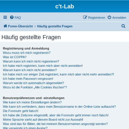
c't-Lab
FAQ
Registrieren
Anmelden
S
Foren-Übersicht
Häufig gestellte Fragen
u
Häufig gestellte Fragen
c
h
Registrierung und Anmeldung
Wozu muss ich mich registrieren?
e
Was ist COPPA?
Warum kann ich mich nicht registrieren?
Ich habe mich registriert, kann mich aber nicht anmelden!
Warum kann ich mich nicht anmelden?
Ich habe mich vor einiger Zeit registriert, kann mich aber nicht mehr anmelden?!
Ich habe mein Passwort vergessen!
Warum werde ich automatisch abgemeldet?
Wozu ist die Funktion „Alle Cookies löschen“?
Benutzerpräferenzen und -einstellungen
Wie kann ich meine Einstellungen ändern?
Wie kann ich verhindern, dass mein Benutzername in der Online-Liste auftaucht?
Die Forenuhr geht falsch!
Ich habe die Zeitzone eingestellt, aber die Forenuhr geht immer noch falsch!
Meine Sprache steht auf diesem Board nicht zur Auswahl!
Was sind das für Bilder, die bei meinem Benutzernamen angezeigt werden?
Wie verwende ich einen Avatar?