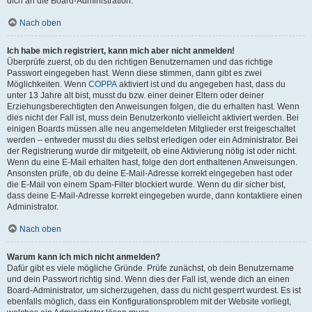
dich an die Board-Administration.
Nach oben
Ich habe mich registriert, kann mich aber nicht anmelden!
Überprüfe zuerst, ob du den richtigen Benutzernamen und das richtige
Passwort eingegeben hast. Wenn diese stimmen, dann gibt es zwei
Möglichkeiten. Wenn
COPPA
aktiviert ist und du angegeben hast, dass du
unter 13 Jahre alt bist, musst du bzw. einer deiner Eltern oder deiner
Erziehungsberechtigten den Anweisungen folgen, die du erhalten hast. Wenn
dies nicht der Fall ist, muss dein Benutzerkonto vielleicht aktiviert werden. Bei
einigen Boards müssen alle neu angemeldeten Mitglieder erst freigeschaltet
werden – entweder musst du dies selbst erledigen oder ein Administrator. Bei
der Registrierung wurde dir mitgeteilt, ob eine Aktivierung nötig ist oder nicht.
Wenn du eine E-Mail erhalten hast, folge den dort enthaltenen Anweisungen.
Ansonsten prüfe, ob du deine E-Mail-Adresse korrekt eingegeben hast oder
die E-Mail von einem Spam-Filter blockiert wurde. Wenn du dir sicher bist,
dass deine E-Mail-Adresse korrekt eingegeben wurde, dann kontaktiere einen
Administrator.
Nach oben
Warum kann ich mich nicht anmelden?
Dafür gibt es viele mögliche Gründe. Prüfe zunächst, ob dein Benutzername
und dein Passwort richtig sind. Wenn dies der Fall ist, wende dich an einen
Board-Administrator, um sicherzugehen, dass du nicht gesperrt wurdest. Es ist
ebenfalls möglich, dass ein Konfigurationsproblem mit der Website vorliegt,