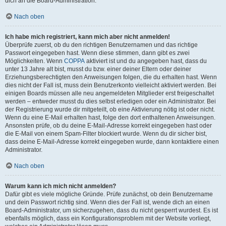
dich an die Board-Administration.
Nach oben
Ich habe mich registriert, kann mich aber nicht anmelden!
Überprüfe zuerst, ob du den richtigen Benutzernamen und das richtige
Passwort eingegeben hast. Wenn diese stimmen, dann gibt es zwei
Möglichkeiten. Wenn
COPPA
aktiviert ist und du angegeben hast, dass du
unter 13 Jahre alt bist, musst du bzw. einer deiner Eltern oder deiner
Erziehungsberechtigten den Anweisungen folgen, die du erhalten hast. Wenn
dies nicht der Fall ist, muss dein Benutzerkonto vielleicht aktiviert werden. Bei
einigen Boards müssen alle neu angemeldeten Mitglieder erst freigeschaltet
werden – entweder musst du dies selbst erledigen oder ein Administrator. Bei
der Registrierung wurde dir mitgeteilt, ob eine Aktivierung nötig ist oder nicht.
Wenn du eine E-Mail erhalten hast, folge den dort enthaltenen Anweisungen.
Ansonsten prüfe, ob du deine E-Mail-Adresse korrekt eingegeben hast oder
die E-Mail von einem Spam-Filter blockiert wurde. Wenn du dir sicher bist,
dass deine E-Mail-Adresse korrekt eingegeben wurde, dann kontaktiere einen
Administrator.
Nach oben
Warum kann ich mich nicht anmelden?
Dafür gibt es viele mögliche Gründe. Prüfe zunächst, ob dein Benutzername
und dein Passwort richtig sind. Wenn dies der Fall ist, wende dich an einen
Board-Administrator, um sicherzugehen, dass du nicht gesperrt wurdest. Es ist
ebenfalls möglich, dass ein Konfigurationsproblem mit der Website vorliegt,