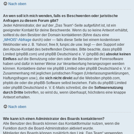
Nach oben
An wen soll ich mich wenden, falls es Beschwerden oder juristische
Anfragen zu diesem Forum gibt?
Jeder Administrator, der auf der „Das Team“-Seite aufgeführt ist, ist ein
geeigneter Kontakt für deine Beschwerde. Wenn du so keine Antwort erhältst,
solltest du den Besitzer der Domain kontaktieren (führe dazu eine
„WHOIS“-Abfrage
durch) oder — falls diese Seite bei einem kostenlosen
Webhoster wie z. B. Yahoo!, free.fr, funpic.de usw. liegt — den Support oder
den Abuse-Kontakt des betreffenden Dienstes. Bitte beachte, dass phpBB
Limited (phpBB.com) und phpBB Deutschland e. V. (phpBB.de)
absolut keinen
Einfluss
auf die Benutzung oder den oder die Benutzer der Forensoftware
haben und dafür in keiner Weise zur Verantwortung herangezogen werden
können. Kontaktiere daher nie phpBB Limited oder phpBB Deutschland e. V. in
Zusammenhang mit jeglichen juristischen Fragen (Unterlassungserklärungen,
Haftungsfragen usw.), die
sich nicht direkt
auf die Websiten phpbb.com,
phpbb.de oder die phpBB-Software selbst beziehen. Falls du phpBB Limited
oder phpBB Deutschland e. V. E-Mails schreibst, die die
Softwarenutzung
durch Dritte
betreffen, so wirst du, wenn überhaupt, höchstens eine knappe
Antwort erhalten.
Nach oben
Wie kann ich einen Administrator des Boards kontaktieren?
Alle Benutzer des Boards können das Kontaktformular nutzen, wenn die
Funktion durch die Board-Administration aktiviert wurde.
Mitglieder des Boards können zusätzlich den Link „Das Team“ verwenden.