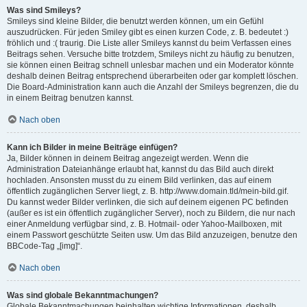
Was sind Smileys?
Smileys sind kleine Bilder, die benutzt werden können, um ein Gefühl
auszudrücken. Für jeden Smiley gibt es einen kurzen Code, z. B. bedeutet :)
fröhlich und :( traurig. Die Liste aller Smileys kannst du beim Verfassen eines
Beitrags sehen. Versuche bitte trotzdem, Smileys nicht zu häufig zu benutzen,
sie können einen Beitrag schnell unlesbar machen und ein Moderator könnte
deshalb deinen Beitrag entsprechend überarbeiten oder gar komplett löschen.
Die Board-Administration kann auch die Anzahl der Smileys begrenzen, die du
in einem Beitrag benutzen kannst.
Nach oben
Kann ich Bilder in meine Beiträge einfügen?
Ja, Bilder können in deinem Beitrag angezeigt werden. Wenn die
Administration Dateianhänge erlaubt hat, kannst du das Bild auch direkt
hochladen. Ansonsten musst du zu einem Bild verlinken, das auf einem
öffentlich zugänglichen Server liegt, z. B. http://www.domain.tld/mein-bild.gif.
Du kannst weder Bilder verlinken, die sich auf deinem eigenen PC befinden
(außer es ist ein öffentlich zugänglicher Server), noch zu Bildern, die nur nach
einer Anmeldung verfügbar sind, z. B. Hotmail- oder Yahoo-Mailboxen, mit
einem Passwort geschützte Seiten usw. Um das Bild anzuzeigen, benutze den
BBCode-Tag „[img]“.
Nach oben
Was sind globale Bekanntmachungen?
Globale Bekanntmachungen beinhalten wichtige Informationen, deshalb