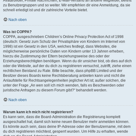
Avatarbilder, Private Nachrichten, E-Mail-Versand an andere Mitglieder, Beitritt
zu Benutzergruppen und so weiter. Wir empfehlen dir eine Anmeldung, da sie
schnell erledigt ist und dir zahlreiche Vorteile bietet.
Nach oben
Was ist COPPA?
COPPA, ausgeschrieben Children’s Online Privacy Protection Act of 1998
(deutsch: Gesetz zum Schutz der Privatsphäre von Kindern im Internet von
1998) ist ein Gesetz in den USA, welches festlegt, dass Websites, die
möglicherweise persönliche Daten von Kindern unter 13 Jahren erheben,
hierzu die Zustimmung der Eltern beziehungsweise des oder der
Erziehungsberechtigten benötigen. Wenn du dir unsicher bist, ob dies auf dich
oder die Website, auf der du dich zu registrieren versuchst, zutrifft, ziehe einen
rechtlichen Beistand zu Rate. Bitte beachte, dass phpBB Limited und der
Besitzer dieses Boards keine Rechtsberatung anbieten kann und nicht die
Anlaufstelle für Rechtsangelegenheiten jeglicher Art ist; außer solchen, die
unter der Frage „An wen soll ich mich wenden, falls es Beschwerden oder
juristische Anfragen zu diesem Forum gibt?“ behandelt werden.
Nach oben
Warum kann ich mich nicht registrieren?
Es kann sein, dass die Board-Administration die Registrierung komplett
ausgeschaltet hat, damit sich keine neuen Benutzer mehr anmelden können.
Es könnte auch sein, dass deine IP-Adresse oder der Benutzername, mit dem
du dich registrieren möchtest, gesperrt wurden. Um Hilfe zu erhalten, wende