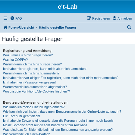
c't-Lab
FAQ
Registrieren
Anmelden
S
Foren-Übersicht
Häufig gestellte Fragen
u
Häufig gestellte Fragen
c
h
Registrierung und Anmeldung
Wozu muss ich mich registrieren?
e
Was ist COPPA?
Warum kann ich mich nicht registrieren?
Ich habe mich registriert, kann mich aber nicht anmelden!
Warum kann ich mich nicht anmelden?
Ich habe mich vor einiger Zeit registriert, kann mich aber nicht mehr anmelden?!
Ich habe mein Passwort vergessen!
Warum werde ich automatisch abgemeldet?
Wozu ist die Funktion „Alle Cookies löschen“?
Benutzerpräferenzen und -einstellungen
Wie kann ich meine Einstellungen ändern?
Wie kann ich verhindern, dass mein Benutzername in der Online-Liste auftaucht?
Die Forenuhr geht falsch!
Ich habe die Zeitzone eingestellt, aber die Forenuhr geht immer noch falsch!
Meine Sprache steht auf diesem Board nicht zur Auswahl!
Was sind das für Bilder, die bei meinem Benutzernamen angezeigt werden?
Wie verwende ich einen Avatar?