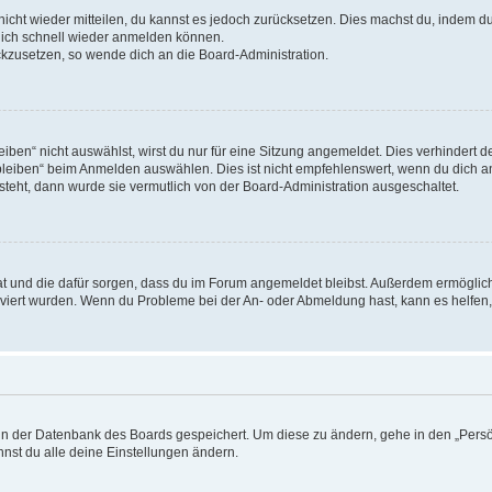
 nicht wieder mitteilen, du kannst es jedoch zurücksetzen. Dies machst du, indem 
 dich schnell wieder anmelden können.
ückzusetzen, so wende dich an die Board-Administration.
en“ nicht auswählst, wirst du nur für eine Sitzung angemeldet. Dies verhindert 
leiben“ beim Anmelden auswählen. Dies ist nicht empfehlenswert, wenn du dich an
 steht, dann wurde sie vermutlich von der Board-Administration ausgeschaltet.
 hat und die dafür sorgen, dass du im Forum angemeldet bleibst. Außerdem ermögli
tiviert wurden. Wenn du Probleme bei der An- oder Abmeldung hast, kann es helfen
n in der Datenbank des Boards gespeichert. Um diese zu ändern, gehe in den „Persö
nst du alle deine Einstellungen ändern.