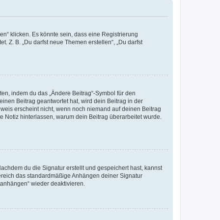
n“ klicken. Es könnte sein, dass eine Registrierung
t. Z. B. „Du darfst neue Themen erstellen“, „Du darfst
iten, indem du das „Ändere Beitrag“-Symbol für den
inen Beitrag geantwortet hat, wird dein Beitrag in der
nweis erscheint nicht, wenn noch niemand auf deinen Beitrag
ne Notiz hinterlassen, warum dein Beitrag überarbeitet wurde.
chdem du die Signatur erstellt und gespeichert hast, kannst
Bereich das standardmäßige Anhängen deiner Signatur
r anhängen“ wieder deaktivieren.