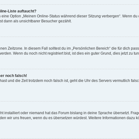
ine-Liste auftaucht?
n eine Option „Meinen Online-Status während dieser Sitzung verbergen“. Wenn du d
st dann als unsichtbarer Besucher gezählt.
en Zeitzone. In diesem Fall solltest du im „Persönlichen Bereich“ die für dich passe
den. Wenn du noch nicht registriert bist, ist dies ein guter Grund, dies jetzt zu tun
mer noch falsch!
t hast und die Zeit trotzdem noch falsch ist, geht die Uhr des Servers vermutlich fal
t installiert oder niemand hat das Forum bislang in deine Sprache übersetzt. Frag
, würden wir uns freuen, wenn du es übersetzen würdest. Weitere Informationen dazu