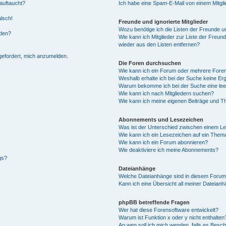
auftaucht?
Ich habe eine Spam-E-Mail von einem Mitgli
alsch!
Freunde und ignorierte Mitglieder
Wozu benötige ich die Listen der Freunde un
rden?
Wie kann ich Mitglieder zur Liste der Freund
wieder aus den Listen entfernen?
fgefordert, mich anzumelden.
Die Foren durchsuchen
Wie kann ich ein Forum oder mehrere For
Weshalb erhalte ich bei der Suche keine Er
Warum bekomme ich bei der Suche eine lee
Wie kann ich nach Mitgliedern suchen?
Wie kann ich meine eigenen Beiträge und T
Abonnements und Lesezeichen
Was ist der Unterschied zwischen einem L
Wie kann ich ein Lesezeichen auf ein Them
Wie kann ich ein Forum abonnieren?
Wie deaktiviere ich meine Abonnements?
gs?
Dateianhänge
Welche Dateianhänge sind in diesem Forum
Kann ich eine Übersicht all meiner Dateian
phpBB betreffende Fragen
Wer hat diese Forensoftware entwickelt?
Warum ist Funktion x oder y nicht enthalten
An wen soll ich mich wenden, falls es Besc