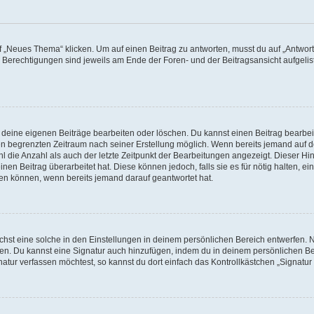
„Neues Thema“ klicken. Um auf einen Beitrag zu antworten, musst du auf „Antworte
e Berechtigungen sind jeweils am Ende der Foren- und der Beitragsansicht aufgeliste
r deine eigenen Beiträge bearbeiten oder löschen. Du kannst einen Beitrag bearbe
inen begrenzten Zeitraum nach seiner Erstellung möglich. Wenn bereits jemand auf de
 die Anzahl als auch der letzte Zeitpunkt der Bearbeitungen angezeigt. Dieser Hi
en Beitrag überarbeitet hat. Diese können jedoch, falls sie es für nötig halten, ei
hen können, wenn bereits jemand darauf geantwortet hat.
st eine solche in den Einstellungen in deinem persönlichen Bereich entwerfen. Na
eren. Du kannst eine Signatur auch hinzufügen, indem du in deinem persönlichen 
atur verfassen möchtest, so kannst du dort einfach das Kontrollkästchen „Signatu