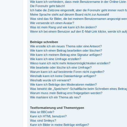
Wie kann ich verhindern, dass mein Benutzername in der Online-Liste 
Die Forenuhr geht falsch!
Ich habe die Zeitzone eingestellt, aber die Forenuhr geht immer noch f
Meine Sprache steht auf diesem Board nicht zur Auswahl!
Was sind das für Bilder, die bei meinem Benutzernamen angezeigt we
Wie verwende ich einen Avatar?
Was ist mein Rang und wie kann ich ihn ändern?
Wenn ich bei einem Benutzer auf den E-Mail-Link klicke, werde ich au
Beiträge schreiben
Wie erstelle ich ein neues Thema oder eine Antwort?
Wie kann ich einen Beitrag bearbeiten oder löschen?
Wie kann ich meinem Beitrag eine Signatur anfügen?
Wie kann ich eine Umfrage erstellen?
Wieso kann ich nicht mehr Antwortmöglichkeiten erstellen?
Wie bearbeite oder lösche ich eine Umfrage?
Warum kann ich auf bestimmte Foren nicht zugreifen?
Weshalb kann ich keine Dateianhänge anfügen?
Weshalb wurde ich verwarnt?
Wie kann ich Beiträge den Moderatoren melden?
Was bewirkt die „Speichern“-Schaltfläche beim Schreiben eines Beitra
Warum muss mein Beitrag erst freigegeben werden?
Wie markiere ich ein Thema als neu?
Textformatierung und Thementypen
Was ist BBCode?
Kann ich HTML benutzen?
Was sind Smileys?
Kann ich Bilder in meine Beiträge einfügen?