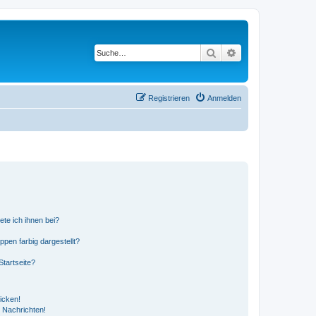
Suche
Erweiterte Suche
Registrieren
Anmelden
ete ich ihnen bei?
en farbig dargestellt?
tartseite?
icken!
 Nachrichten!