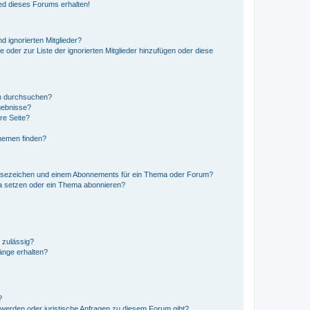
ed dieses Forums erhalten!
d ignorierten Mitglieder?
e oder zur Liste der ignorierten Mitglieder hinzufügen oder diese
en durchsuchen?
gebnisse?
re Seite?
hemen finden?
esezeichen und einem Abonnements für ein Thema oder Forum?
a setzen oder ein Thema abonnieren?
 zulässig?
hänge erhalten?
?
hwerden oder juristische Anfragen zu diesem Forum gibt?