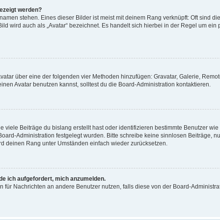
gezeigt werden?
amen stehen. Eines dieser Bilder ist meist mit deinem Rang verknüpft: Oft sind di
ld wird auch als „Avatar“ bezeichnet. Es handelt sich hierbei in der Regel um ein
 Avatar über eine der folgenden vier Methoden hinzufügen: Gravatar, Galerie, Rem
en Avatar benutzen kannst, solltest du die Board-Administration kontaktieren.
viele Beiträge du bislang erstellt hast oder identifizieren bestimmte Benutzer w
 Board-Administration festgelegt wurden. Bitte schreibe keine sinnlosen Beiträge
wird deinen Rang unter Umständen einfach wieder zurücksetzen.
rde ich aufgefordert, mich anzumelden.
ion für Nachrichten an andere Benutzer nutzen, falls diese von der Board-Administ