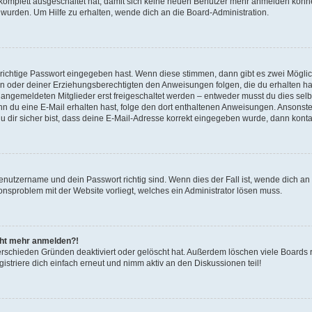
g komplett ausgeschaltet hat, damit sich keine neuen Benutzer mehr anmelden könn
 wurden. Um Hilfe zu erhalten, wende dich an die Board-Administration.
 richtige Passwort eingegeben hast. Wenn diese stimmen, dann gibt es zwei Mögl
tern oder deiner Erziehungsberechtigten den Anweisungen folgen, die du erhalten ha
u angemeldeten Mitglieder erst freigeschaltet werden – entweder musst du dies selbs
. Wenn du eine E-Mail erhalten hast, folge den dort enthaltenen Anweisungen. Ansons
 dir sicher bist, dass deine E-Mail-Adresse korrekt eingegeben wurde, dann kontak
Benutzername und dein Passwort richtig sind. Wenn dies der Fall ist, wende dich a
ionsproblem mit der Website vorliegt, welches ein Administrator lösen muss.
icht mehr anmelden?!
erschieden Gründen deaktiviert oder gelöscht hat. Außerdem löschen viele Boards r
triere dich einfach erneut und nimm aktiv an den Diskussionen teil!