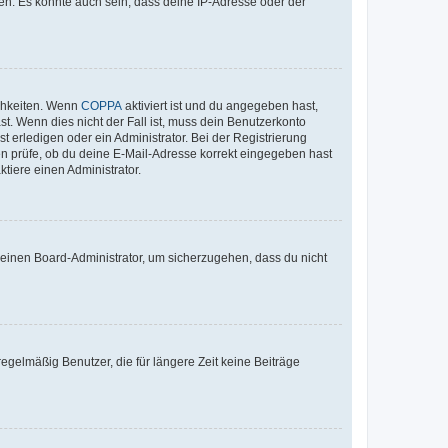
en. Es könnte auch sein, dass deine IP-Adresse oder der
ichkeiten. Wenn
COPPA
aktiviert ist und du angegeben hast,
st. Wenn dies nicht der Fall ist, muss dein Benutzerkonto
t erledigen oder ein Administrator. Bei der Registrierung
ten prüfe, ob du deine E-Mail-Adresse korrekt eingegeben hast
tiere einen Administrator.
n einen Board-Administrator, um sicherzugehen, dass du nicht
egelmäßig Benutzer, die für längere Zeit keine Beiträge