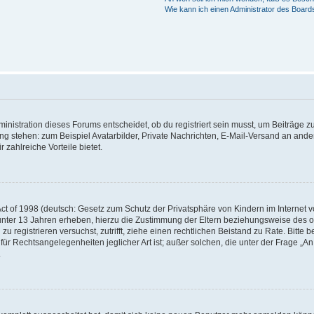
Wie kann ich einen Administrator des Board
istration dieses Forums entscheidet, ob du registriert sein musst, um Beiträge zu s
ung stehen: zum Beispiel Avatarbilder, Private Nachrichten, E-Mail-Versand an ander
 zahlreiche Vorteile bietet.
t of 1998 (deutsch: Gesetz zum Schutz der Privatsphäre von Kindern im Internet vo
unter 13 Jahren erheben, hierzu die Zustimmung der Eltern beziehungsweise des o
h zu registrieren versuchst, zutrifft, ziehe einen rechtlichen Beistand zu Rate. Bit
für Rechtsangelegenheiten jeglicher Art ist; außer solchen, die unter der Frage „
.