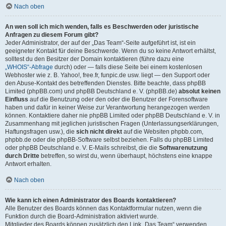
Nach oben
An wen soll ich mich wenden, falls es Beschwerden oder juristische
Anfragen zu diesem Forum gibt?
Jeder Administrator, der auf der „Das Team“-Seite aufgeführt ist, ist ein
geeigneter Kontakt für deine Beschwerde. Wenn du so keine Antwort erhältst,
solltest du den Besitzer der Domain kontaktieren (führe dazu eine
„WHOIS“-Abfrage
durch) oder — falls diese Seite bei einem kostenlosen
Webhoster wie z. B. Yahoo!, free.fr, funpic.de usw. liegt — den Support oder
den Abuse-Kontakt des betreffenden Dienstes. Bitte beachte, dass phpBB
Limited (phpBB.com) und phpBB Deutschland e. V. (phpBB.de)
absolut keinen
Einfluss
auf die Benutzung oder den oder die Benutzer der Forensoftware
haben und dafür in keiner Weise zur Verantwortung herangezogen werden
können. Kontaktiere daher nie phpBB Limited oder phpBB Deutschland e. V. in
Zusammenhang mit jeglichen juristischen Fragen (Unterlassungserklärungen,
Haftungsfragen usw.), die
sich nicht direkt
auf die Websiten phpbb.com,
phpbb.de oder die phpBB-Software selbst beziehen. Falls du phpBB Limited
oder phpBB Deutschland e. V. E-Mails schreibst, die die
Softwarenutzung
durch Dritte
betreffen, so wirst du, wenn überhaupt, höchstens eine knappe
Antwort erhalten.
Nach oben
Wie kann ich einen Administrator des Boards kontaktieren?
Alle Benutzer des Boards können das Kontaktformular nutzen, wenn die
Funktion durch die Board-Administration aktiviert wurde.
Mitglieder des Boards können zusätzlich den Link „Das Team“ verwenden.