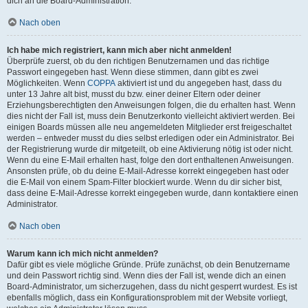
dich an die Board-Administration.
Nach oben
Ich habe mich registriert, kann mich aber nicht anmelden!
Überprüfe zuerst, ob du den richtigen Benutzernamen und das richtige
Passwort eingegeben hast. Wenn diese stimmen, dann gibt es zwei
Möglichkeiten. Wenn
COPPA
aktiviert ist und du angegeben hast, dass du
unter 13 Jahre alt bist, musst du bzw. einer deiner Eltern oder deiner
Erziehungsberechtigten den Anweisungen folgen, die du erhalten hast. Wenn
dies nicht der Fall ist, muss dein Benutzerkonto vielleicht aktiviert werden. Bei
einigen Boards müssen alle neu angemeldeten Mitglieder erst freigeschaltet
werden – entweder musst du dies selbst erledigen oder ein Administrator. Bei
der Registrierung wurde dir mitgeteilt, ob eine Aktivierung nötig ist oder nicht.
Wenn du eine E-Mail erhalten hast, folge den dort enthaltenen Anweisungen.
Ansonsten prüfe, ob du deine E-Mail-Adresse korrekt eingegeben hast oder
die E-Mail von einem Spam-Filter blockiert wurde. Wenn du dir sicher bist,
dass deine E-Mail-Adresse korrekt eingegeben wurde, dann kontaktiere einen
Administrator.
Nach oben
Warum kann ich mich nicht anmelden?
Dafür gibt es viele mögliche Gründe. Prüfe zunächst, ob dein Benutzername
und dein Passwort richtig sind. Wenn dies der Fall ist, wende dich an einen
Board-Administrator, um sicherzugehen, dass du nicht gesperrt wurdest. Es ist
ebenfalls möglich, dass ein Konfigurationsproblem mit der Website vorliegt,