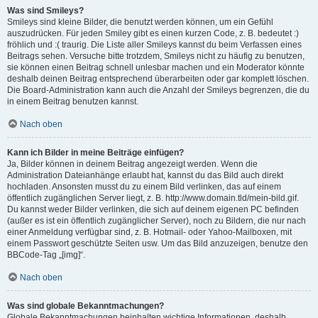
Was sind Smileys?
Smileys sind kleine Bilder, die benutzt werden können, um ein Gefühl
auszudrücken. Für jeden Smiley gibt es einen kurzen Code, z. B. bedeutet :)
fröhlich und :( traurig. Die Liste aller Smileys kannst du beim Verfassen eines
Beitrags sehen. Versuche bitte trotzdem, Smileys nicht zu häufig zu benutzen,
sie können einen Beitrag schnell unlesbar machen und ein Moderator könnte
deshalb deinen Beitrag entsprechend überarbeiten oder gar komplett löschen.
Die Board-Administration kann auch die Anzahl der Smileys begrenzen, die du
in einem Beitrag benutzen kannst.
Nach oben
Kann ich Bilder in meine Beiträge einfügen?
Ja, Bilder können in deinem Beitrag angezeigt werden. Wenn die
Administration Dateianhänge erlaubt hat, kannst du das Bild auch direkt
hochladen. Ansonsten musst du zu einem Bild verlinken, das auf einem
öffentlich zugänglichen Server liegt, z. B. http://www.domain.tld/mein-bild.gif.
Du kannst weder Bilder verlinken, die sich auf deinem eigenen PC befinden
(außer es ist ein öffentlich zugänglicher Server), noch zu Bildern, die nur nach
einer Anmeldung verfügbar sind, z. B. Hotmail- oder Yahoo-Mailboxen, mit
einem Passwort geschützte Seiten usw. Um das Bild anzuzeigen, benutze den
BBCode-Tag „[img]“.
Nach oben
Was sind globale Bekanntmachungen?
Globale Bekanntmachungen beinhalten wichtige Informationen, deshalb