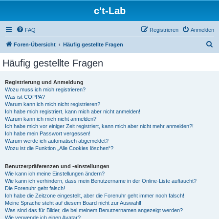
c't-Lab
FAQ
Registrieren
Anmelden
S
Foren-Übersicht
Häufig gestellte Fragen
u
Häufig gestellte Fragen
c
h
Registrierung und Anmeldung
Wozu muss ich mich registrieren?
e
Was ist COPPA?
Warum kann ich mich nicht registrieren?
Ich habe mich registriert, kann mich aber nicht anmelden!
Warum kann ich mich nicht anmelden?
Ich habe mich vor einiger Zeit registriert, kann mich aber nicht mehr anmelden?!
Ich habe mein Passwort vergessen!
Warum werde ich automatisch abgemeldet?
Wozu ist die Funktion „Alle Cookies löschen“?
Benutzerpräferenzen und -einstellungen
Wie kann ich meine Einstellungen ändern?
Wie kann ich verhindern, dass mein Benutzername in der Online-Liste auftaucht?
Die Forenuhr geht falsch!
Ich habe die Zeitzone eingestellt, aber die Forenuhr geht immer noch falsch!
Meine Sprache steht auf diesem Board nicht zur Auswahl!
Was sind das für Bilder, die bei meinem Benutzernamen angezeigt werden?
Wie verwende ich einen Avatar?