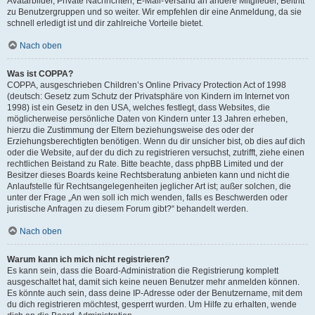
Avatarbilder, Private Nachrichten, E-Mail-Versand an andere Mitglieder, Beitritt
zu Benutzergruppen und so weiter. Wir empfehlen dir eine Anmeldung, da sie
schnell erledigt ist und dir zahlreiche Vorteile bietet.
Nach oben
Was ist COPPA?
COPPA, ausgeschrieben Children’s Online Privacy Protection Act of 1998
(deutsch: Gesetz zum Schutz der Privatsphäre von Kindern im Internet von
1998) ist ein Gesetz in den USA, welches festlegt, dass Websites, die
möglicherweise persönliche Daten von Kindern unter 13 Jahren erheben,
hierzu die Zustimmung der Eltern beziehungsweise des oder der
Erziehungsberechtigten benötigen. Wenn du dir unsicher bist, ob dies auf dich
oder die Website, auf der du dich zu registrieren versuchst, zutrifft, ziehe einen
rechtlichen Beistand zu Rate. Bitte beachte, dass phpBB Limited und der
Besitzer dieses Boards keine Rechtsberatung anbieten kann und nicht die
Anlaufstelle für Rechtsangelegenheiten jeglicher Art ist; außer solchen, die
unter der Frage „An wen soll ich mich wenden, falls es Beschwerden oder
juristische Anfragen zu diesem Forum gibt?“ behandelt werden.
Nach oben
Warum kann ich mich nicht registrieren?
Es kann sein, dass die Board-Administration die Registrierung komplett
ausgeschaltet hat, damit sich keine neuen Benutzer mehr anmelden können.
Es könnte auch sein, dass deine IP-Adresse oder der Benutzername, mit dem
du dich registrieren möchtest, gesperrt wurden. Um Hilfe zu erhalten, wende