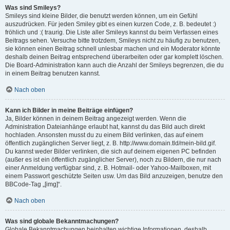
Was sind Smileys?
Smileys sind kleine Bilder, die benutzt werden können, um ein Gefühl
auszudrücken. Für jeden Smiley gibt es einen kurzen Code, z. B. bedeutet :)
fröhlich und :( traurig. Die Liste aller Smileys kannst du beim Verfassen eines
Beitrags sehen. Versuche bitte trotzdem, Smileys nicht zu häufig zu benutzen,
sie können einen Beitrag schnell unlesbar machen und ein Moderator könnte
deshalb deinen Beitrag entsprechend überarbeiten oder gar komplett löschen.
Die Board-Administration kann auch die Anzahl der Smileys begrenzen, die du
in einem Beitrag benutzen kannst.
Nach oben
Kann ich Bilder in meine Beiträge einfügen?
Ja, Bilder können in deinem Beitrag angezeigt werden. Wenn die
Administration Dateianhänge erlaubt hat, kannst du das Bild auch direkt
hochladen. Ansonsten musst du zu einem Bild verlinken, das auf einem
öffentlich zugänglichen Server liegt, z. B. http://www.domain.tld/mein-bild.gif.
Du kannst weder Bilder verlinken, die sich auf deinem eigenen PC befinden
(außer es ist ein öffentlich zugänglicher Server), noch zu Bildern, die nur nach
einer Anmeldung verfügbar sind, z. B. Hotmail- oder Yahoo-Mailboxen, mit
einem Passwort geschützte Seiten usw. Um das Bild anzuzeigen, benutze den
BBCode-Tag „[img]“.
Nach oben
Was sind globale Bekanntmachungen?
Globale Bekanntmachungen beinhalten wichtige Informationen, deshalb