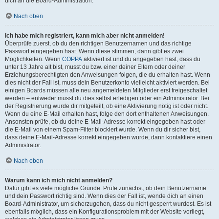
dich an die Board-Administration.
Nach oben
Ich habe mich registriert, kann mich aber nicht anmelden!
Überprüfe zuerst, ob du den richtigen Benutzernamen und das richtige
Passwort eingegeben hast. Wenn diese stimmen, dann gibt es zwei
Möglichkeiten. Wenn
COPPA
aktiviert ist und du angegeben hast, dass du
unter 13 Jahre alt bist, musst du bzw. einer deiner Eltern oder deiner
Erziehungsberechtigten den Anweisungen folgen, die du erhalten hast. Wenn
dies nicht der Fall ist, muss dein Benutzerkonto vielleicht aktiviert werden. Bei
einigen Boards müssen alle neu angemeldeten Mitglieder erst freigeschaltet
werden – entweder musst du dies selbst erledigen oder ein Administrator. Bei
der Registrierung wurde dir mitgeteilt, ob eine Aktivierung nötig ist oder nicht.
Wenn du eine E-Mail erhalten hast, folge den dort enthaltenen Anweisungen.
Ansonsten prüfe, ob du deine E-Mail-Adresse korrekt eingegeben hast oder
die E-Mail von einem Spam-Filter blockiert wurde. Wenn du dir sicher bist,
dass deine E-Mail-Adresse korrekt eingegeben wurde, dann kontaktiere einen
Administrator.
Nach oben
Warum kann ich mich nicht anmelden?
Dafür gibt es viele mögliche Gründe. Prüfe zunächst, ob dein Benutzername
und dein Passwort richtig sind. Wenn dies der Fall ist, wende dich an einen
Board-Administrator, um sicherzugehen, dass du nicht gesperrt wurdest. Es ist
ebenfalls möglich, dass ein Konfigurationsproblem mit der Website vorliegt,