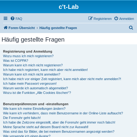
c't-Lab
FAQ
Registrieren
Anmelden
S
Foren-Übersicht
Häufig gestellte Fragen
u
Häufig gestellte Fragen
c
h
Registrierung und Anmeldung
Wozu muss ich mich registrieren?
e
Was ist COPPA?
Warum kann ich mich nicht registrieren?
Ich habe mich registriert, kann mich aber nicht anmelden!
Warum kann ich mich nicht anmelden?
Ich habe mich vor einiger Zeit registriert, kann mich aber nicht mehr anmelden?!
Ich habe mein Passwort vergessen!
Warum werde ich automatisch abgemeldet?
Wozu ist die Funktion „Alle Cookies löschen“?
Benutzerpräferenzen und -einstellungen
Wie kann ich meine Einstellungen ändern?
Wie kann ich verhindern, dass mein Benutzername in der Online-Liste auftaucht?
Die Forenuhr geht falsch!
Ich habe die Zeitzone eingestellt, aber die Forenuhr geht immer noch falsch!
Meine Sprache steht auf diesem Board nicht zur Auswahl!
Was sind das für Bilder, die bei meinem Benutzernamen angezeigt werden?
Wie verwende ich einen Avatar?