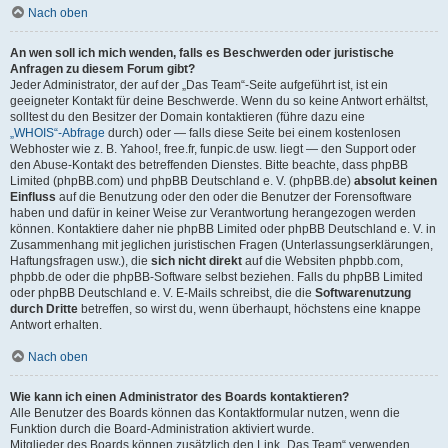
Nach oben
An wen soll ich mich wenden, falls es Beschwerden oder juristische
Anfragen zu diesem Forum gibt?
Jeder Administrator, der auf der „Das Team“-Seite aufgeführt ist, ist ein
geeigneter Kontakt für deine Beschwerde. Wenn du so keine Antwort erhältst,
solltest du den Besitzer der Domain kontaktieren (führe dazu eine
„WHOIS“-Abfrage
durch) oder — falls diese Seite bei einem kostenlosen
Webhoster wie z. B. Yahoo!, free.fr, funpic.de usw. liegt — den Support oder
den Abuse-Kontakt des betreffenden Dienstes. Bitte beachte, dass phpBB
Limited (phpBB.com) und phpBB Deutschland e. V. (phpBB.de)
absolut keinen
Einfluss
auf die Benutzung oder den oder die Benutzer der Forensoftware
haben und dafür in keiner Weise zur Verantwortung herangezogen werden
können. Kontaktiere daher nie phpBB Limited oder phpBB Deutschland e. V. in
Zusammenhang mit jeglichen juristischen Fragen (Unterlassungserklärungen,
Haftungsfragen usw.), die
sich nicht direkt
auf die Websiten phpbb.com,
phpbb.de oder die phpBB-Software selbst beziehen. Falls du phpBB Limited
oder phpBB Deutschland e. V. E-Mails schreibst, die die
Softwarenutzung
durch Dritte
betreffen, so wirst du, wenn überhaupt, höchstens eine knappe
Antwort erhalten.
Nach oben
Wie kann ich einen Administrator des Boards kontaktieren?
Alle Benutzer des Boards können das Kontaktformular nutzen, wenn die
Funktion durch die Board-Administration aktiviert wurde.
Mitglieder des Boards können zusätzlich den Link „Das Team“ verwenden.