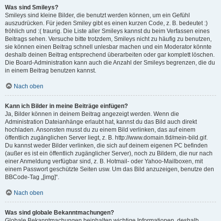
Was sind Smileys?
Smileys sind kleine Bilder, die benutzt werden können, um ein Gefühl
auszudrücken. Für jeden Smiley gibt es einen kurzen Code, z. B. bedeutet :)
fröhlich und :( traurig. Die Liste aller Smileys kannst du beim Verfassen eines
Beitrags sehen. Versuche bitte trotzdem, Smileys nicht zu häufig zu benutzen,
sie können einen Beitrag schnell unlesbar machen und ein Moderator könnte
deshalb deinen Beitrag entsprechend überarbeiten oder gar komplett löschen.
Die Board-Administration kann auch die Anzahl der Smileys begrenzen, die du
in einem Beitrag benutzen kannst.
Nach oben
Kann ich Bilder in meine Beiträge einfügen?
Ja, Bilder können in deinem Beitrag angezeigt werden. Wenn die
Administration Dateianhänge erlaubt hat, kannst du das Bild auch direkt
hochladen. Ansonsten musst du zu einem Bild verlinken, das auf einem
öffentlich zugänglichen Server liegt, z. B. http://www.domain.tld/mein-bild.gif.
Du kannst weder Bilder verlinken, die sich auf deinem eigenen PC befinden
(außer es ist ein öffentlich zugänglicher Server), noch zu Bildern, die nur nach
einer Anmeldung verfügbar sind, z. B. Hotmail- oder Yahoo-Mailboxen, mit
einem Passwort geschützte Seiten usw. Um das Bild anzuzeigen, benutze den
BBCode-Tag „[img]“.
Nach oben
Was sind globale Bekanntmachungen?
Globale Bekanntmachungen beinhalten wichtige Informationen, deshalb