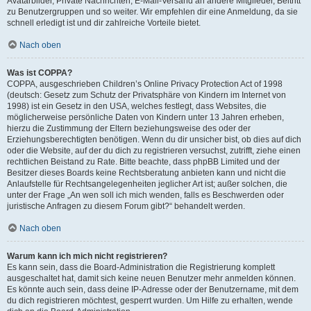
Avatarbilder, Private Nachrichten, E-Mail-Versand an andere Mitglieder, Beitritt
zu Benutzergruppen und so weiter. Wir empfehlen dir eine Anmeldung, da sie
schnell erledigt ist und dir zahlreiche Vorteile bietet.
Nach oben
Was ist COPPA?
COPPA, ausgeschrieben Children’s Online Privacy Protection Act of 1998
(deutsch: Gesetz zum Schutz der Privatsphäre von Kindern im Internet von
1998) ist ein Gesetz in den USA, welches festlegt, dass Websites, die
möglicherweise persönliche Daten von Kindern unter 13 Jahren erheben,
hierzu die Zustimmung der Eltern beziehungsweise des oder der
Erziehungsberechtigten benötigen. Wenn du dir unsicher bist, ob dies auf dich
oder die Website, auf der du dich zu registrieren versuchst, zutrifft, ziehe einen
rechtlichen Beistand zu Rate. Bitte beachte, dass phpBB Limited und der
Besitzer dieses Boards keine Rechtsberatung anbieten kann und nicht die
Anlaufstelle für Rechtsangelegenheiten jeglicher Art ist; außer solchen, die
unter der Frage „An wen soll ich mich wenden, falls es Beschwerden oder
juristische Anfragen zu diesem Forum gibt?“ behandelt werden.
Nach oben
Warum kann ich mich nicht registrieren?
Es kann sein, dass die Board-Administration die Registrierung komplett
ausgeschaltet hat, damit sich keine neuen Benutzer mehr anmelden können.
Es könnte auch sein, dass deine IP-Adresse oder der Benutzername, mit dem
du dich registrieren möchtest, gesperrt wurden. Um Hilfe zu erhalten, wende