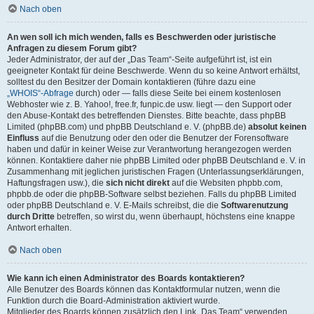
Nach oben
An wen soll ich mich wenden, falls es Beschwerden oder juristische
Anfragen zu diesem Forum gibt?
Jeder Administrator, der auf der „Das Team“-Seite aufgeführt ist, ist ein
geeigneter Kontakt für deine Beschwerde. Wenn du so keine Antwort erhältst,
solltest du den Besitzer der Domain kontaktieren (führe dazu eine
„WHOIS“-Abfrage
durch) oder — falls diese Seite bei einem kostenlosen
Webhoster wie z. B. Yahoo!, free.fr, funpic.de usw. liegt — den Support oder
den Abuse-Kontakt des betreffenden Dienstes. Bitte beachte, dass phpBB
Limited (phpBB.com) und phpBB Deutschland e. V. (phpBB.de)
absolut keinen
Einfluss
auf die Benutzung oder den oder die Benutzer der Forensoftware
haben und dafür in keiner Weise zur Verantwortung herangezogen werden
können. Kontaktiere daher nie phpBB Limited oder phpBB Deutschland e. V. in
Zusammenhang mit jeglichen juristischen Fragen (Unterlassungserklärungen,
Haftungsfragen usw.), die
sich nicht direkt
auf die Websiten phpbb.com,
phpbb.de oder die phpBB-Software selbst beziehen. Falls du phpBB Limited
oder phpBB Deutschland e. V. E-Mails schreibst, die die
Softwarenutzung
durch Dritte
betreffen, so wirst du, wenn überhaupt, höchstens eine knappe
Antwort erhalten.
Nach oben
Wie kann ich einen Administrator des Boards kontaktieren?
Alle Benutzer des Boards können das Kontaktformular nutzen, wenn die
Funktion durch die Board-Administration aktiviert wurde.
Mitglieder des Boards können zusätzlich den Link „Das Team“ verwenden.