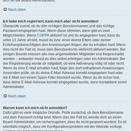
dich an die Board-Administration.
Nach oben
Ich habe mich registriert, kann mich aber nicht anmelden!
Überprüfe zuerst, ob du den richtigen Benutzernamen und das richtige
Passwort eingegeben hast. Wenn diese stimmen, dann gibt es zwei
Möglichkeiten. Wenn
COPPA
aktiviert ist und du angegeben hast, dass du
unter 13 Jahre alt bist, musst du bzw. einer deiner Eltern oder deiner
Erziehungsberechtigten den Anweisungen folgen, die du erhalten hast. Wenn
dies nicht der Fall ist, muss dein Benutzerkonto vielleicht aktiviert werden. Bei
einigen Boards müssen alle neu angemeldeten Mitglieder erst freigeschaltet
werden – entweder musst du dies selbst erledigen oder ein Administrator. Bei
der Registrierung wurde dir mitgeteilt, ob eine Aktivierung nötig ist oder nicht.
Wenn du eine E-Mail erhalten hast, folge den dort enthaltenen Anweisungen.
Ansonsten prüfe, ob du deine E-Mail-Adresse korrekt eingegeben hast oder
die E-Mail von einem Spam-Filter blockiert wurde. Wenn du dir sicher bist,
dass deine E-Mail-Adresse korrekt eingegeben wurde, dann kontaktiere einen
Administrator.
Nach oben
Warum kann ich mich nicht anmelden?
Dafür gibt es viele mögliche Gründe. Prüfe zunächst, ob dein Benutzername
und dein Passwort richtig sind. Wenn dies der Fall ist, wende dich an einen
Board-Administrator, um sicherzugehen, dass du nicht gesperrt wurdest. Es ist
ebenfalls möglich, dass ein Konfigurationsproblem mit der Website vorliegt,