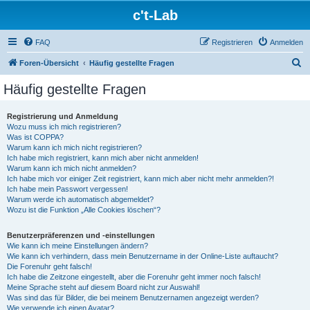
c't-Lab
FAQ
Registrieren
Anmelden
S
Foren-Übersicht
Häufig gestellte Fragen
u
Häufig gestellte Fragen
c
h
Registrierung und Anmeldung
Wozu muss ich mich registrieren?
e
Was ist COPPA?
Warum kann ich mich nicht registrieren?
Ich habe mich registriert, kann mich aber nicht anmelden!
Warum kann ich mich nicht anmelden?
Ich habe mich vor einiger Zeit registriert, kann mich aber nicht mehr anmelden?!
Ich habe mein Passwort vergessen!
Warum werde ich automatisch abgemeldet?
Wozu ist die Funktion „Alle Cookies löschen“?
Benutzerpräferenzen und -einstellungen
Wie kann ich meine Einstellungen ändern?
Wie kann ich verhindern, dass mein Benutzername in der Online-Liste auftaucht?
Die Forenuhr geht falsch!
Ich habe die Zeitzone eingestellt, aber die Forenuhr geht immer noch falsch!
Meine Sprache steht auf diesem Board nicht zur Auswahl!
Was sind das für Bilder, die bei meinem Benutzernamen angezeigt werden?
Wie verwende ich einen Avatar?