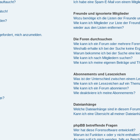
auftaucht?
Ich habe eine Spam-E-Mail von einem Mitgli
alsch!
Freunde und ignorierte Mitglieder
Wozu benötige ich die Listen der Freunde un
rden?
Wie kann ich Mitglieder zur Liste der Freund
wieder aus den Listen entfernen?
fgefordert, mich anzumelden.
Die Foren durchsuchen
Wie kann ich ein Forum oder mehrere For
Weshalb erhalte ich bei der Suche keine Er
Warum bekomme ich bei der Suche eine lee
Wie kann ich nach Mitgliedern suchen?
Wie kann ich meine eigenen Beiträge und T
Abonnements und Lesezeichen
Was ist der Unterschied zwischen einem L
Wie kann ich ein Lesezeichen auf ein Them
Wie kann ich ein Forum abonnieren?
Wie deaktiviere ich meine Abonnements?
gs?
Dateianhänge
Welche Dateianhänge sind in diesem Forum
Kann ich eine Übersicht all meiner Dateian
phpBB betreffende Fragen
Wer hat diese Forensoftware entwickelt?
Warum ist Funktion x oder y nicht enthalten
An wen soll ich mich wenden, falls es Besc