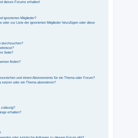
ed dieses Forums erhalten!
d ignorierten Mitglieder?
e oder zur Liste der ignorierten Mitglieder hinzufügen oder diese
en durchsuchen?
gebnisse?
re Seite?
hemen finden?
esezeichen und einem Abonnements für ein Thema oder Forum?
a setzen oder ein Thema abonnieren?
 zulässig?
hänge erhalten?
?
hwerden oder juristische Anfragen zu diesem Forum gibt?