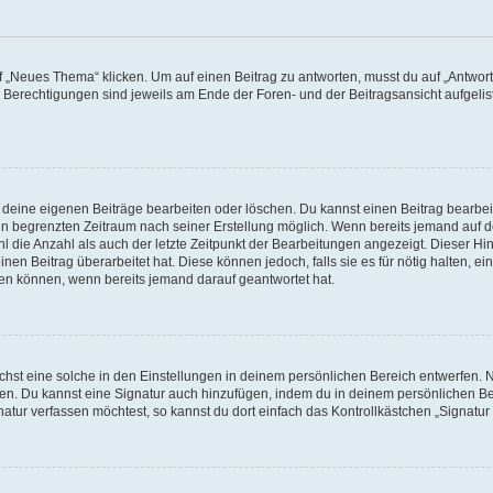
„Neues Thema“ klicken. Um auf einen Beitrag zu antworten, musst du auf „Antworte
e Berechtigungen sind jeweils am Ende der Foren- und der Beitragsansicht aufgeliste
r deine eigenen Beiträge bearbeiten oder löschen. Du kannst einen Beitrag bearbe
inen begrenzten Zeitraum nach seiner Erstellung möglich. Wenn bereits jemand auf de
 die Anzahl als auch der letzte Zeitpunkt der Bearbeitungen angezeigt. Dieser Hi
en Beitrag überarbeitet hat. Diese können jedoch, falls sie es für nötig halten, ei
hen können, wenn bereits jemand darauf geantwortet hat.
st eine solche in den Einstellungen in deinem persönlichen Bereich entwerfen. Na
eren. Du kannst eine Signatur auch hinzufügen, indem du in deinem persönlichen 
atur verfassen möchtest, so kannst du dort einfach das Kontrollkästchen „Signatu