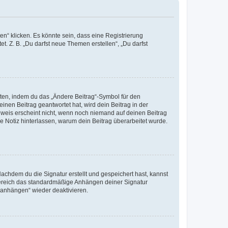
n“ klicken. Es könnte sein, dass eine Registrierung
t. Z. B. „Du darfst neue Themen erstellen“, „Du darfst
iten, indem du das „Ändere Beitrag“-Symbol für den
inen Beitrag geantwortet hat, wird dein Beitrag in der
nweis erscheint nicht, wenn noch niemand auf deinen Beitrag
ne Notiz hinterlassen, warum dein Beitrag überarbeitet wurde.
chdem du die Signatur erstellt und gespeichert hast, kannst
Bereich das standardmäßige Anhängen deiner Signatur
r anhängen“ wieder deaktivieren.