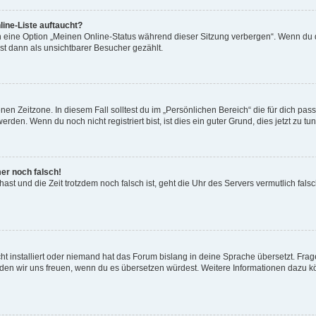
ine-Liste auftaucht?
n eine Option „Meinen Online-Status während dieser Sitzung verbergen“. Wenn du d
st dann als unsichtbarer Besucher gezählt.
en Zeitzone. In diesem Fall solltest du im „Persönlichen Bereich“ die für dich passe
den. Wenn du noch nicht registriert bist, ist dies ein guter Grund, dies jetzt zu tun
mer noch falsch!
t hast und die Zeit trotzdem noch falsch ist, geht die Uhr des Servers vermutlich fal
t installiert oder niemand hat das Forum bislang in deine Sprache übersetzt. Frag
, würden wir uns freuen, wenn du es übersetzen würdest. Weitere Informationen dazu