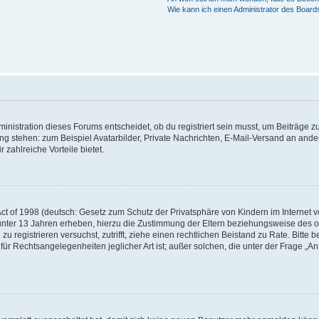
Wie kann ich einen Administrator des Board
istration dieses Forums entscheidet, ob du registriert sein musst, um Beiträge zu s
ung stehen: zum Beispiel Avatarbilder, Private Nachrichten, E-Mail-Versand an ander
 zahlreiche Vorteile bietet.
t of 1998 (deutsch: Gesetz zum Schutz der Privatsphäre von Kindern im Internet vo
unter 13 Jahren erheben, hierzu die Zustimmung der Eltern beziehungsweise des o
h zu registrieren versuchst, zutrifft, ziehe einen rechtlichen Beistand zu Rate. Bit
für Rechtsangelegenheiten jeglicher Art ist; außer solchen, die unter der Frage „
.