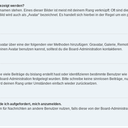
gezeigt werden?
amen stehen. Eines dieser Bilder ist meist mit deinem Rang verknüpft: Oft sind di
ld wird auch als „Avatar“ bezeichnet. Es handelt sich hierbei in der Regel um ein
 Avatar über eine der folgenden vier Methoden hinzufügen: Gravatar, Galerie, Rem
en Avatar benutzen kannst, solltest du die Board-Administration kontaktieren.
viele Beiträge du bislang erstellt hast oder identifizieren bestimmte Benutzer w
 Board-Administration festgelegt wurden. Bitte schreibe keine sinnlosen Beiträge
wird deinen Rang unter Umständen einfach wieder zurücksetzen.
rde ich aufgefordert, mich anzumelden.
ion für Nachrichten an andere Benutzer nutzen, falls diese von der Board-Administ