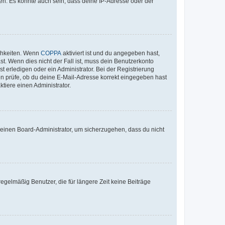
en. Es könnte auch sein, dass deine IP-Adresse oder der
ichkeiten. Wenn
COPPA
aktiviert ist und du angegeben hast,
st. Wenn dies nicht der Fall ist, muss dein Benutzerkonto
t erledigen oder ein Administrator. Bei der Registrierung
ten prüfe, ob du deine E-Mail-Adresse korrekt eingegeben hast
tiere einen Administrator.
n einen Board-Administrator, um sicherzugehen, dass du nicht
egelmäßig Benutzer, die für längere Zeit keine Beiträge