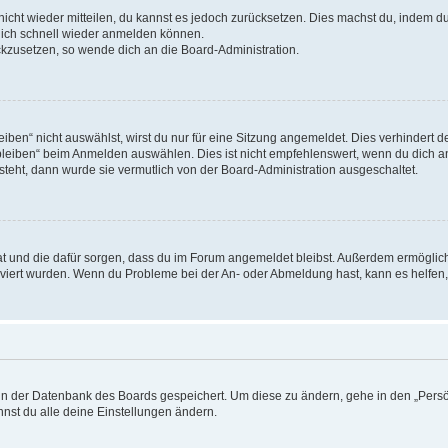
 nicht wieder mitteilen, du kannst es jedoch zurücksetzen. Dies machst du, indem 
 dich schnell wieder anmelden können.
ückzusetzen, so wende dich an die Board-Administration.
en“ nicht auswählst, wirst du nur für eine Sitzung angemeldet. Dies verhindert 
leiben“ beim Anmelden auswählen. Dies ist nicht empfehlenswert, wenn du dich an
 steht, dann wurde sie vermutlich von der Board-Administration ausgeschaltet.
 hat und die dafür sorgen, dass du im Forum angemeldet bleibst. Außerdem ermögli
tiviert wurden. Wenn du Probleme bei der An- oder Abmeldung hast, kann es helfen
n in der Datenbank des Boards gespeichert. Um diese zu ändern, gehe in den „Persö
nst du alle deine Einstellungen ändern.