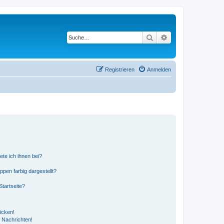
Suche
Erweiterte Suche
Registrieren
Anmelden
ete ich ihnen bei?
en farbig dargestellt?
tartseite?
icken!
 Nachrichten!