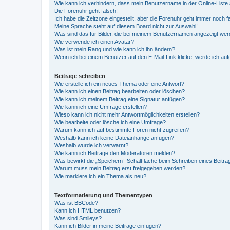
Wie kann ich verhindern, dass mein Benutzername in der Online-Liste 
Die Forenuhr geht falsch!
Ich habe die Zeitzone eingestellt, aber die Forenuhr geht immer noch f
Meine Sprache steht auf diesem Board nicht zur Auswahl!
Was sind das für Bilder, die bei meinem Benutzernamen angezeigt we
Wie verwende ich einen Avatar?
Was ist mein Rang und wie kann ich ihn ändern?
Wenn ich bei einem Benutzer auf den E-Mail-Link klicke, werde ich au
Beiträge schreiben
Wie erstelle ich ein neues Thema oder eine Antwort?
Wie kann ich einen Beitrag bearbeiten oder löschen?
Wie kann ich meinem Beitrag eine Signatur anfügen?
Wie kann ich eine Umfrage erstellen?
Wieso kann ich nicht mehr Antwortmöglichkeiten erstellen?
Wie bearbeite oder lösche ich eine Umfrage?
Warum kann ich auf bestimmte Foren nicht zugreifen?
Weshalb kann ich keine Dateianhänge anfügen?
Weshalb wurde ich verwarnt?
Wie kann ich Beiträge den Moderatoren melden?
Was bewirkt die „Speichern“-Schaltfläche beim Schreiben eines Beitra
Warum muss mein Beitrag erst freigegeben werden?
Wie markiere ich ein Thema als neu?
Textformatierung und Thementypen
Was ist BBCode?
Kann ich HTML benutzen?
Was sind Smileys?
Kann ich Bilder in meine Beiträge einfügen?