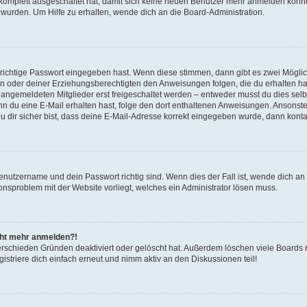
g komplett ausgeschaltet hat, damit sich keine neuen Benutzer mehr anmelden könn
 wurden. Um Hilfe zu erhalten, wende dich an die Board-Administration.
 richtige Passwort eingegeben hast. Wenn diese stimmen, dann gibt es zwei Mögl
tern oder deiner Erziehungsberechtigten den Anweisungen folgen, die du erhalten ha
u angemeldeten Mitglieder erst freigeschaltet werden – entweder musst du dies selbs
. Wenn du eine E-Mail erhalten hast, folge den dort enthaltenen Anweisungen. Ansons
 dir sicher bist, dass deine E-Mail-Adresse korrekt eingegeben wurde, dann kontak
Benutzername und dein Passwort richtig sind. Wenn dies der Fall ist, wende dich a
ionsproblem mit der Website vorliegt, welches ein Administrator lösen muss.
icht mehr anmelden?!
erschieden Gründen deaktiviert oder gelöscht hat. Außerdem löschen viele Boards r
triere dich einfach erneut und nimm aktiv an den Diskussionen teil!