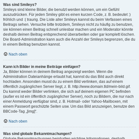
Was sind Smileys?
Smileys sind kleine Bilder, die benutzt werden können, um ein Gefühl
auszudrücken. Für jeden Smiley gibt es einen kurzen Code, z. B. bedeutet :)
fröhlich und :( traurig. Die Liste aller Smileys kannst du beim Verfassen eines
Beitrags sehen. Versuche bitte trotzdem, Smileys nicht zu häufig zu benutzen,
sie können einen Beitrag schnell unlesbar machen und ein Moderator könnte
deshalb deinen Beitrag entsprechend überarbeiten oder gar komplett löschen.
Die Board-Administration kann auch die Anzahl der Smileys begrenzen, die du
in einem Beitrag benutzen kannst.
Nach oben
Kann ich Bilder in meine Beiträge einfügen?
Ja, Bilder können in deinem Beitrag angezeigt werden. Wenn die
Administration Dateianhänge erlaubt hat, kannst du das Bild auch direkt
hochladen. Ansonsten musst du zu einem Bild verlinken, das auf einem
öffentlich zugänglichen Server liegt, z. B. http://www.domain.tld/mein-bild.gif.
Du kannst weder Bilder verlinken, die sich auf deinem eigenen PC befinden
(außer es ist ein öffentlich zugänglicher Server), noch zu Bildern, die nur nach
einer Anmeldung verfügbar sind, z. B. Hotmail- oder Yahoo-Mailboxen, mit
einem Passwort geschützte Seiten usw. Um das Bild anzuzeigen, benutze den
BBCode-Tag „[img]“.
Nach oben
Was sind globale Bekanntmachungen?
Globale Bekanntmachungen beinhalten wichtige Informationen, deshalb