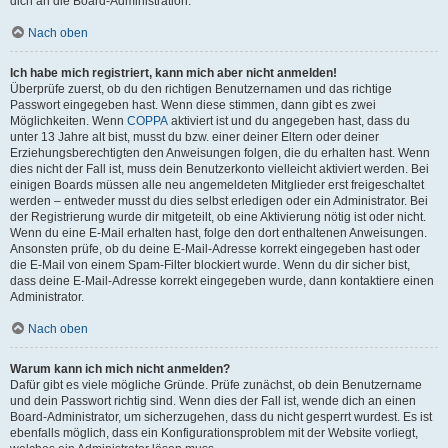
dich an die Board-Administration.
Nach oben
Ich habe mich registriert, kann mich aber nicht anmelden!
Überprüfe zuerst, ob du den richtigen Benutzernamen und das richtige
Passwort eingegeben hast. Wenn diese stimmen, dann gibt es zwei
Möglichkeiten. Wenn
COPPA
aktiviert ist und du angegeben hast, dass du
unter 13 Jahre alt bist, musst du bzw. einer deiner Eltern oder deiner
Erziehungsberechtigten den Anweisungen folgen, die du erhalten hast. Wenn
dies nicht der Fall ist, muss dein Benutzerkonto vielleicht aktiviert werden. Bei
einigen Boards müssen alle neu angemeldeten Mitglieder erst freigeschaltet
werden – entweder musst du dies selbst erledigen oder ein Administrator. Bei
der Registrierung wurde dir mitgeteilt, ob eine Aktivierung nötig ist oder nicht.
Wenn du eine E-Mail erhalten hast, folge den dort enthaltenen Anweisungen.
Ansonsten prüfe, ob du deine E-Mail-Adresse korrekt eingegeben hast oder
die E-Mail von einem Spam-Filter blockiert wurde. Wenn du dir sicher bist,
dass deine E-Mail-Adresse korrekt eingegeben wurde, dann kontaktiere einen
Administrator.
Nach oben
Warum kann ich mich nicht anmelden?
Dafür gibt es viele mögliche Gründe. Prüfe zunächst, ob dein Benutzername
und dein Passwort richtig sind. Wenn dies der Fall ist, wende dich an einen
Board-Administrator, um sicherzugehen, dass du nicht gesperrt wurdest. Es ist
ebenfalls möglich, dass ein Konfigurationsproblem mit der Website vorliegt,