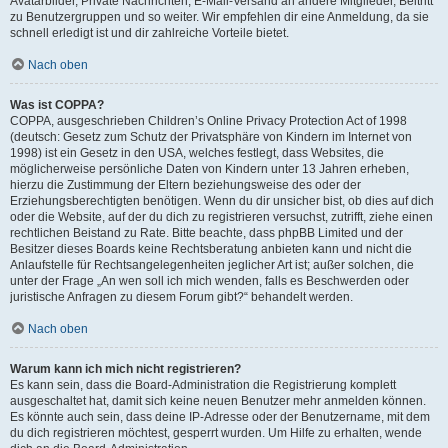
Avatarbilder, Private Nachrichten, E-Mail-Versand an andere Mitglieder, Beitritt
zu Benutzergruppen und so weiter. Wir empfehlen dir eine Anmeldung, da sie
schnell erledigt ist und dir zahlreiche Vorteile bietet.
Nach oben
Was ist COPPA?
COPPA, ausgeschrieben Children’s Online Privacy Protection Act of 1998
(deutsch: Gesetz zum Schutz der Privatsphäre von Kindern im Internet von
1998) ist ein Gesetz in den USA, welches festlegt, dass Websites, die
möglicherweise persönliche Daten von Kindern unter 13 Jahren erheben,
hierzu die Zustimmung der Eltern beziehungsweise des oder der
Erziehungsberechtigten benötigen. Wenn du dir unsicher bist, ob dies auf dich
oder die Website, auf der du dich zu registrieren versuchst, zutrifft, ziehe einen
rechtlichen Beistand zu Rate. Bitte beachte, dass phpBB Limited und der
Besitzer dieses Boards keine Rechtsberatung anbieten kann und nicht die
Anlaufstelle für Rechtsangelegenheiten jeglicher Art ist; außer solchen, die
unter der Frage „An wen soll ich mich wenden, falls es Beschwerden oder
juristische Anfragen zu diesem Forum gibt?“ behandelt werden.
Nach oben
Warum kann ich mich nicht registrieren?
Es kann sein, dass die Board-Administration die Registrierung komplett
ausgeschaltet hat, damit sich keine neuen Benutzer mehr anmelden können.
Es könnte auch sein, dass deine IP-Adresse oder der Benutzername, mit dem
du dich registrieren möchtest, gesperrt wurden. Um Hilfe zu erhalten, wende