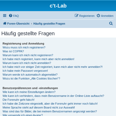
c't-Lab
FAQ
Registrieren
Anmelden
S
Foren-Übersicht
Häufig gestellte Fragen
u
Häufig gestellte Fragen
c
h
Registrierung und Anmeldung
Wozu muss ich mich registrieren?
e
Was ist COPPA?
Warum kann ich mich nicht registrieren?
Ich habe mich registriert, kann mich aber nicht anmelden!
Warum kann ich mich nicht anmelden?
Ich habe mich vor einiger Zeit registriert, kann mich aber nicht mehr anmelden?!
Ich habe mein Passwort vergessen!
Warum werde ich automatisch abgemeldet?
Wozu ist die Funktion „Alle Cookies löschen“?
Benutzerpräferenzen und -einstellungen
Wie kann ich meine Einstellungen ändern?
Wie kann ich verhindern, dass mein Benutzername in der Online-Liste auftaucht?
Die Forenuhr geht falsch!
Ich habe die Zeitzone eingestellt, aber die Forenuhr geht immer noch falsch!
Meine Sprache steht auf diesem Board nicht zur Auswahl!
Was sind das für Bilder, die bei meinem Benutzernamen angezeigt werden?
Wie verwende ich einen Avatar?