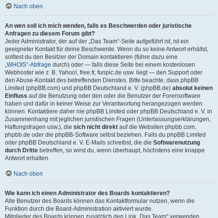
Nach oben
An wen soll ich mich wenden, falls es Beschwerden oder juristische
Anfragen zu diesem Forum gibt?
Jeder Administrator, der auf der „Das Team“-Seite aufgeführt ist, ist ein
geeigneter Kontakt für deine Beschwerde. Wenn du so keine Antwort erhältst,
solltest du den Besitzer der Domain kontaktieren (führe dazu eine
„WHOIS“-Abfrage
durch) oder — falls diese Seite bei einem kostenlosen
Webhoster wie z. B. Yahoo!, free.fr, funpic.de usw. liegt — den Support oder
den Abuse-Kontakt des betreffenden Dienstes. Bitte beachte, dass phpBB
Limited (phpBB.com) und phpBB Deutschland e. V. (phpBB.de)
absolut keinen
Einfluss
auf die Benutzung oder den oder die Benutzer der Forensoftware
haben und dafür in keiner Weise zur Verantwortung herangezogen werden
können. Kontaktiere daher nie phpBB Limited oder phpBB Deutschland e. V. in
Zusammenhang mit jeglichen juristischen Fragen (Unterlassungserklärungen,
Haftungsfragen usw.), die
sich nicht direkt
auf die Websiten phpbb.com,
phpbb.de oder die phpBB-Software selbst beziehen. Falls du phpBB Limited
oder phpBB Deutschland e. V. E-Mails schreibst, die die
Softwarenutzung
durch Dritte
betreffen, so wirst du, wenn überhaupt, höchstens eine knappe
Antwort erhalten.
Nach oben
Wie kann ich einen Administrator des Boards kontaktieren?
Alle Benutzer des Boards können das Kontaktformular nutzen, wenn die
Funktion durch die Board-Administration aktiviert wurde.
Mitglieder des Boards können zusätzlich den Link „Das Team“ verwenden.