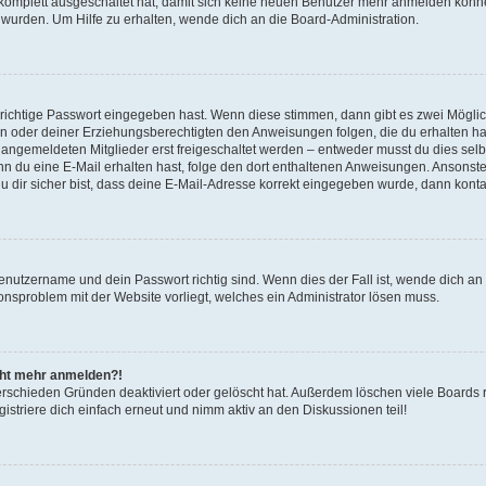
g komplett ausgeschaltet hat, damit sich keine neuen Benutzer mehr anmelden könn
 wurden. Um Hilfe zu erhalten, wende dich an die Board-Administration.
 richtige Passwort eingegeben hast. Wenn diese stimmen, dann gibt es zwei Mögl
tern oder deiner Erziehungsberechtigten den Anweisungen folgen, die du erhalten ha
u angemeldeten Mitglieder erst freigeschaltet werden – entweder musst du dies selbs
. Wenn du eine E-Mail erhalten hast, folge den dort enthaltenen Anweisungen. Ansons
 dir sicher bist, dass deine E-Mail-Adresse korrekt eingegeben wurde, dann kontak
Benutzername und dein Passwort richtig sind. Wenn dies der Fall ist, wende dich a
ionsproblem mit der Website vorliegt, welches ein Administrator lösen muss.
icht mehr anmelden?!
erschieden Gründen deaktiviert oder gelöscht hat. Außerdem löschen viele Boards r
triere dich einfach erneut und nimm aktiv an den Diskussionen teil!