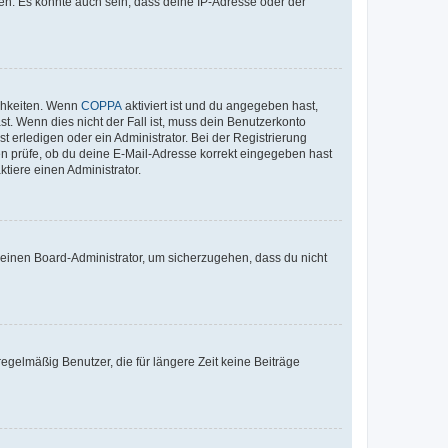
en. Es könnte auch sein, dass deine IP-Adresse oder der
ichkeiten. Wenn
COPPA
aktiviert ist und du angegeben hast,
st. Wenn dies nicht der Fall ist, muss dein Benutzerkonto
t erledigen oder ein Administrator. Bei der Registrierung
ten prüfe, ob du deine E-Mail-Adresse korrekt eingegeben hast
tiere einen Administrator.
n einen Board-Administrator, um sicherzugehen, dass du nicht
egelmäßig Benutzer, die für längere Zeit keine Beiträge