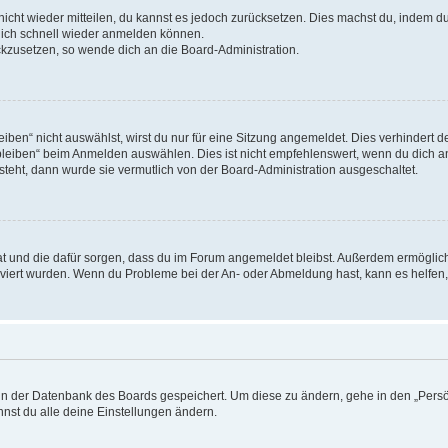
 nicht wieder mitteilen, du kannst es jedoch zurücksetzen. Dies machst du, indem 
 dich schnell wieder anmelden können.
ückzusetzen, so wende dich an die Board-Administration.
en“ nicht auswählst, wirst du nur für eine Sitzung angemeldet. Dies verhindert 
leiben“ beim Anmelden auswählen. Dies ist nicht empfehlenswert, wenn du dich an
 steht, dann wurde sie vermutlich von der Board-Administration ausgeschaltet.
 hat und die dafür sorgen, dass du im Forum angemeldet bleibst. Außerdem ermögli
tiviert wurden. Wenn du Probleme bei der An- oder Abmeldung hast, kann es helfen
n in der Datenbank des Boards gespeichert. Um diese zu ändern, gehe in den „Persö
nst du alle deine Einstellungen ändern.