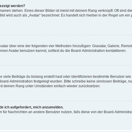
gezeigt werden?
amen stehen. Eines dieser Bilder ist meist mit deinem Rang verknüpft: Oft sind di
ld wird auch als „Avatar“ bezeichnet. Es handelt sich hierbei in der Regel um ein
 Avatar über eine der folgenden vier Methoden hinzufügen: Gravatar, Galerie, Rem
en Avatar benutzen kannst, solltest du die Board-Administration kontaktieren.
viele Beiträge du bislang erstellt hast oder identifizieren bestimmte Benutzer w
 Board-Administration festgelegt wurden. Bitte schreibe keine sinnlosen Beiträge
wird deinen Rang unter Umständen einfach wieder zurücksetzen.
rde ich aufgefordert, mich anzumelden.
ion für Nachrichten an andere Benutzer nutzen, falls diese von der Board-Administ