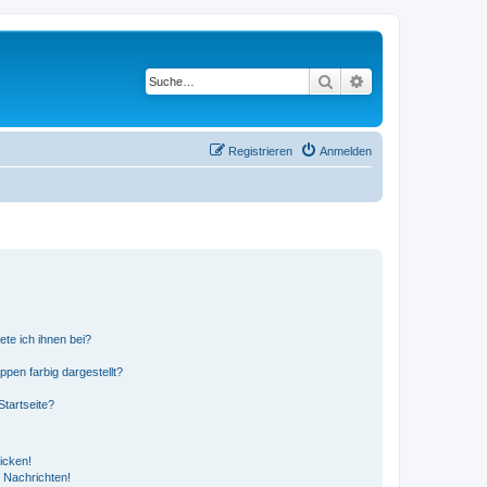
Suche
Erweiterte Suche
Registrieren
Anmelden
ete ich ihnen bei?
en farbig dargestellt?
tartseite?
icken!
 Nachrichten!