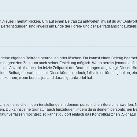
„Neues Thema“ klicken. Um auf einen Beitrag zu antworten, musst du auf „Antworte
e Berechtigungen sind jeweils am Ende der Foren- und der Beitragsansicht aufgeliste
r deine eigenen Beiträge bearbeiten oder löschen. Du kannst einen Beitrag bearbe
inen begrenzten Zeitraum nach seiner Erstellung möglich. Wenn bereits jemand auf de
 die Anzahl als auch der letzte Zeitpunkt der Bearbeitungen angezeigt. Dieser Hi
en Beitrag überarbeitet hat. Diese können jedoch, falls sie es für nötig halten, ei
hen können, wenn bereits jemand darauf geantwortet hat.
st eine solche in den Einstellungen in deinem persönlichen Bereich entwerfen. Na
eren. Du kannst eine Signatur auch hinzufügen, indem du in deinem persönlichen 
atur verfassen möchtest, so kannst du dort einfach das Kontrollkästchen „Signatu