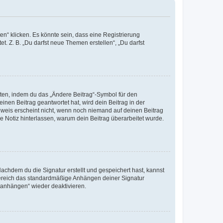
n“ klicken. Es könnte sein, dass eine Registrierung
t. Z. B. „Du darfst neue Themen erstellen“, „Du darfst
iten, indem du das „Ändere Beitrag“-Symbol für den
inen Beitrag geantwortet hat, wird dein Beitrag in der
nweis erscheint nicht, wenn noch niemand auf deinen Beitrag
ne Notiz hinterlassen, warum dein Beitrag überarbeitet wurde.
chdem du die Signatur erstellt und gespeichert hast, kannst
Bereich das standardmäßige Anhängen deiner Signatur
r anhängen“ wieder deaktivieren.