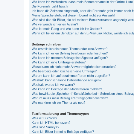
Wie kann ich verhindern, dass mein Benutzername in der Online-Liste 
Die Forenuhr geht falsch!
Ich habe die Zeitzone eingestellt, aber die Forenuhr geht immer noch f
Meine Sprache steht auf diesem Board nicht zur Auswahl!
Was sind das für Bilder, die bei meinem Benutzernamen angezeigt we
Wie verwende ich einen Avatar?
Was ist mein Rang und wie kann ich ihn ändern?
Wenn ich bei einem Benutzer auf den E-Mail-Link klicke, werde ich au
Beiträge schreiben
Wie erstelle ich ein neues Thema oder eine Antwort?
Wie kann ich einen Beitrag bearbeiten oder löschen?
Wie kann ich meinem Beitrag eine Signatur anfügen?
Wie kann ich eine Umfrage erstellen?
Wieso kann ich nicht mehr Antwortmöglichkeiten erstellen?
Wie bearbeite oder lösche ich eine Umfrage?
Warum kann ich auf bestimmte Foren nicht zugreifen?
Weshalb kann ich keine Dateianhänge anfügen?
Weshalb wurde ich verwarnt?
Wie kann ich Beiträge den Moderatoren melden?
Was bewirkt die „Speichern“-Schaltfläche beim Schreiben eines Beitra
Warum muss mein Beitrag erst freigegeben werden?
Wie markiere ich ein Thema als neu?
Textformatierung und Thementypen
Was ist BBCode?
Kann ich HTML benutzen?
Was sind Smileys?
Kann ich Bilder in meine Beiträge einfügen?