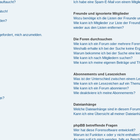
auftaucht?
Ich habe eine Spam-E-Mail von einem Mitgli
alsch!
Freunde und ignorierte Mitglieder
Wozu benötige ich die Listen der Freunde un
rden?
Wie kann ich Mitglieder zur Liste der Freund
wieder aus den Listen entfernen?
fgefordert, mich anzumelden.
Die Foren durchsuchen
Wie kann ich ein Forum oder mehrere For
Weshalb erhalte ich bei der Suche keine Er
Warum bekomme ich bei der Suche eine lee
Wie kann ich nach Mitgliedern suchen?
Wie kann ich meine eigenen Beiträge und T
Abonnements und Lesezeichen
Was ist der Unterschied zwischen einem L
Wie kann ich ein Lesezeichen auf ein Them
Wie kann ich ein Forum abonnieren?
Wie deaktiviere ich meine Abonnements?
gs?
Dateianhänge
Welche Dateianhänge sind in diesem Forum
Kann ich eine Übersicht all meiner Dateian
phpBB betreffende Fragen
Wer hat diese Forensoftware entwickelt?
Warum ist Funktion x oder y nicht enthalten
An wen soll ich mich wenden, falls es Besc