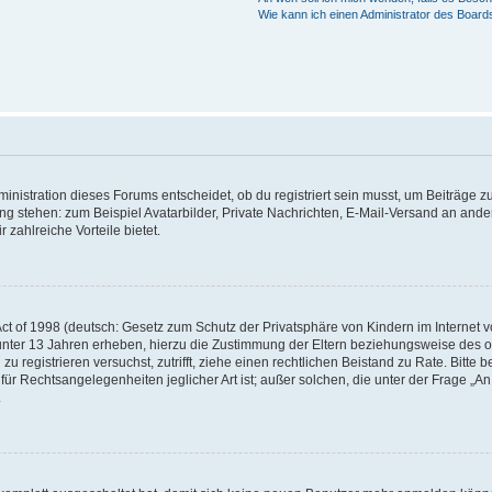
Wie kann ich einen Administrator des Board
istration dieses Forums entscheidet, ob du registriert sein musst, um Beiträge zu s
ung stehen: zum Beispiel Avatarbilder, Private Nachrichten, E-Mail-Versand an ander
 zahlreiche Vorteile bietet.
t of 1998 (deutsch: Gesetz zum Schutz der Privatsphäre von Kindern im Internet vo
unter 13 Jahren erheben, hierzu die Zustimmung der Eltern beziehungsweise des o
h zu registrieren versuchst, zutrifft, ziehe einen rechtlichen Beistand zu Rate. Bit
für Rechtsangelegenheiten jeglicher Art ist; außer solchen, die unter der Frage „
.