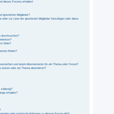
ed dieses Forums erhalten!
d ignorierten Mitglieder?
e oder zur Liste der ignorierten Mitglieder hinzufügen oder diese
en durchsuchen?
gebnisse?
re Seite?
hemen finden?
esezeichen und einem Abonnements für ein Thema oder Forum?
a setzen oder ein Thema abonnieren?
 zulässig?
hänge erhalten?
?
hwerden oder juristische Anfragen zu diesem Forum gibt?