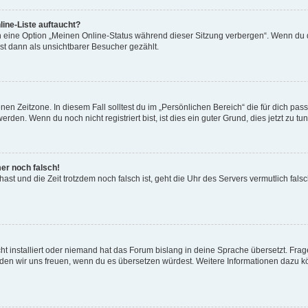
ine-Liste auftaucht?
n eine Option „Meinen Online-Status während dieser Sitzung verbergen“. Wenn du d
st dann als unsichtbarer Besucher gezählt.
en Zeitzone. In diesem Fall solltest du im „Persönlichen Bereich“ die für dich passe
den. Wenn du noch nicht registriert bist, ist dies ein guter Grund, dies jetzt zu tun
mer noch falsch!
t hast und die Zeit trotzdem noch falsch ist, geht die Uhr des Servers vermutlich fal
t installiert oder niemand hat das Forum bislang in deine Sprache übersetzt. Frag
, würden wir uns freuen, wenn du es übersetzen würdest. Weitere Informationen dazu