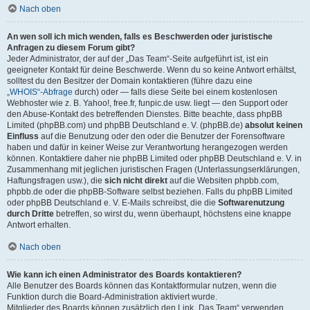
Nach oben
An wen soll ich mich wenden, falls es Beschwerden oder juristische
Anfragen zu diesem Forum gibt?
Jeder Administrator, der auf der „Das Team“-Seite aufgeführt ist, ist ein
geeigneter Kontakt für deine Beschwerde. Wenn du so keine Antwort erhältst,
solltest du den Besitzer der Domain kontaktieren (führe dazu eine
„WHOIS“-Abfrage
durch) oder — falls diese Seite bei einem kostenlosen
Webhoster wie z. B. Yahoo!, free.fr, funpic.de usw. liegt — den Support oder
den Abuse-Kontakt des betreffenden Dienstes. Bitte beachte, dass phpBB
Limited (phpBB.com) und phpBB Deutschland e. V. (phpBB.de)
absolut keinen
Einfluss
auf die Benutzung oder den oder die Benutzer der Forensoftware
haben und dafür in keiner Weise zur Verantwortung herangezogen werden
können. Kontaktiere daher nie phpBB Limited oder phpBB Deutschland e. V. in
Zusammenhang mit jeglichen juristischen Fragen (Unterlassungserklärungen,
Haftungsfragen usw.), die
sich nicht direkt
auf die Websiten phpbb.com,
phpbb.de oder die phpBB-Software selbst beziehen. Falls du phpBB Limited
oder phpBB Deutschland e. V. E-Mails schreibst, die die
Softwarenutzung
durch Dritte
betreffen, so wirst du, wenn überhaupt, höchstens eine knappe
Antwort erhalten.
Nach oben
Wie kann ich einen Administrator des Boards kontaktieren?
Alle Benutzer des Boards können das Kontaktformular nutzen, wenn die
Funktion durch die Board-Administration aktiviert wurde.
Mitglieder des Boards können zusätzlich den Link „Das Team“ verwenden.