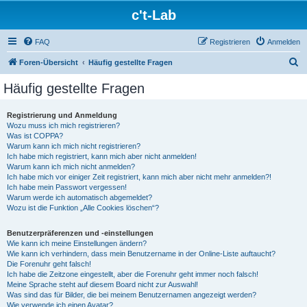
c't-Lab
FAQ
Registrieren
Anmelden
S
Foren-Übersicht
Häufig gestellte Fragen
u
Häufig gestellte Fragen
c
h
Registrierung und Anmeldung
Wozu muss ich mich registrieren?
e
Was ist COPPA?
Warum kann ich mich nicht registrieren?
Ich habe mich registriert, kann mich aber nicht anmelden!
Warum kann ich mich nicht anmelden?
Ich habe mich vor einiger Zeit registriert, kann mich aber nicht mehr anmelden?!
Ich habe mein Passwort vergessen!
Warum werde ich automatisch abgemeldet?
Wozu ist die Funktion „Alle Cookies löschen“?
Benutzerpräferenzen und -einstellungen
Wie kann ich meine Einstellungen ändern?
Wie kann ich verhindern, dass mein Benutzername in der Online-Liste auftaucht?
Die Forenuhr geht falsch!
Ich habe die Zeitzone eingestellt, aber die Forenuhr geht immer noch falsch!
Meine Sprache steht auf diesem Board nicht zur Auswahl!
Was sind das für Bilder, die bei meinem Benutzernamen angezeigt werden?
Wie verwende ich einen Avatar?