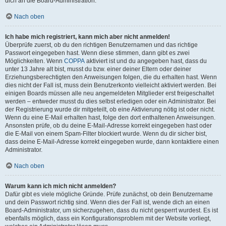
dich an die Board-Administration.
Nach oben
Ich habe mich registriert, kann mich aber nicht anmelden!
Überprüfe zuerst, ob du den richtigen Benutzernamen und das richtige
Passwort eingegeben hast. Wenn diese stimmen, dann gibt es zwei
Möglichkeiten. Wenn
COPPA
aktiviert ist und du angegeben hast, dass du
unter 13 Jahre alt bist, musst du bzw. einer deiner Eltern oder deiner
Erziehungsberechtigten den Anweisungen folgen, die du erhalten hast. Wenn
dies nicht der Fall ist, muss dein Benutzerkonto vielleicht aktiviert werden. Bei
einigen Boards müssen alle neu angemeldeten Mitglieder erst freigeschaltet
werden – entweder musst du dies selbst erledigen oder ein Administrator. Bei
der Registrierung wurde dir mitgeteilt, ob eine Aktivierung nötig ist oder nicht.
Wenn du eine E-Mail erhalten hast, folge den dort enthaltenen Anweisungen.
Ansonsten prüfe, ob du deine E-Mail-Adresse korrekt eingegeben hast oder
die E-Mail von einem Spam-Filter blockiert wurde. Wenn du dir sicher bist,
dass deine E-Mail-Adresse korrekt eingegeben wurde, dann kontaktiere einen
Administrator.
Nach oben
Warum kann ich mich nicht anmelden?
Dafür gibt es viele mögliche Gründe. Prüfe zunächst, ob dein Benutzername
und dein Passwort richtig sind. Wenn dies der Fall ist, wende dich an einen
Board-Administrator, um sicherzugehen, dass du nicht gesperrt wurdest. Es ist
ebenfalls möglich, dass ein Konfigurationsproblem mit der Website vorliegt,