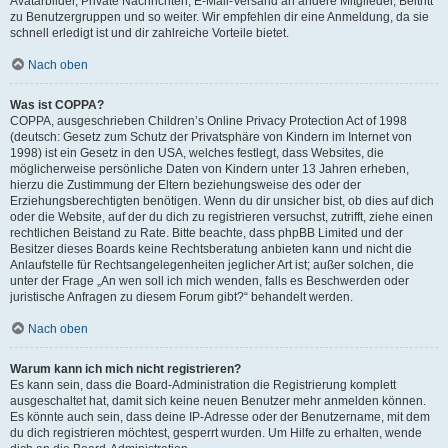
Avatarbilder, Private Nachrichten, E-Mail-Versand an andere Mitglieder, Beitritt
zu Benutzergruppen und so weiter. Wir empfehlen dir eine Anmeldung, da sie
schnell erledigt ist und dir zahlreiche Vorteile bietet.
Nach oben
Was ist COPPA?
COPPA, ausgeschrieben Children’s Online Privacy Protection Act of 1998
(deutsch: Gesetz zum Schutz der Privatsphäre von Kindern im Internet von
1998) ist ein Gesetz in den USA, welches festlegt, dass Websites, die
möglicherweise persönliche Daten von Kindern unter 13 Jahren erheben,
hierzu die Zustimmung der Eltern beziehungsweise des oder der
Erziehungsberechtigten benötigen. Wenn du dir unsicher bist, ob dies auf dich
oder die Website, auf der du dich zu registrieren versuchst, zutrifft, ziehe einen
rechtlichen Beistand zu Rate. Bitte beachte, dass phpBB Limited und der
Besitzer dieses Boards keine Rechtsberatung anbieten kann und nicht die
Anlaufstelle für Rechtsangelegenheiten jeglicher Art ist; außer solchen, die
unter der Frage „An wen soll ich mich wenden, falls es Beschwerden oder
juristische Anfragen zu diesem Forum gibt?“ behandelt werden.
Nach oben
Warum kann ich mich nicht registrieren?
Es kann sein, dass die Board-Administration die Registrierung komplett
ausgeschaltet hat, damit sich keine neuen Benutzer mehr anmelden können.
Es könnte auch sein, dass deine IP-Adresse oder der Benutzername, mit dem
du dich registrieren möchtest, gesperrt wurden. Um Hilfe zu erhalten, wende