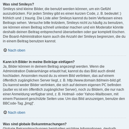
Was sind Smileys?
Smileys sind kleine Bilder, die benutzt werden können, um ein Gefühl
auszudrücken. Für jeden Smiley gibt es einen kurzen Code, z. B. bedeutet :)
fröhlich und :( traurig. Die Liste aller Smileys kannst du beim Verfassen eines
Beitrags sehen. Versuche bitte trotzdem, Smileys nicht zu häufig zu benutzen,
sie können einen Beitrag schnell unlesbar machen und ein Moderator könnte
deshalb deinen Beitrag entsprechend überarbeiten oder gar komplett löschen.
Die Board-Administration kann auch die Anzahl der Smileys begrenzen, die du
in einem Beitrag benutzen kannst.
Nach oben
Kann ich Bilder in meine Beiträge einfügen?
Ja, Bilder können in deinem Beitrag angezeigt werden. Wenn die
Administration Dateianhänge erlaubt hat, kannst du das Bild auch direkt
hochladen. Ansonsten musst du zu einem Bild verlinken, das auf einem
öffentlich zugänglichen Server liegt, z. B. http://www.domain.tld/mein-bild.gif.
Du kannst weder Bilder verlinken, die sich auf deinem eigenen PC befinden
(außer es ist ein öffentlich zugänglicher Server), noch zu Bildern, die nur nach
einer Anmeldung verfügbar sind, z. B. Hotmail- oder Yahoo-Mailboxen, mit
einem Passwort geschützte Seiten usw. Um das Bild anzuzeigen, benutze den
BBCode-Tag „[img]“.
Nach oben
Was sind globale Bekanntmachungen?
Globale Bekanntmachungen beinhalten wichtige Informationen, deshalb