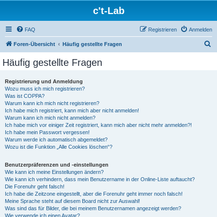
c't-Lab
FAQ
Registrieren
Anmelden
S
Foren-Übersicht
Häufig gestellte Fragen
u
Häufig gestellte Fragen
c
h
Registrierung und Anmeldung
Wozu muss ich mich registrieren?
e
Was ist COPPA?
Warum kann ich mich nicht registrieren?
Ich habe mich registriert, kann mich aber nicht anmelden!
Warum kann ich mich nicht anmelden?
Ich habe mich vor einiger Zeit registriert, kann mich aber nicht mehr anmelden?!
Ich habe mein Passwort vergessen!
Warum werde ich automatisch abgemeldet?
Wozu ist die Funktion „Alle Cookies löschen“?
Benutzerpräferenzen und -einstellungen
Wie kann ich meine Einstellungen ändern?
Wie kann ich verhindern, dass mein Benutzername in der Online-Liste auftaucht?
Die Forenuhr geht falsch!
Ich habe die Zeitzone eingestellt, aber die Forenuhr geht immer noch falsch!
Meine Sprache steht auf diesem Board nicht zur Auswahl!
Was sind das für Bilder, die bei meinem Benutzernamen angezeigt werden?
Wie verwende ich einen Avatar?