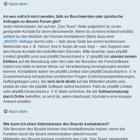
Nach oben
An wen soll ich mich wenden, falls es Beschwerden oder juristische
Anfragen zu diesem Forum gibt?
Jeder Administrator, der auf der „Das Team“-Seite aufgeführt ist, ist ein
geeigneter Kontakt für deine Beschwerde. Wenn du so keine Antwort erhältst,
solltest du den Besitzer der Domain kontaktieren (führe dazu eine
„WHOIS“-Abfrage
durch) oder — falls diese Seite bei einem kostenlosen
Webhoster wie z. B. Yahoo!, free.fr, funpic.de usw. liegt — den Support oder
den Abuse-Kontakt des betreffenden Dienstes. Bitte beachte, dass phpBB
Limited (phpBB.com) und phpBB Deutschland e. V. (phpBB.de)
absolut keinen
Einfluss
auf die Benutzung oder den oder die Benutzer der Forensoftware
haben und dafür in keiner Weise zur Verantwortung herangezogen werden
können. Kontaktiere daher nie phpBB Limited oder phpBB Deutschland e. V. in
Zusammenhang mit jeglichen juristischen Fragen (Unterlassungserklärungen,
Haftungsfragen usw.), die
sich nicht direkt
auf die Websiten phpbb.com,
phpbb.de oder die phpBB-Software selbst beziehen. Falls du phpBB Limited
oder phpBB Deutschland e. V. E-Mails schreibst, die die
Softwarenutzung
durch Dritte
betreffen, so wirst du, wenn überhaupt, höchstens eine knappe
Antwort erhalten.
Nach oben
Wie kann ich einen Administrator des Boards kontaktieren?
Alle Benutzer des Boards können das Kontaktformular nutzen, wenn die
Funktion durch die Board-Administration aktiviert wurde.
Mitglieder des Boards können zusätzlich den Link „Das Team“ verwenden.