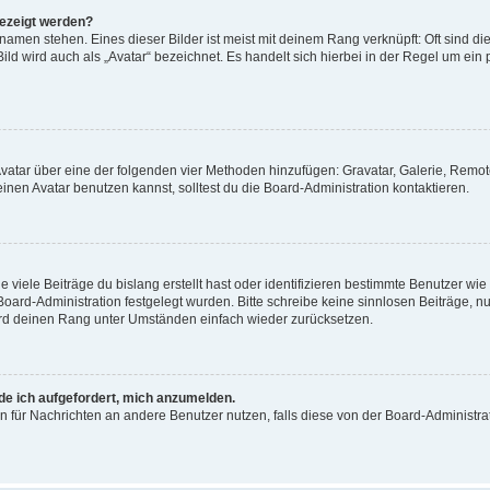
gezeigt werden?
amen stehen. Eines dieser Bilder ist meist mit deinem Rang verknüpft: Oft sind di
ld wird auch als „Avatar“ bezeichnet. Es handelt sich hierbei in der Regel um ein
 Avatar über eine der folgenden vier Methoden hinzufügen: Gravatar, Galerie, Rem
en Avatar benutzen kannst, solltest du die Board-Administration kontaktieren.
viele Beiträge du bislang erstellt hast oder identifizieren bestimmte Benutzer w
 Board-Administration festgelegt wurden. Bitte schreibe keine sinnlosen Beiträge
wird deinen Rang unter Umständen einfach wieder zurücksetzen.
rde ich aufgefordert, mich anzumelden.
ion für Nachrichten an andere Benutzer nutzen, falls diese von der Board-Administ