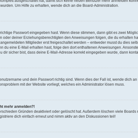
g komplett ausgeschaltet hat, damit sich keine neuen Benutzer mehr anmelden könn
 wurden. Um Hilfe zu erhalten, wende dich an die Board-Administration.
 richtige Passwort eingegeben hast. Wenn diese stimmen, dann gibt es zwei Mögl
tern oder deiner Erziehungsberechtigten den Anweisungen folgen, die du erhalten ha
u angemeldeten Mitglieder erst freigeschaltet werden – entweder musst du dies selbs
. Wenn du eine E-Mail erhalten hast, folge den dort enthaltenen Anweisungen. Ansons
 dir sicher bist, dass deine E-Mail-Adresse korrekt eingegeben wurde, dann kontak
Benutzername und dein Passwort richtig sind. Wenn dies der Fall ist, wende dich a
ionsproblem mit der Website vorliegt, welches ein Administrator lösen muss.
icht mehr anmelden?!
erschieden Gründen deaktiviert oder gelöscht hat. Außerdem löschen viele Boards r
triere dich einfach erneut und nimm aktiv an den Diskussionen teil!