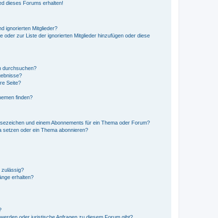
ed dieses Forums erhalten!
d ignorierten Mitglieder?
e oder zur Liste der ignorierten Mitglieder hinzufügen oder diese
en durchsuchen?
gebnisse?
re Seite?
hemen finden?
esezeichen und einem Abonnements für ein Thema oder Forum?
a setzen oder ein Thema abonnieren?
 zulässig?
hänge erhalten?
?
hwerden oder juristische Anfragen zu diesem Forum gibt?