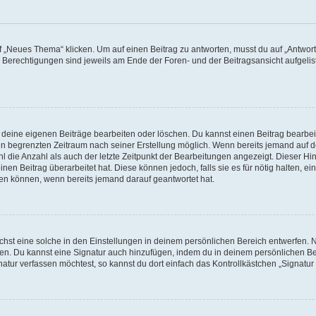
„Neues Thema“ klicken. Um auf einen Beitrag zu antworten, musst du auf „Antworte
e Berechtigungen sind jeweils am Ende der Foren- und der Beitragsansicht aufgeliste
r deine eigenen Beiträge bearbeiten oder löschen. Du kannst einen Beitrag bearbe
inen begrenzten Zeitraum nach seiner Erstellung möglich. Wenn bereits jemand auf de
 die Anzahl als auch der letzte Zeitpunkt der Bearbeitungen angezeigt. Dieser Hi
en Beitrag überarbeitet hat. Diese können jedoch, falls sie es für nötig halten, ei
hen können, wenn bereits jemand darauf geantwortet hat.
st eine solche in den Einstellungen in deinem persönlichen Bereich entwerfen. Na
eren. Du kannst eine Signatur auch hinzufügen, indem du in deinem persönlichen 
atur verfassen möchtest, so kannst du dort einfach das Kontrollkästchen „Signatu