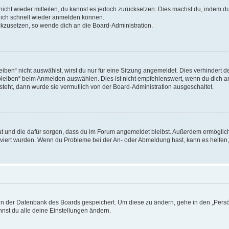
 nicht wieder mitteilen, du kannst es jedoch zurücksetzen. Dies machst du, indem 
 dich schnell wieder anmelden können.
ückzusetzen, so wende dich an die Board-Administration.
en“ nicht auswählst, wirst du nur für eine Sitzung angemeldet. Dies verhindert 
leiben“ beim Anmelden auswählen. Dies ist nicht empfehlenswert, wenn du dich an
 steht, dann wurde sie vermutlich von der Board-Administration ausgeschaltet.
 hat und die dafür sorgen, dass du im Forum angemeldet bleibst. Außerdem ermögli
tiviert wurden. Wenn du Probleme bei der An- oder Abmeldung hast, kann es helfen
n in der Datenbank des Boards gespeichert. Um diese zu ändern, gehe in den „Persö
nst du alle deine Einstellungen ändern.