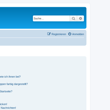
Suche
Erweiterte Suche
Registrieren
Anmelden
ete ich ihnen bei?
en farbig dargestellt?
tartseite?
icken!
 Nachrichten!