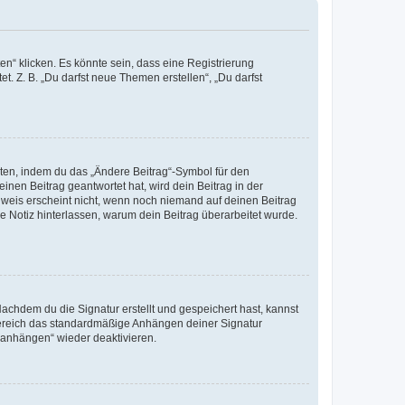
n“ klicken. Es könnte sein, dass eine Registrierung
t. Z. B. „Du darfst neue Themen erstellen“, „Du darfst
iten, indem du das „Ändere Beitrag“-Symbol für den
inen Beitrag geantwortet hat, wird dein Beitrag in der
nweis erscheint nicht, wenn noch niemand auf deinen Beitrag
ne Notiz hinterlassen, warum dein Beitrag überarbeitet wurde.
chdem du die Signatur erstellt und gespeichert hast, kannst
Bereich das standardmäßige Anhängen deiner Signatur
r anhängen“ wieder deaktivieren.