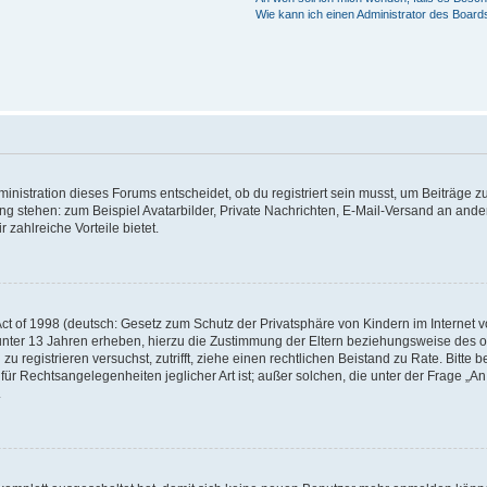
Wie kann ich einen Administrator des Board
istration dieses Forums entscheidet, ob du registriert sein musst, um Beiträge zu s
ung stehen: zum Beispiel Avatarbilder, Private Nachrichten, E-Mail-Versand an ander
 zahlreiche Vorteile bietet.
t of 1998 (deutsch: Gesetz zum Schutz der Privatsphäre von Kindern im Internet vo
unter 13 Jahren erheben, hierzu die Zustimmung der Eltern beziehungsweise des o
h zu registrieren versuchst, zutrifft, ziehe einen rechtlichen Beistand zu Rate. Bit
für Rechtsangelegenheiten jeglicher Art ist; außer solchen, die unter der Frage „
.