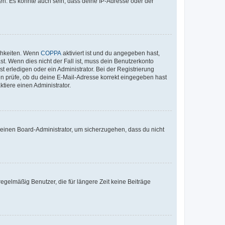
en. Es könnte auch sein, dass deine IP-Adresse oder der
ichkeiten. Wenn
COPPA
aktiviert ist und du angegeben hast,
st. Wenn dies nicht der Fall ist, muss dein Benutzerkonto
t erledigen oder ein Administrator. Bei der Registrierung
ten prüfe, ob du deine E-Mail-Adresse korrekt eingegeben hast
tiere einen Administrator.
n einen Board-Administrator, um sicherzugehen, dass du nicht
egelmäßig Benutzer, die für längere Zeit keine Beiträge