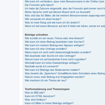
Wie kann ich verhindern, dass mein Benutzername in der Online-Liste 
Die Forenuhr geht falsch!
Ich habe die Zeitzone eingestellt, aber die Forenuhr geht immer noch f
Meine Sprache steht auf diesem Board nicht zur Auswahl!
Was sind das für Bilder, die bei meinem Benutzernamen angezeigt we
Wie verwende ich einen Avatar?
Was ist mein Rang und wie kann ich ihn ändern?
Wenn ich bei einem Benutzer auf den E-Mail-Link klicke, werde ich au
Beiträge schreiben
Wie erstelle ich ein neues Thema oder eine Antwort?
Wie kann ich einen Beitrag bearbeiten oder löschen?
Wie kann ich meinem Beitrag eine Signatur anfügen?
Wie kann ich eine Umfrage erstellen?
Wieso kann ich nicht mehr Antwortmöglichkeiten erstellen?
Wie bearbeite oder lösche ich eine Umfrage?
Warum kann ich auf bestimmte Foren nicht zugreifen?
Weshalb kann ich keine Dateianhänge anfügen?
Weshalb wurde ich verwarnt?
Wie kann ich Beiträge den Moderatoren melden?
Was bewirkt die „Speichern“-Schaltfläche beim Schreiben eines Beitra
Warum muss mein Beitrag erst freigegeben werden?
Wie markiere ich ein Thema als neu?
Textformatierung und Thementypen
Was ist BBCode?
Kann ich HTML benutzen?
Was sind Smileys?
Kann ich Bilder in meine Beiträge einfügen?