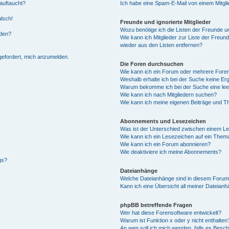
auftaucht?
Ich habe eine Spam-E-Mail von einem Mitgli
alsch!
Freunde und ignorierte Mitglieder
Wozu benötige ich die Listen der Freunde un
rden?
Wie kann ich Mitglieder zur Liste der Freund
wieder aus den Listen entfernen?
fgefordert, mich anzumelden.
Die Foren durchsuchen
Wie kann ich ein Forum oder mehrere For
Weshalb erhalte ich bei der Suche keine Er
Warum bekomme ich bei der Suche eine lee
Wie kann ich nach Mitgliedern suchen?
Wie kann ich meine eigenen Beiträge und T
Abonnements und Lesezeichen
Was ist der Unterschied zwischen einem L
Wie kann ich ein Lesezeichen auf ein Them
Wie kann ich ein Forum abonnieren?
Wie deaktiviere ich meine Abonnements?
gs?
Dateianhänge
Welche Dateianhänge sind in diesem Forum
Kann ich eine Übersicht all meiner Dateian
phpBB betreffende Fragen
Wer hat diese Forensoftware entwickelt?
Warum ist Funktion x oder y nicht enthalten
An wen soll ich mich wenden, falls es Besc