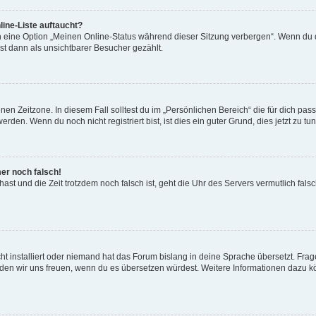
ine-Liste auftaucht?
n eine Option „Meinen Online-Status während dieser Sitzung verbergen“. Wenn du d
st dann als unsichtbarer Besucher gezählt.
en Zeitzone. In diesem Fall solltest du im „Persönlichen Bereich“ die für dich passe
den. Wenn du noch nicht registriert bist, ist dies ein guter Grund, dies jetzt zu tun
mer noch falsch!
t hast und die Zeit trotzdem noch falsch ist, geht die Uhr des Servers vermutlich fal
t installiert oder niemand hat das Forum bislang in deine Sprache übersetzt. Frag
, würden wir uns freuen, wenn du es übersetzen würdest. Weitere Informationen dazu