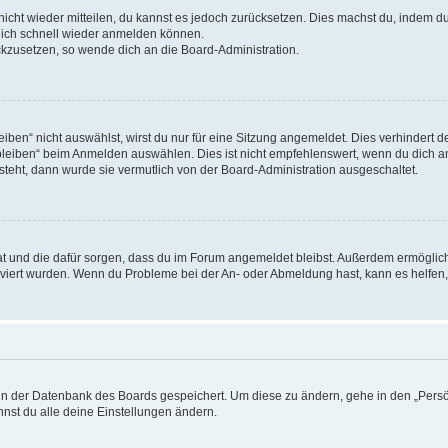
 nicht wieder mitteilen, du kannst es jedoch zurücksetzen. Dies machst du, indem 
 dich schnell wieder anmelden können.
ückzusetzen, so wende dich an die Board-Administration.
en“ nicht auswählst, wirst du nur für eine Sitzung angemeldet. Dies verhindert 
leiben“ beim Anmelden auswählen. Dies ist nicht empfehlenswert, wenn du dich an
 steht, dann wurde sie vermutlich von der Board-Administration ausgeschaltet.
 hat und die dafür sorgen, dass du im Forum angemeldet bleibst. Außerdem ermögli
tiviert wurden. Wenn du Probleme bei der An- oder Abmeldung hast, kann es helfen
n in der Datenbank des Boards gespeichert. Um diese zu ändern, gehe in den „Persö
nst du alle deine Einstellungen ändern.