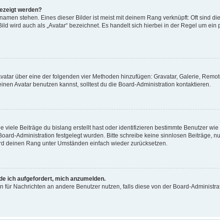
gezeigt werden?
amen stehen. Eines dieser Bilder ist meist mit deinem Rang verknüpft: Oft sind di
ld wird auch als „Avatar“ bezeichnet. Es handelt sich hierbei in der Regel um ein
 Avatar über eine der folgenden vier Methoden hinzufügen: Gravatar, Galerie, Rem
en Avatar benutzen kannst, solltest du die Board-Administration kontaktieren.
viele Beiträge du bislang erstellt hast oder identifizieren bestimmte Benutzer w
 Board-Administration festgelegt wurden. Bitte schreibe keine sinnlosen Beiträge
wird deinen Rang unter Umständen einfach wieder zurücksetzen.
rde ich aufgefordert, mich anzumelden.
ion für Nachrichten an andere Benutzer nutzen, falls diese von der Board-Administ