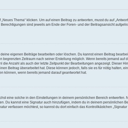
„Neues Thema“ klicken. Um auf einen Beitrag zu antworten, musst du auf „Antworte
e Berechtigungen sind jeweils am Ende der Foren- und der Beitragsansicht aufgeliste
r deine eigenen Beiträge bearbeiten oder löschen. Du kannst einen Beitrag bearbe
inen begrenzten Zeitraum nach seiner Erstellung möglich. Wenn bereits jemand auf de
 die Anzahl als auch der letzte Zeitpunkt der Bearbeitungen angezeigt. Dieser Hi
en Beitrag überarbeitet hat. Diese können jedoch, falls sie es für nötig halten, ei
hen können, wenn bereits jemand darauf geantwortet hat.
st eine solche in den Einstellungen in deinem persönlichen Bereich entwerfen. Na
eren. Du kannst eine Signatur auch hinzufügen, indem du in deinem persönlichen 
atur verfassen möchtest, so kannst du dort einfach das Kontrollkästchen „Signatu