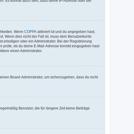
en. Es könnte auch sein, dass deine IP-Adresse oder der
ichkeiten. Wenn
COPPA
aktiviert ist und du angegeben hast,
st. Wenn dies nicht der Fall ist, muss dein Benutzerkonto
t erledigen oder ein Administrator. Bei der Registrierung
ten prüfe, ob du deine E-Mail-Adresse korrekt eingegeben hast
tiere einen Administrator.
n einen Board-Administrator, um sicherzugehen, dass du nicht
egelmäßig Benutzer, die für längere Zeit keine Beiträge