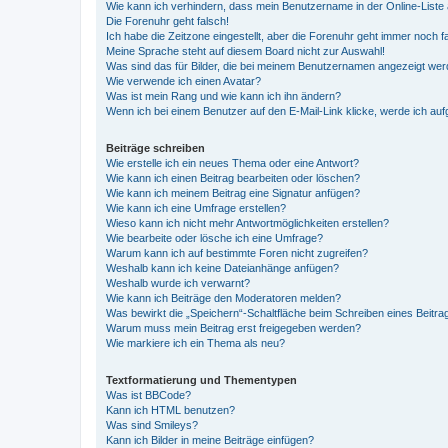
Wie kann ich verhindern, dass mein Benutzername in der Online-Liste 
Die Forenuhr geht falsch!
Ich habe die Zeitzone eingestellt, aber die Forenuhr geht immer noch f
Meine Sprache steht auf diesem Board nicht zur Auswahl!
Was sind das für Bilder, die bei meinem Benutzernamen angezeigt we
Wie verwende ich einen Avatar?
Was ist mein Rang und wie kann ich ihn ändern?
Wenn ich bei einem Benutzer auf den E-Mail-Link klicke, werde ich au
Beiträge schreiben
Wie erstelle ich ein neues Thema oder eine Antwort?
Wie kann ich einen Beitrag bearbeiten oder löschen?
Wie kann ich meinem Beitrag eine Signatur anfügen?
Wie kann ich eine Umfrage erstellen?
Wieso kann ich nicht mehr Antwortmöglichkeiten erstellen?
Wie bearbeite oder lösche ich eine Umfrage?
Warum kann ich auf bestimmte Foren nicht zugreifen?
Weshalb kann ich keine Dateianhänge anfügen?
Weshalb wurde ich verwarnt?
Wie kann ich Beiträge den Moderatoren melden?
Was bewirkt die „Speichern“-Schaltfläche beim Schreiben eines Beitra
Warum muss mein Beitrag erst freigegeben werden?
Wie markiere ich ein Thema als neu?
Textformatierung und Thementypen
Was ist BBCode?
Kann ich HTML benutzen?
Was sind Smileys?
Kann ich Bilder in meine Beiträge einfügen?