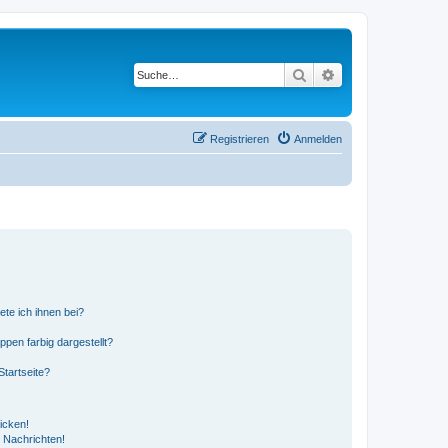
Suche
Erweiterte Suche
Registrieren
Anmelden
ete ich ihnen bei?
en farbig dargestellt?
tartseite?
icken!
 Nachrichten!