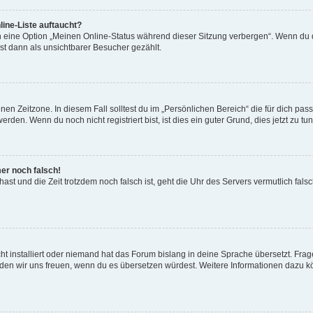
ine-Liste auftaucht?
n eine Option „Meinen Online-Status während dieser Sitzung verbergen“. Wenn du d
st dann als unsichtbarer Besucher gezählt.
en Zeitzone. In diesem Fall solltest du im „Persönlichen Bereich“ die für dich passe
den. Wenn du noch nicht registriert bist, ist dies ein guter Grund, dies jetzt zu tun
mer noch falsch!
t hast und die Zeit trotzdem noch falsch ist, geht die Uhr des Servers vermutlich fal
t installiert oder niemand hat das Forum bislang in deine Sprache übersetzt. Frag
, würden wir uns freuen, wenn du es übersetzen würdest. Weitere Informationen dazu