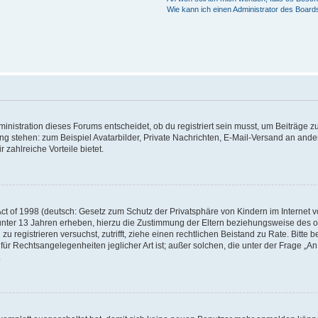
Wie kann ich einen Administrator des Board
istration dieses Forums entscheidet, ob du registriert sein musst, um Beiträge zu s
ung stehen: zum Beispiel Avatarbilder, Private Nachrichten, E-Mail-Versand an ander
 zahlreiche Vorteile bietet.
t of 1998 (deutsch: Gesetz zum Schutz der Privatsphäre von Kindern im Internet vo
unter 13 Jahren erheben, hierzu die Zustimmung der Eltern beziehungsweise des o
h zu registrieren versuchst, zutrifft, ziehe einen rechtlichen Beistand zu Rate. Bit
für Rechtsangelegenheiten jeglicher Art ist; außer solchen, die unter der Frage „
.