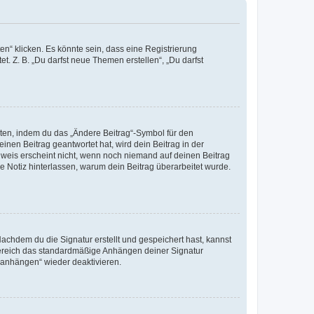
n“ klicken. Es könnte sein, dass eine Registrierung
t. Z. B. „Du darfst neue Themen erstellen“, „Du darfst
iten, indem du das „Ändere Beitrag“-Symbol für den
inen Beitrag geantwortet hat, wird dein Beitrag in der
nweis erscheint nicht, wenn noch niemand auf deinen Beitrag
ne Notiz hinterlassen, warum dein Beitrag überarbeitet wurde.
chdem du die Signatur erstellt und gespeichert hast, kannst
Bereich das standardmäßige Anhängen deiner Signatur
r anhängen“ wieder deaktivieren.