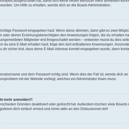
g komplett ausgeschaltet hat, damit sich keine neuen Benutzer mehr anmelden könn
 wurden. Um Hilfe zu erhalten, wende dich an die Board-Administration.
 richtige Passwort eingegeben hast. Wenn diese stimmen, dann gibt es zwei Mögl
tern oder deiner Erziehungsberechtigten den Anweisungen folgen, die du erhalten ha
u angemeldeten Mitglieder erst freigeschaltet werden – entweder musst du dies selbs
. Wenn du eine E-Mail erhalten hast, folge den dort enthaltenen Anweisungen. Ansons
 dir sicher bist, dass deine E-Mail-Adresse korrekt eingegeben wurde, dann kontak
Benutzername und dein Passwort richtig sind. Wenn dies der Fall ist, wende dich a
ionsproblem mit der Website vorliegt, welches ein Administrator lösen muss.
icht mehr anmelden?!
erschieden Gründen deaktiviert oder gelöscht hat. Außerdem löschen viele Boards r
triere dich einfach erneut und nimm aktiv an den Diskussionen teil!