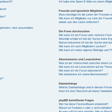
auftaucht?
Ich habe eine Spam-E-Mail von einem Mitgli
alsch!
Freunde und ignorierte Mitglieder
Wozu benötige ich die Listen der Freunde un
rden?
Wie kann ich Mitglieder zur Liste der Freund
wieder aus den Listen entfernen?
fgefordert, mich anzumelden.
Die Foren durchsuchen
Wie kann ich ein Forum oder mehrere For
Weshalb erhalte ich bei der Suche keine Er
Warum bekomme ich bei der Suche eine lee
Wie kann ich nach Mitgliedern suchen?
Wie kann ich meine eigenen Beiträge und T
Abonnements und Lesezeichen
Was ist der Unterschied zwischen einem L
Wie kann ich ein Lesezeichen auf ein Them
Wie kann ich ein Forum abonnieren?
Wie deaktiviere ich meine Abonnements?
gs?
Dateianhänge
Welche Dateianhänge sind in diesem Forum
Kann ich eine Übersicht all meiner Dateian
phpBB betreffende Fragen
Wer hat diese Forensoftware entwickelt?
Warum ist Funktion x oder y nicht enthalten
An wen soll ich mich wenden, falls es Besc