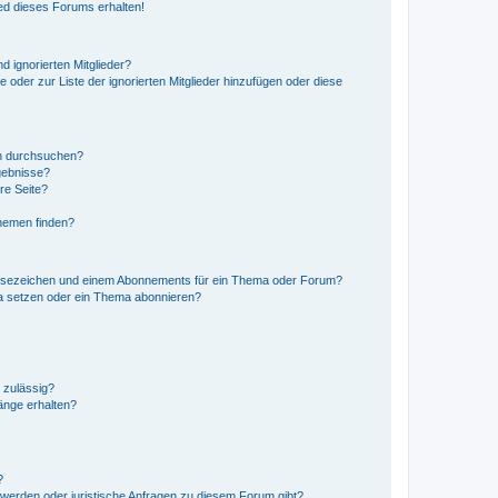
ed dieses Forums erhalten!
d ignorierten Mitglieder?
e oder zur Liste der ignorierten Mitglieder hinzufügen oder diese
en durchsuchen?
gebnisse?
re Seite?
hemen finden?
esezeichen und einem Abonnements für ein Thema oder Forum?
a setzen oder ein Thema abonnieren?
 zulässig?
hänge erhalten?
?
hwerden oder juristische Anfragen zu diesem Forum gibt?