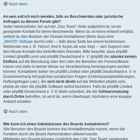
Nach oben
An wen soll ich mich wenden, falls es Beschwerden oder juristische
Anfragen zu diesem Forum gibt?
Jeder Administrator, der auf der „Das Team“-Seite aufgeführt ist, ist ein
geeigneter Kontakt für deine Beschwerde. Wenn du so keine Antwort erhältst,
solltest du den Besitzer der Domain kontaktieren (führe dazu eine
„WHOIS“-Abfrage
durch) oder — falls diese Seite bei einem kostenlosen
Webhoster wie z. B. Yahoo!, free.fr, funpic.de usw. liegt — den Support oder
den Abuse-Kontakt des betreffenden Dienstes. Bitte beachte, dass phpBB
Limited (phpBB.com) und phpBB Deutschland e. V. (phpBB.de)
absolut keinen
Einfluss
auf die Benutzung oder den oder die Benutzer der Forensoftware
haben und dafür in keiner Weise zur Verantwortung herangezogen werden
können. Kontaktiere daher nie phpBB Limited oder phpBB Deutschland e. V. in
Zusammenhang mit jeglichen juristischen Fragen (Unterlassungserklärungen,
Haftungsfragen usw.), die
sich nicht direkt
auf die Websiten phpbb.com,
phpbb.de oder die phpBB-Software selbst beziehen. Falls du phpBB Limited
oder phpBB Deutschland e. V. E-Mails schreibst, die die
Softwarenutzung
durch Dritte
betreffen, so wirst du, wenn überhaupt, höchstens eine knappe
Antwort erhalten.
Nach oben
Wie kann ich einen Administrator des Boards kontaktieren?
Alle Benutzer des Boards können das Kontaktformular nutzen, wenn die
Funktion durch die Board-Administration aktiviert wurde.
Mitglieder des Boards können zusätzlich den Link „Das Team“ verwenden.