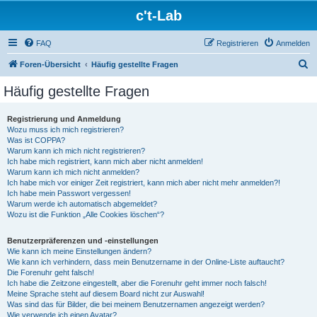
c't-Lab
FAQ
Registrieren
Anmelden
S
Foren-Übersicht
Häufig gestellte Fragen
u
Häufig gestellte Fragen
c
h
Registrierung und Anmeldung
Wozu muss ich mich registrieren?
e
Was ist COPPA?
Warum kann ich mich nicht registrieren?
Ich habe mich registriert, kann mich aber nicht anmelden!
Warum kann ich mich nicht anmelden?
Ich habe mich vor einiger Zeit registriert, kann mich aber nicht mehr anmelden?!
Ich habe mein Passwort vergessen!
Warum werde ich automatisch abgemeldet?
Wozu ist die Funktion „Alle Cookies löschen“?
Benutzerpräferenzen und -einstellungen
Wie kann ich meine Einstellungen ändern?
Wie kann ich verhindern, dass mein Benutzername in der Online-Liste auftaucht?
Die Forenuhr geht falsch!
Ich habe die Zeitzone eingestellt, aber die Forenuhr geht immer noch falsch!
Meine Sprache steht auf diesem Board nicht zur Auswahl!
Was sind das für Bilder, die bei meinem Benutzernamen angezeigt werden?
Wie verwende ich einen Avatar?