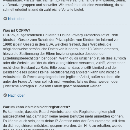
Avatarbilder, Private Nachrichten, E-Mail-Versand an andere Mitglieder, Beitritt
zu Benutzergruppen und so weiter. Wir empfehlen dir eine Anmeldung, da sie
schnell erledigt ist und dir zahlreiche Vorteile bietet.
Nach oben
Was ist COPPA?
COPPA, ausgeschrieben Children’s Online Privacy Protection Act of 1998
(deutsch: Gesetz zum Schutz der Privatsphäre von Kindern im Internet von
1998) ist ein Gesetz in den USA, welches festlegt, dass Websites, die
möglicherweise persönliche Daten von Kindern unter 13 Jahren erheben,
hierzu die Zustimmung der Eltern beziehungsweise des oder der
Erziehungsberechtigten benötigen. Wenn du dir unsicher bist, ob dies auf dich
oder die Website, auf der du dich zu registrieren versuchst, zutrifft, ziehe einen
rechtlichen Beistand zu Rate. Bitte beachte, dass phpBB Limited und der
Besitzer dieses Boards keine Rechtsberatung anbieten kann und nicht die
Anlaufstelle für Rechtsangelegenheiten jeglicher Art ist; außer solchen, die
unter der Frage „An wen soll ich mich wenden, falls es Beschwerden oder
juristische Anfragen zu diesem Forum gibt?“ behandelt werden.
Nach oben
Warum kann ich mich nicht registrieren?
Es kann sein, dass die Board-Administration die Registrierung komplett
ausgeschaltet hat, damit sich keine neuen Benutzer mehr anmelden können.
Es könnte auch sein, dass deine IP-Adresse oder der Benutzername, mit dem
du dich registrieren möchtest, gesperrt wurden. Um Hilfe zu erhalten, wende