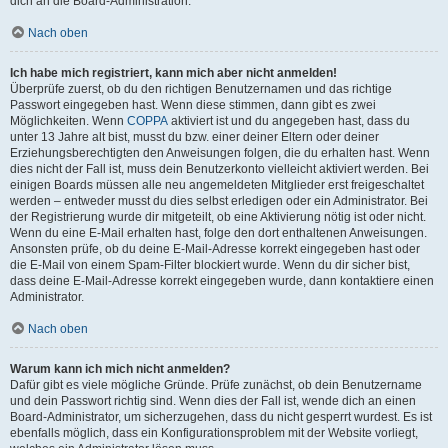
dich an die Board-Administration.
Nach oben
Ich habe mich registriert, kann mich aber nicht anmelden!
Überprüfe zuerst, ob du den richtigen Benutzernamen und das richtige
Passwort eingegeben hast. Wenn diese stimmen, dann gibt es zwei
Möglichkeiten. Wenn
COPPA
aktiviert ist und du angegeben hast, dass du
unter 13 Jahre alt bist, musst du bzw. einer deiner Eltern oder deiner
Erziehungsberechtigten den Anweisungen folgen, die du erhalten hast. Wenn
dies nicht der Fall ist, muss dein Benutzerkonto vielleicht aktiviert werden. Bei
einigen Boards müssen alle neu angemeldeten Mitglieder erst freigeschaltet
werden – entweder musst du dies selbst erledigen oder ein Administrator. Bei
der Registrierung wurde dir mitgeteilt, ob eine Aktivierung nötig ist oder nicht.
Wenn du eine E-Mail erhalten hast, folge den dort enthaltenen Anweisungen.
Ansonsten prüfe, ob du deine E-Mail-Adresse korrekt eingegeben hast oder
die E-Mail von einem Spam-Filter blockiert wurde. Wenn du dir sicher bist,
dass deine E-Mail-Adresse korrekt eingegeben wurde, dann kontaktiere einen
Administrator.
Nach oben
Warum kann ich mich nicht anmelden?
Dafür gibt es viele mögliche Gründe. Prüfe zunächst, ob dein Benutzername
und dein Passwort richtig sind. Wenn dies der Fall ist, wende dich an einen
Board-Administrator, um sicherzugehen, dass du nicht gesperrt wurdest. Es ist
ebenfalls möglich, dass ein Konfigurationsproblem mit der Website vorliegt,