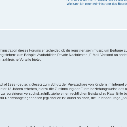
Wie kann ich einen Administrator des Board
istration dieses Forums entscheidet, ob du registriert sein musst, um Beiträge zu s
ung stehen: zum Beispiel Avatarbilder, Private Nachrichten, E-Mail-Versand an ander
 zahlreiche Vorteile bietet.
t of 1998 (deutsch: Gesetz zum Schutz der Privatsphäre von Kindern im Internet vo
unter 13 Jahren erheben, hierzu die Zustimmung der Eltern beziehungsweise des o
h zu registrieren versuchst, zutrifft, ziehe einen rechtlichen Beistand zu Rate. Bit
für Rechtsangelegenheiten jeglicher Art ist; außer solchen, die unter der Frage „
.