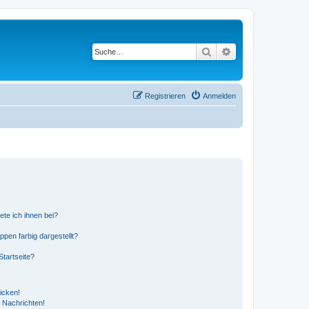
Suche
Erweiterte Suche
Registrieren
Anmelden
ete ich ihnen bei?
en farbig dargestellt?
tartseite?
icken!
 Nachrichten!