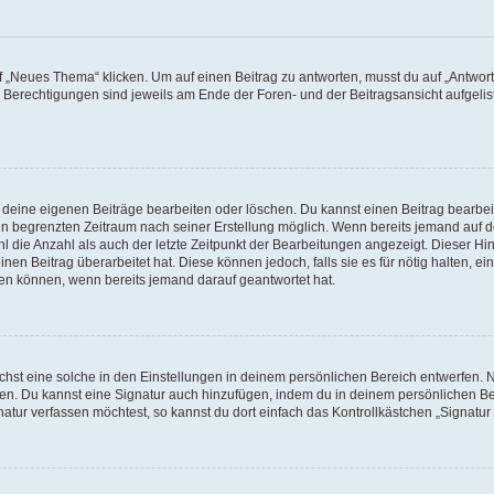
„Neues Thema“ klicken. Um auf einen Beitrag zu antworten, musst du auf „Antworte
e Berechtigungen sind jeweils am Ende der Foren- und der Beitragsansicht aufgeliste
r deine eigenen Beiträge bearbeiten oder löschen. Du kannst einen Beitrag bearbe
inen begrenzten Zeitraum nach seiner Erstellung möglich. Wenn bereits jemand auf de
 die Anzahl als auch der letzte Zeitpunkt der Bearbeitungen angezeigt. Dieser Hi
en Beitrag überarbeitet hat. Diese können jedoch, falls sie es für nötig halten, ei
hen können, wenn bereits jemand darauf geantwortet hat.
st eine solche in den Einstellungen in deinem persönlichen Bereich entwerfen. Na
eren. Du kannst eine Signatur auch hinzufügen, indem du in deinem persönlichen 
atur verfassen möchtest, so kannst du dort einfach das Kontrollkästchen „Signatu