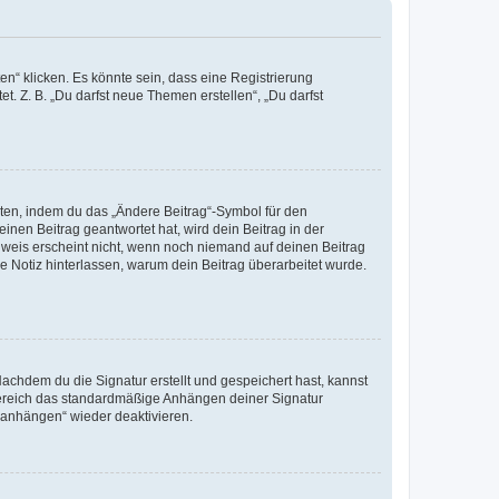
n“ klicken. Es könnte sein, dass eine Registrierung
t. Z. B. „Du darfst neue Themen erstellen“, „Du darfst
iten, indem du das „Ändere Beitrag“-Symbol für den
inen Beitrag geantwortet hat, wird dein Beitrag in der
nweis erscheint nicht, wenn noch niemand auf deinen Beitrag
ne Notiz hinterlassen, warum dein Beitrag überarbeitet wurde.
chdem du die Signatur erstellt und gespeichert hast, kannst
Bereich das standardmäßige Anhängen deiner Signatur
r anhängen“ wieder deaktivieren.