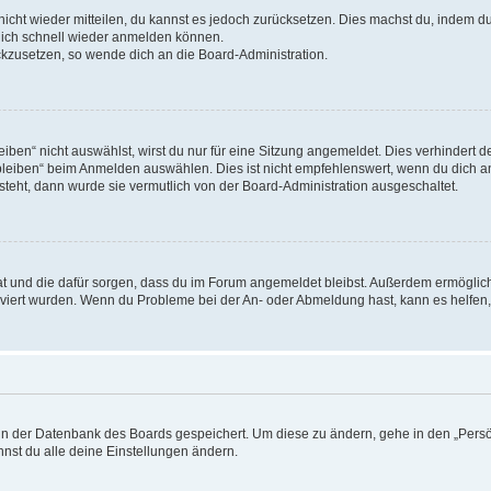
 nicht wieder mitteilen, du kannst es jedoch zurücksetzen. Dies machst du, indem 
 dich schnell wieder anmelden können.
ückzusetzen, so wende dich an die Board-Administration.
en“ nicht auswählst, wirst du nur für eine Sitzung angemeldet. Dies verhindert 
leiben“ beim Anmelden auswählen. Dies ist nicht empfehlenswert, wenn du dich an
 steht, dann wurde sie vermutlich von der Board-Administration ausgeschaltet.
 hat und die dafür sorgen, dass du im Forum angemeldet bleibst. Außerdem ermögli
tiviert wurden. Wenn du Probleme bei der An- oder Abmeldung hast, kann es helfen
n in der Datenbank des Boards gespeichert. Um diese zu ändern, gehe in den „Persö
nst du alle deine Einstellungen ändern.