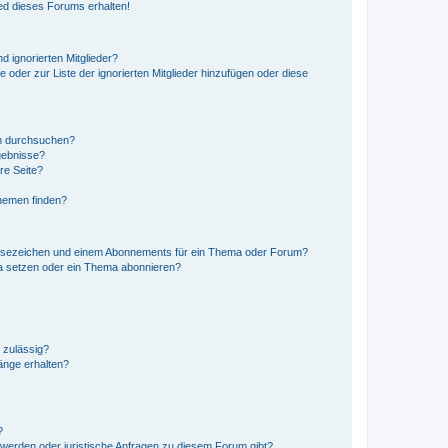
ed dieses Forums erhalten!
d ignorierten Mitglieder?
e oder zur Liste der ignorierten Mitglieder hinzufügen oder diese
en durchsuchen?
gebnisse?
re Seite?
hemen finden?
esezeichen und einem Abonnements für ein Thema oder Forum?
a setzen oder ein Thema abonnieren?
 zulässig?
hänge erhalten?
?
hwerden oder juristische Anfragen zu diesem Forum gibt?