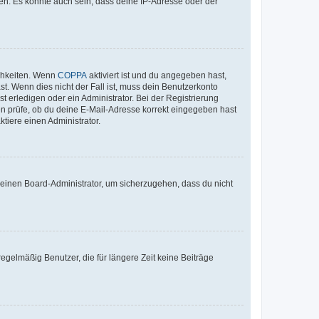
en. Es könnte auch sein, dass deine IP-Adresse oder der
ichkeiten. Wenn
COPPA
aktiviert ist und du angegeben hast,
st. Wenn dies nicht der Fall ist, muss dein Benutzerkonto
t erledigen oder ein Administrator. Bei der Registrierung
ten prüfe, ob du deine E-Mail-Adresse korrekt eingegeben hast
tiere einen Administrator.
n einen Board-Administrator, um sicherzugehen, dass du nicht
egelmäßig Benutzer, die für längere Zeit keine Beiträge