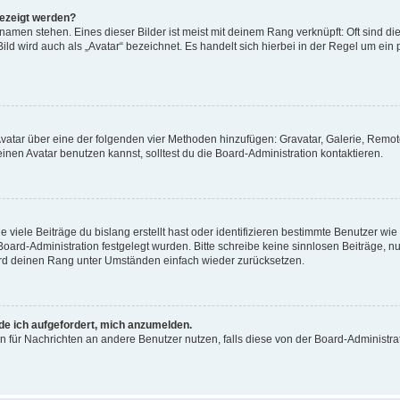
gezeigt werden?
amen stehen. Eines dieser Bilder ist meist mit deinem Rang verknüpft: Oft sind di
ld wird auch als „Avatar“ bezeichnet. Es handelt sich hierbei in der Regel um ein
 Avatar über eine der folgenden vier Methoden hinzufügen: Gravatar, Galerie, Rem
en Avatar benutzen kannst, solltest du die Board-Administration kontaktieren.
viele Beiträge du bislang erstellt hast oder identifizieren bestimmte Benutzer w
 Board-Administration festgelegt wurden. Bitte schreibe keine sinnlosen Beiträge
wird deinen Rang unter Umständen einfach wieder zurücksetzen.
rde ich aufgefordert, mich anzumelden.
ion für Nachrichten an andere Benutzer nutzen, falls diese von der Board-Administ