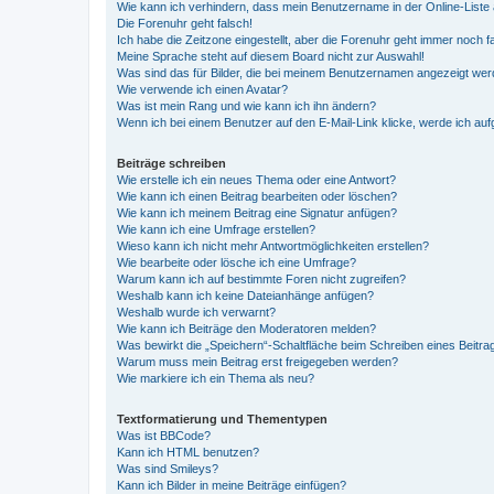
Wie kann ich verhindern, dass mein Benutzername in der Online-Liste 
Die Forenuhr geht falsch!
Ich habe die Zeitzone eingestellt, aber die Forenuhr geht immer noch f
Meine Sprache steht auf diesem Board nicht zur Auswahl!
Was sind das für Bilder, die bei meinem Benutzernamen angezeigt we
Wie verwende ich einen Avatar?
Was ist mein Rang und wie kann ich ihn ändern?
Wenn ich bei einem Benutzer auf den E-Mail-Link klicke, werde ich au
Beiträge schreiben
Wie erstelle ich ein neues Thema oder eine Antwort?
Wie kann ich einen Beitrag bearbeiten oder löschen?
Wie kann ich meinem Beitrag eine Signatur anfügen?
Wie kann ich eine Umfrage erstellen?
Wieso kann ich nicht mehr Antwortmöglichkeiten erstellen?
Wie bearbeite oder lösche ich eine Umfrage?
Warum kann ich auf bestimmte Foren nicht zugreifen?
Weshalb kann ich keine Dateianhänge anfügen?
Weshalb wurde ich verwarnt?
Wie kann ich Beiträge den Moderatoren melden?
Was bewirkt die „Speichern“-Schaltfläche beim Schreiben eines Beitra
Warum muss mein Beitrag erst freigegeben werden?
Wie markiere ich ein Thema als neu?
Textformatierung und Thementypen
Was ist BBCode?
Kann ich HTML benutzen?
Was sind Smileys?
Kann ich Bilder in meine Beiträge einfügen?