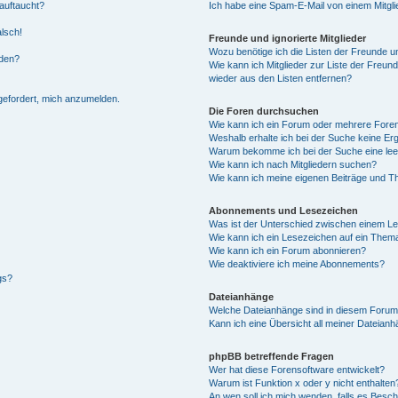
auftaucht?
Ich habe eine Spam-E-Mail von einem Mitgli
alsch!
Freunde und ignorierte Mitglieder
Wozu benötige ich die Listen der Freunde un
rden?
Wie kann ich Mitglieder zur Liste der Freund
wieder aus den Listen entfernen?
fgefordert, mich anzumelden.
Die Foren durchsuchen
Wie kann ich ein Forum oder mehrere For
Weshalb erhalte ich bei der Suche keine Er
Warum bekomme ich bei der Suche eine lee
Wie kann ich nach Mitgliedern suchen?
Wie kann ich meine eigenen Beiträge und T
Abonnements und Lesezeichen
Was ist der Unterschied zwischen einem L
Wie kann ich ein Lesezeichen auf ein Them
Wie kann ich ein Forum abonnieren?
Wie deaktiviere ich meine Abonnements?
gs?
Dateianhänge
Welche Dateianhänge sind in diesem Forum
Kann ich eine Übersicht all meiner Dateian
phpBB betreffende Fragen
Wer hat diese Forensoftware entwickelt?
Warum ist Funktion x oder y nicht enthalten
An wen soll ich mich wenden, falls es Besc