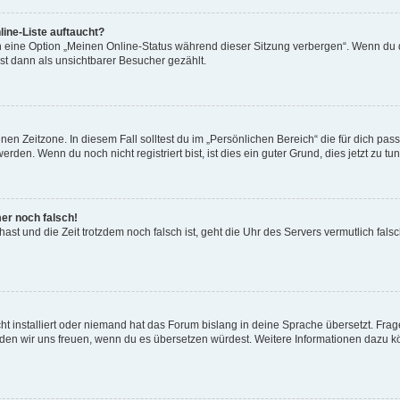
ine-Liste auftaucht?
n eine Option „Meinen Online-Status während dieser Sitzung verbergen“. Wenn du d
st dann als unsichtbarer Besucher gezählt.
en Zeitzone. In diesem Fall solltest du im „Persönlichen Bereich“ die für dich passe
den. Wenn du noch nicht registriert bist, ist dies ein guter Grund, dies jetzt zu tun
mer noch falsch!
t hast und die Zeit trotzdem noch falsch ist, geht die Uhr des Servers vermutlich fal
t installiert oder niemand hat das Forum bislang in deine Sprache übersetzt. Frag
, würden wir uns freuen, wenn du es übersetzen würdest. Weitere Informationen dazu