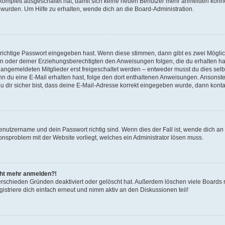
g komplett ausgeschaltet hat, damit sich keine neuen Benutzer mehr anmelden könn
 wurden. Um Hilfe zu erhalten, wende dich an die Board-Administration.
 richtige Passwort eingegeben hast. Wenn diese stimmen, dann gibt es zwei Mögl
tern oder deiner Erziehungsberechtigten den Anweisungen folgen, die du erhalten ha
u angemeldeten Mitglieder erst freigeschaltet werden – entweder musst du dies selbs
. Wenn du eine E-Mail erhalten hast, folge den dort enthaltenen Anweisungen. Ansons
 dir sicher bist, dass deine E-Mail-Adresse korrekt eingegeben wurde, dann kontak
Benutzername und dein Passwort richtig sind. Wenn dies der Fall ist, wende dich a
ionsproblem mit der Website vorliegt, welches ein Administrator lösen muss.
icht mehr anmelden?!
erschieden Gründen deaktiviert oder gelöscht hat. Außerdem löschen viele Boards r
triere dich einfach erneut und nimm aktiv an den Diskussionen teil!