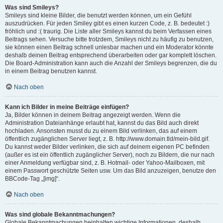
Was sind Smileys?
Smileys sind kleine Bilder, die benutzt werden können, um ein Gefühl
auszudrücken. Für jeden Smiley gibt es einen kurzen Code, z. B. bedeutet :)
fröhlich und :( traurig. Die Liste aller Smileys kannst du beim Verfassen eines
Beitrags sehen. Versuche bitte trotzdem, Smileys nicht zu häufig zu benutzen,
sie können einen Beitrag schnell unlesbar machen und ein Moderator könnte
deshalb deinen Beitrag entsprechend überarbeiten oder gar komplett löschen.
Die Board-Administration kann auch die Anzahl der Smileys begrenzen, die du
in einem Beitrag benutzen kannst.
Nach oben
Kann ich Bilder in meine Beiträge einfügen?
Ja, Bilder können in deinem Beitrag angezeigt werden. Wenn die
Administration Dateianhänge erlaubt hat, kannst du das Bild auch direkt
hochladen. Ansonsten musst du zu einem Bild verlinken, das auf einem
öffentlich zugänglichen Server liegt, z. B. http://www.domain.tld/mein-bild.gif.
Du kannst weder Bilder verlinken, die sich auf deinem eigenen PC befinden
(außer es ist ein öffentlich zugänglicher Server), noch zu Bildern, die nur nach
einer Anmeldung verfügbar sind, z. B. Hotmail- oder Yahoo-Mailboxen, mit
einem Passwort geschützte Seiten usw. Um das Bild anzuzeigen, benutze den
BBCode-Tag „[img]“.
Nach oben
Was sind globale Bekanntmachungen?
Globale Bekanntmachungen beinhalten wichtige Informationen, deshalb