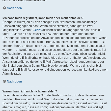
dich an die Board-Administration.
Nach oben
Ich habe mich registriert, kann mich aber nicht anmelden!
Überprüfe zuerst, ob du den richtigen Benutzernamen und das richtige
Passwort eingegeben hast. Wenn diese stimmen, dann gibt es zwei
Möglichkeiten. Wenn
COPPA
aktiviert ist und du angegeben hast, dass du
unter 13 Jahre alt bist, musst du bzw. einer deiner Eltern oder deiner
Erziehungsberechtigten den Anweisungen folgen, die du erhalten hast. Wenn
dies nicht der Fall ist, muss dein Benutzerkonto vielleicht aktiviert werden. Bei
einigen Boards müssen alle neu angemeldeten Mitglieder erst freigeschaltet
werden – entweder musst du dies selbst erledigen oder ein Administrator. Bei
der Registrierung wurde dir mitgeteilt, ob eine Aktivierung nötig ist oder nicht.
Wenn du eine E-Mail erhalten hast, folge den dort enthaltenen Anweisungen.
Ansonsten prüfe, ob du deine E-Mail-Adresse korrekt eingegeben hast oder
die E-Mail von einem Spam-Filter blockiert wurde. Wenn du dir sicher bist,
dass deine E-Mail-Adresse korrekt eingegeben wurde, dann kontaktiere einen
Administrator.
Nach oben
Warum kann ich mich nicht anmelden?
Dafür gibt es viele mögliche Gründe. Prüfe zunächst, ob dein Benutzername
und dein Passwort richtig sind. Wenn dies der Fall ist, wende dich an einen
Board-Administrator, um sicherzugehen, dass du nicht gesperrt wurdest. Es ist
ebenfalls möglich, dass ein Konfigurationsproblem mit der Website vorliegt,