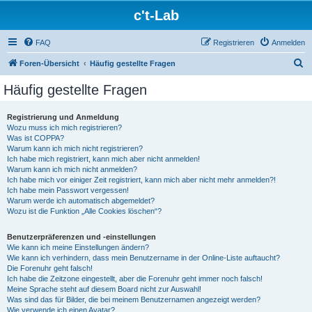
c't-Lab
FAQ
Registrieren
Anmelden
S
Foren-Übersicht
Häufig gestellte Fragen
u
Häufig gestellte Fragen
c
h
Registrierung und Anmeldung
Wozu muss ich mich registrieren?
e
Was ist COPPA?
Warum kann ich mich nicht registrieren?
Ich habe mich registriert, kann mich aber nicht anmelden!
Warum kann ich mich nicht anmelden?
Ich habe mich vor einiger Zeit registriert, kann mich aber nicht mehr anmelden?!
Ich habe mein Passwort vergessen!
Warum werde ich automatisch abgemeldet?
Wozu ist die Funktion „Alle Cookies löschen“?
Benutzerpräferenzen und -einstellungen
Wie kann ich meine Einstellungen ändern?
Wie kann ich verhindern, dass mein Benutzername in der Online-Liste auftaucht?
Die Forenuhr geht falsch!
Ich habe die Zeitzone eingestellt, aber die Forenuhr geht immer noch falsch!
Meine Sprache steht auf diesem Board nicht zur Auswahl!
Was sind das für Bilder, die bei meinem Benutzernamen angezeigt werden?
Wie verwende ich einen Avatar?