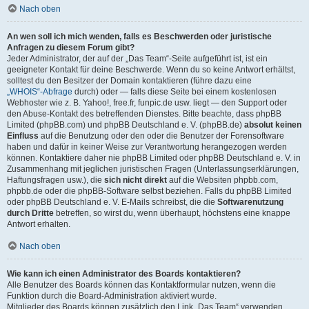
Nach oben
An wen soll ich mich wenden, falls es Beschwerden oder juristische
Anfragen zu diesem Forum gibt?
Jeder Administrator, der auf der „Das Team“-Seite aufgeführt ist, ist ein
geeigneter Kontakt für deine Beschwerde. Wenn du so keine Antwort erhältst,
solltest du den Besitzer der Domain kontaktieren (führe dazu eine
„WHOIS“-Abfrage
durch) oder — falls diese Seite bei einem kostenlosen
Webhoster wie z. B. Yahoo!, free.fr, funpic.de usw. liegt — den Support oder
den Abuse-Kontakt des betreffenden Dienstes. Bitte beachte, dass phpBB
Limited (phpBB.com) und phpBB Deutschland e. V. (phpBB.de)
absolut keinen
Einfluss
auf die Benutzung oder den oder die Benutzer der Forensoftware
haben und dafür in keiner Weise zur Verantwortung herangezogen werden
können. Kontaktiere daher nie phpBB Limited oder phpBB Deutschland e. V. in
Zusammenhang mit jeglichen juristischen Fragen (Unterlassungserklärungen,
Haftungsfragen usw.), die
sich nicht direkt
auf die Websiten phpbb.com,
phpbb.de oder die phpBB-Software selbst beziehen. Falls du phpBB Limited
oder phpBB Deutschland e. V. E-Mails schreibst, die die
Softwarenutzung
durch Dritte
betreffen, so wirst du, wenn überhaupt, höchstens eine knappe
Antwort erhalten.
Nach oben
Wie kann ich einen Administrator des Boards kontaktieren?
Alle Benutzer des Boards können das Kontaktformular nutzen, wenn die
Funktion durch die Board-Administration aktiviert wurde.
Mitglieder des Boards können zusätzlich den Link „Das Team“ verwenden.