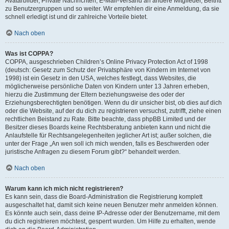
Avatarbilder, Private Nachrichten, E-Mail-Versand an andere Mitglieder, Beitritt
zu Benutzergruppen und so weiter. Wir empfehlen dir eine Anmeldung, da sie
schnell erledigt ist und dir zahlreiche Vorteile bietet.
Nach oben
Was ist COPPA?
COPPA, ausgeschrieben Children’s Online Privacy Protection Act of 1998
(deutsch: Gesetz zum Schutz der Privatsphäre von Kindern im Internet von
1998) ist ein Gesetz in den USA, welches festlegt, dass Websites, die
möglicherweise persönliche Daten von Kindern unter 13 Jahren erheben,
hierzu die Zustimmung der Eltern beziehungsweise des oder der
Erziehungsberechtigten benötigen. Wenn du dir unsicher bist, ob dies auf dich
oder die Website, auf der du dich zu registrieren versuchst, zutrifft, ziehe einen
rechtlichen Beistand zu Rate. Bitte beachte, dass phpBB Limited und der
Besitzer dieses Boards keine Rechtsberatung anbieten kann und nicht die
Anlaufstelle für Rechtsangelegenheiten jeglicher Art ist; außer solchen, die
unter der Frage „An wen soll ich mich wenden, falls es Beschwerden oder
juristische Anfragen zu diesem Forum gibt?“ behandelt werden.
Nach oben
Warum kann ich mich nicht registrieren?
Es kann sein, dass die Board-Administration die Registrierung komplett
ausgeschaltet hat, damit sich keine neuen Benutzer mehr anmelden können.
Es könnte auch sein, dass deine IP-Adresse oder der Benutzername, mit dem
du dich registrieren möchtest, gesperrt wurden. Um Hilfe zu erhalten, wende