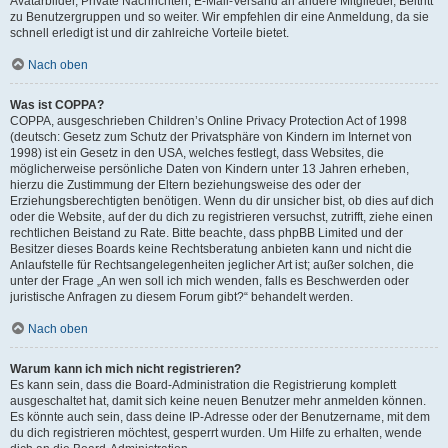
Avatarbilder, Private Nachrichten, E-Mail-Versand an andere Mitglieder, Beitritt
zu Benutzergruppen und so weiter. Wir empfehlen dir eine Anmeldung, da sie
schnell erledigt ist und dir zahlreiche Vorteile bietet.
Nach oben
Was ist COPPA?
COPPA, ausgeschrieben Children’s Online Privacy Protection Act of 1998
(deutsch: Gesetz zum Schutz der Privatsphäre von Kindern im Internet von
1998) ist ein Gesetz in den USA, welches festlegt, dass Websites, die
möglicherweise persönliche Daten von Kindern unter 13 Jahren erheben,
hierzu die Zustimmung der Eltern beziehungsweise des oder der
Erziehungsberechtigten benötigen. Wenn du dir unsicher bist, ob dies auf dich
oder die Website, auf der du dich zu registrieren versuchst, zutrifft, ziehe einen
rechtlichen Beistand zu Rate. Bitte beachte, dass phpBB Limited und der
Besitzer dieses Boards keine Rechtsberatung anbieten kann und nicht die
Anlaufstelle für Rechtsangelegenheiten jeglicher Art ist; außer solchen, die
unter der Frage „An wen soll ich mich wenden, falls es Beschwerden oder
juristische Anfragen zu diesem Forum gibt?“ behandelt werden.
Nach oben
Warum kann ich mich nicht registrieren?
Es kann sein, dass die Board-Administration die Registrierung komplett
ausgeschaltet hat, damit sich keine neuen Benutzer mehr anmelden können.
Es könnte auch sein, dass deine IP-Adresse oder der Benutzername, mit dem
du dich registrieren möchtest, gesperrt wurden. Um Hilfe zu erhalten, wende