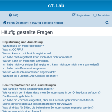
c't-Lab
FAQ
Registrieren
Anmelden
S
Foren-Übersicht
Häufig gestellte Fragen
u
Häufig gestellte Fragen
c
h
Registrierung und Anmeldung
Wozu muss ich mich registrieren?
e
Was ist COPPA?
Warum kann ich mich nicht registrieren?
Ich habe mich registriert, kann mich aber nicht anmelden!
Warum kann ich mich nicht anmelden?
Ich habe mich vor einiger Zeit registriert, kann mich aber nicht mehr anmelden?!
Ich habe mein Passwort vergessen!
Warum werde ich automatisch abgemeldet?
Wozu ist die Funktion „Alle Cookies löschen“?
Benutzerpräferenzen und -einstellungen
Wie kann ich meine Einstellungen ändern?
Wie kann ich verhindern, dass mein Benutzername in der Online-Liste auftaucht?
Die Forenuhr geht falsch!
Ich habe die Zeitzone eingestellt, aber die Forenuhr geht immer noch falsch!
Meine Sprache steht auf diesem Board nicht zur Auswahl!
Was sind das für Bilder, die bei meinem Benutzernamen angezeigt werden?
Wie verwende ich einen Avatar?