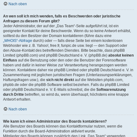
Nach oben
An wen soll ich mich wenden, falls es Beschwerden oder juristische
Anfragen zu diesem Forum gibt?
Jeder Administrator, der auf der „Das Team“-Seite aufgeführt ist, ist ein
geeigneter Kontakt für deine Beschwerde. Wenn du so keine Antwort erhältst,
solltest du den Besitzer der Domain kontaktieren (führe dazu eine
„WHOIS“-Abfrage
durch) oder — falls diese Seite bei einem kostenlosen
Webhoster wie z. B. Yahoo!, free.fr, funpic.de usw. liegt — den Support oder
den Abuse-Kontakt des betreffenden Dienstes. Bitte beachte, dass phpBB
Limited (phpBB.com) und phpBB Deutschland e. V. (phpBB.de)
absolut keinen
Einfluss
auf die Benutzung oder den oder die Benutzer der Forensoftware
haben und dafür in keiner Weise zur Verantwortung herangezogen werden
können. Kontaktiere daher nie phpBB Limited oder phpBB Deutschland e. V. in
Zusammenhang mit jeglichen juristischen Fragen (Unterlassungserklärungen,
Haftungsfragen usw.), die
sich nicht direkt
auf die Websiten phpbb.com,
phpbb.de oder die phpBB-Software selbst beziehen. Falls du phpBB Limited
oder phpBB Deutschland e. V. E-Mails schreibst, die die
Softwarenutzung
durch Dritte
betreffen, so wirst du, wenn überhaupt, höchstens eine knappe
Antwort erhalten.
Nach oben
Wie kann ich einen Administrator des Boards kontaktieren?
Alle Benutzer des Boards können das Kontaktformular nutzen, wenn die
Funktion durch die Board-Administration aktiviert wurde.
Mitglieder des Boards können zusätzlich den Link „Das Team“ verwenden.