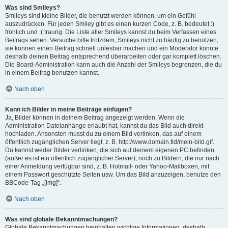
Was sind Smileys?
Smileys sind kleine Bilder, die benutzt werden können, um ein Gefühl
auszudrücken. Für jeden Smiley gibt es einen kurzen Code, z. B. bedeutet :)
fröhlich und :( traurig. Die Liste aller Smileys kannst du beim Verfassen eines
Beitrags sehen. Versuche bitte trotzdem, Smileys nicht zu häufig zu benutzen,
sie können einen Beitrag schnell unlesbar machen und ein Moderator könnte
deshalb deinen Beitrag entsprechend überarbeiten oder gar komplett löschen.
Die Board-Administration kann auch die Anzahl der Smileys begrenzen, die du
in einem Beitrag benutzen kannst.
Nach oben
Kann ich Bilder in meine Beiträge einfügen?
Ja, Bilder können in deinem Beitrag angezeigt werden. Wenn die
Administration Dateianhänge erlaubt hat, kannst du das Bild auch direkt
hochladen. Ansonsten musst du zu einem Bild verlinken, das auf einem
öffentlich zugänglichen Server liegt, z. B. http://www.domain.tld/mein-bild.gif.
Du kannst weder Bilder verlinken, die sich auf deinem eigenen PC befinden
(außer es ist ein öffentlich zugänglicher Server), noch zu Bildern, die nur nach
einer Anmeldung verfügbar sind, z. B. Hotmail- oder Yahoo-Mailboxen, mit
einem Passwort geschützte Seiten usw. Um das Bild anzuzeigen, benutze den
BBCode-Tag „[img]“.
Nach oben
Was sind globale Bekanntmachungen?
Globale Bekanntmachungen beinhalten wichtige Informationen, deshalb