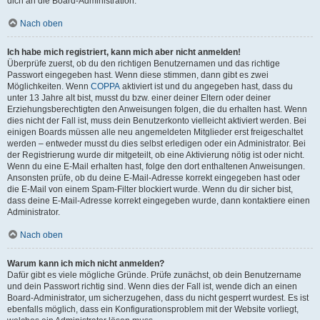
dich an die Board-Administration.
Nach oben
Ich habe mich registriert, kann mich aber nicht anmelden!
Überprüfe zuerst, ob du den richtigen Benutzernamen und das richtige
Passwort eingegeben hast. Wenn diese stimmen, dann gibt es zwei
Möglichkeiten. Wenn
COPPA
aktiviert ist und du angegeben hast, dass du
unter 13 Jahre alt bist, musst du bzw. einer deiner Eltern oder deiner
Erziehungsberechtigten den Anweisungen folgen, die du erhalten hast. Wenn
dies nicht der Fall ist, muss dein Benutzerkonto vielleicht aktiviert werden. Bei
einigen Boards müssen alle neu angemeldeten Mitglieder erst freigeschaltet
werden – entweder musst du dies selbst erledigen oder ein Administrator. Bei
der Registrierung wurde dir mitgeteilt, ob eine Aktivierung nötig ist oder nicht.
Wenn du eine E-Mail erhalten hast, folge den dort enthaltenen Anweisungen.
Ansonsten prüfe, ob du deine E-Mail-Adresse korrekt eingegeben hast oder
die E-Mail von einem Spam-Filter blockiert wurde. Wenn du dir sicher bist,
dass deine E-Mail-Adresse korrekt eingegeben wurde, dann kontaktiere einen
Administrator.
Nach oben
Warum kann ich mich nicht anmelden?
Dafür gibt es viele mögliche Gründe. Prüfe zunächst, ob dein Benutzername
und dein Passwort richtig sind. Wenn dies der Fall ist, wende dich an einen
Board-Administrator, um sicherzugehen, dass du nicht gesperrt wurdest. Es ist
ebenfalls möglich, dass ein Konfigurationsproblem mit der Website vorliegt,