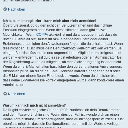
dich an die Board-Administration.
Nach oben
Ich habe mich registriert, kann mich aber nicht anmelden!
Überprüfe zuerst, ob du den richtigen Benutzernamen und das richtige
Passwort eingegeben hast. Wenn diese stimmen, dann gibt es zwei
Möglichkeiten. Wenn
COPPA
aktiviert ist und du angegeben hast, dass du
unter 13 Jahre alt bist, musst du bzw. einer deiner Eltern oder deiner
Erziehungsberechtigten den Anweisungen folgen, die du erhalten hast. Wenn
dies nicht der Fall ist, muss dein Benutzerkonto vielleicht aktiviert werden. Bei
einigen Boards müssen alle neu angemeldeten Mitglieder erst freigeschaltet
werden – entweder musst du dies selbst erledigen oder ein Administrator. Bei
der Registrierung wurde dir mitgeteilt, ob eine Aktivierung nötig ist oder nicht.
Wenn du eine E-Mail erhalten hast, folge den dort enthaltenen Anweisungen.
Ansonsten prüfe, ob du deine E-Mail-Adresse korrekt eingegeben hast oder
die E-Mail von einem Spam-Filter blockiert wurde. Wenn du dir sicher bist,
dass deine E-Mail-Adresse korrekt eingegeben wurde, dann kontaktiere einen
Administrator.
Nach oben
Warum kann ich mich nicht anmelden?
Dafür gibt es viele mögliche Gründe. Prüfe zunächst, ob dein Benutzername
und dein Passwort richtig sind. Wenn dies der Fall ist, wende dich an einen
Board-Administrator, um sicherzugehen, dass du nicht gesperrt wurdest. Es ist
ebenfalls möglich, dass ein Konfigurationsproblem mit der Website vorliegt,