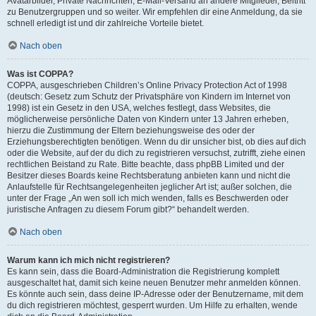
Avatarbilder, Private Nachrichten, E-Mail-Versand an andere Mitglieder, Beitritt
zu Benutzergruppen und so weiter. Wir empfehlen dir eine Anmeldung, da sie
schnell erledigt ist und dir zahlreiche Vorteile bietet.
Nach oben
Was ist COPPA?
COPPA, ausgeschrieben Children’s Online Privacy Protection Act of 1998
(deutsch: Gesetz zum Schutz der Privatsphäre von Kindern im Internet von
1998) ist ein Gesetz in den USA, welches festlegt, dass Websites, die
möglicherweise persönliche Daten von Kindern unter 13 Jahren erheben,
hierzu die Zustimmung der Eltern beziehungsweise des oder der
Erziehungsberechtigten benötigen. Wenn du dir unsicher bist, ob dies auf dich
oder die Website, auf der du dich zu registrieren versuchst, zutrifft, ziehe einen
rechtlichen Beistand zu Rate. Bitte beachte, dass phpBB Limited und der
Besitzer dieses Boards keine Rechtsberatung anbieten kann und nicht die
Anlaufstelle für Rechtsangelegenheiten jeglicher Art ist; außer solchen, die
unter der Frage „An wen soll ich mich wenden, falls es Beschwerden oder
juristische Anfragen zu diesem Forum gibt?“ behandelt werden.
Nach oben
Warum kann ich mich nicht registrieren?
Es kann sein, dass die Board-Administration die Registrierung komplett
ausgeschaltet hat, damit sich keine neuen Benutzer mehr anmelden können.
Es könnte auch sein, dass deine IP-Adresse oder der Benutzername, mit dem
du dich registrieren möchtest, gesperrt wurden. Um Hilfe zu erhalten, wende