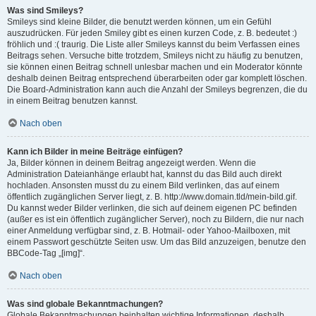
Was sind Smileys?
Smileys sind kleine Bilder, die benutzt werden können, um ein Gefühl
auszudrücken. Für jeden Smiley gibt es einen kurzen Code, z. B. bedeutet :)
fröhlich und :( traurig. Die Liste aller Smileys kannst du beim Verfassen eines
Beitrags sehen. Versuche bitte trotzdem, Smileys nicht zu häufig zu benutzen,
sie können einen Beitrag schnell unlesbar machen und ein Moderator könnte
deshalb deinen Beitrag entsprechend überarbeiten oder gar komplett löschen.
Die Board-Administration kann auch die Anzahl der Smileys begrenzen, die du
in einem Beitrag benutzen kannst.
Nach oben
Kann ich Bilder in meine Beiträge einfügen?
Ja, Bilder können in deinem Beitrag angezeigt werden. Wenn die
Administration Dateianhänge erlaubt hat, kannst du das Bild auch direkt
hochladen. Ansonsten musst du zu einem Bild verlinken, das auf einem
öffentlich zugänglichen Server liegt, z. B. http://www.domain.tld/mein-bild.gif.
Du kannst weder Bilder verlinken, die sich auf deinem eigenen PC befinden
(außer es ist ein öffentlich zugänglicher Server), noch zu Bildern, die nur nach
einer Anmeldung verfügbar sind, z. B. Hotmail- oder Yahoo-Mailboxen, mit
einem Passwort geschützte Seiten usw. Um das Bild anzuzeigen, benutze den
BBCode-Tag „[img]“.
Nach oben
Was sind globale Bekanntmachungen?
Globale Bekanntmachungen beinhalten wichtige Informationen, deshalb