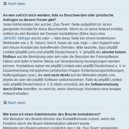
Nach oben
An wen soll ich mich wenden, falls es Beschwerden oder juristische
Anfragen zu diesem Forum gibt?
Jeder Administrator, der auf der „Das Team“-Seite aufgeführt ist, ist ein
geeigneter Kontakt für deine Beschwerde. Wenn du so keine Antwort erhältst,
solltest du den Besitzer der Domain kontaktieren (führe dazu eine
„WHOIS“-Abfrage
durch) oder — falls diese Seite bei einem kostenlosen
Webhoster wie z. B. Yahoo!, free.fr, funpic.de usw. liegt — den Support oder
den Abuse-Kontakt des betreffenden Dienstes. Bitte beachte, dass phpBB
Limited (phpBB.com) und phpBB Deutschland e. V. (phpBB.de)
absolut keinen
Einfluss
auf die Benutzung oder den oder die Benutzer der Forensoftware
haben und dafür in keiner Weise zur Verantwortung herangezogen werden
können. Kontaktiere daher nie phpBB Limited oder phpBB Deutschland e. V. in
Zusammenhang mit jeglichen juristischen Fragen (Unterlassungserklärungen,
Haftungsfragen usw.), die
sich nicht direkt
auf die Websiten phpbb.com,
phpbb.de oder die phpBB-Software selbst beziehen. Falls du phpBB Limited
oder phpBB Deutschland e. V. E-Mails schreibst, die die
Softwarenutzung
durch Dritte
betreffen, so wirst du, wenn überhaupt, höchstens eine knappe
Antwort erhalten.
Nach oben
Wie kann ich einen Administrator des Boards kontaktieren?
Alle Benutzer des Boards können das Kontaktformular nutzen, wenn die
Funktion durch die Board-Administration aktiviert wurde.
Mitglieder des Boards können zusätzlich den Link „Das Team“ verwenden.