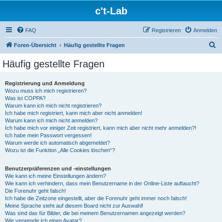
c't-Lab
FAQ
Registrieren
Anmelden
S
Foren-Übersicht
Häufig gestellte Fragen
u
Häufig gestellte Fragen
c
h
Registrierung und Anmeldung
Wozu muss ich mich registrieren?
e
Was ist COPPA?
Warum kann ich mich nicht registrieren?
Ich habe mich registriert, kann mich aber nicht anmelden!
Warum kann ich mich nicht anmelden?
Ich habe mich vor einiger Zeit registriert, kann mich aber nicht mehr anmelden?!
Ich habe mein Passwort vergessen!
Warum werde ich automatisch abgemeldet?
Wozu ist die Funktion „Alle Cookies löschen“?
Benutzerpräferenzen und -einstellungen
Wie kann ich meine Einstellungen ändern?
Wie kann ich verhindern, dass mein Benutzername in der Online-Liste auftaucht?
Die Forenuhr geht falsch!
Ich habe die Zeitzone eingestellt, aber die Forenuhr geht immer noch falsch!
Meine Sprache steht auf diesem Board nicht zur Auswahl!
Was sind das für Bilder, die bei meinem Benutzernamen angezeigt werden?
Wie verwende ich einen Avatar?