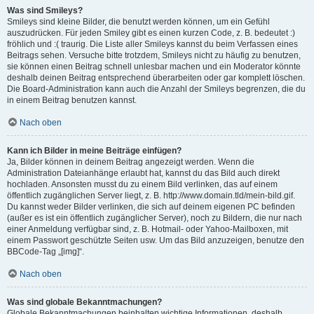
Was sind Smileys?
Smileys sind kleine Bilder, die benutzt werden können, um ein Gefühl
auszudrücken. Für jeden Smiley gibt es einen kurzen Code, z. B. bedeutet :)
fröhlich und :( traurig. Die Liste aller Smileys kannst du beim Verfassen eines
Beitrags sehen. Versuche bitte trotzdem, Smileys nicht zu häufig zu benutzen,
sie können einen Beitrag schnell unlesbar machen und ein Moderator könnte
deshalb deinen Beitrag entsprechend überarbeiten oder gar komplett löschen.
Die Board-Administration kann auch die Anzahl der Smileys begrenzen, die du
in einem Beitrag benutzen kannst.
Nach oben
Kann ich Bilder in meine Beiträge einfügen?
Ja, Bilder können in deinem Beitrag angezeigt werden. Wenn die
Administration Dateianhänge erlaubt hat, kannst du das Bild auch direkt
hochladen. Ansonsten musst du zu einem Bild verlinken, das auf einem
öffentlich zugänglichen Server liegt, z. B. http://www.domain.tld/mein-bild.gif.
Du kannst weder Bilder verlinken, die sich auf deinem eigenen PC befinden
(außer es ist ein öffentlich zugänglicher Server), noch zu Bildern, die nur nach
einer Anmeldung verfügbar sind, z. B. Hotmail- oder Yahoo-Mailboxen, mit
einem Passwort geschützte Seiten usw. Um das Bild anzuzeigen, benutze den
BBCode-Tag „[img]“.
Nach oben
Was sind globale Bekanntmachungen?
Globale Bekanntmachungen beinhalten wichtige Informationen, deshalb