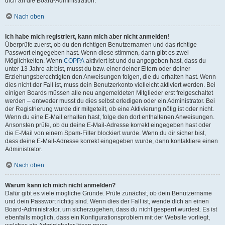
dich an die Board-Administration.
Nach oben
Ich habe mich registriert, kann mich aber nicht anmelden!
Überprüfe zuerst, ob du den richtigen Benutzernamen und das richtige
Passwort eingegeben hast. Wenn diese stimmen, dann gibt es zwei
Möglichkeiten. Wenn
COPPA
aktiviert ist und du angegeben hast, dass du
unter 13 Jahre alt bist, musst du bzw. einer deiner Eltern oder deiner
Erziehungsberechtigten den Anweisungen folgen, die du erhalten hast. Wenn
dies nicht der Fall ist, muss dein Benutzerkonto vielleicht aktiviert werden. Bei
einigen Boards müssen alle neu angemeldeten Mitglieder erst freigeschaltet
werden – entweder musst du dies selbst erledigen oder ein Administrator. Bei
der Registrierung wurde dir mitgeteilt, ob eine Aktivierung nötig ist oder nicht.
Wenn du eine E-Mail erhalten hast, folge den dort enthaltenen Anweisungen.
Ansonsten prüfe, ob du deine E-Mail-Adresse korrekt eingegeben hast oder
die E-Mail von einem Spam-Filter blockiert wurde. Wenn du dir sicher bist,
dass deine E-Mail-Adresse korrekt eingegeben wurde, dann kontaktiere einen
Administrator.
Nach oben
Warum kann ich mich nicht anmelden?
Dafür gibt es viele mögliche Gründe. Prüfe zunächst, ob dein Benutzername
und dein Passwort richtig sind. Wenn dies der Fall ist, wende dich an einen
Board-Administrator, um sicherzugehen, dass du nicht gesperrt wurdest. Es ist
ebenfalls möglich, dass ein Konfigurationsproblem mit der Website vorliegt,