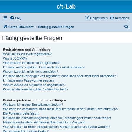
c't-Lab
FAQ
Registrieren
Anmelden
S
Foren-Übersicht
Häufig gestellte Fragen
u
Häufig gestellte Fragen
c
h
Registrierung und Anmeldung
Wozu muss ich mich registrieren?
e
Was ist COPPA?
Warum kann ich mich nicht registrieren?
Ich habe mich registriert, kann mich aber nicht anmelden!
Warum kann ich mich nicht anmelden?
Ich habe mich vor einiger Zeit registriert, kann mich aber nicht mehr anmelden?!
Ich habe mein Passwort vergessen!
Warum werde ich automatisch abgemeldet?
Wozu ist die Funktion „Alle Cookies löschen“?
Benutzerpräferenzen und -einstellungen
Wie kann ich meine Einstellungen ändern?
Wie kann ich verhindern, dass mein Benutzername in der Online-Liste auftaucht?
Die Forenuhr geht falsch!
Ich habe die Zeitzone eingestellt, aber die Forenuhr geht immer noch falsch!
Meine Sprache steht auf diesem Board nicht zur Auswahl!
Was sind das für Bilder, die bei meinem Benutzernamen angezeigt werden?
Wie verwende ich einen Avatar?