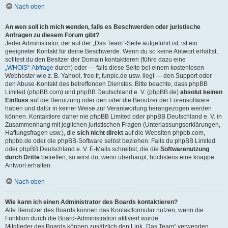
Nach oben
An wen soll ich mich wenden, falls es Beschwerden oder juristische
Anfragen zu diesem Forum gibt?
Jeder Administrator, der auf der „Das Team“-Seite aufgeführt ist, ist ein
geeigneter Kontakt für deine Beschwerde. Wenn du so keine Antwort erhältst,
solltest du den Besitzer der Domain kontaktieren (führe dazu eine
„WHOIS“-Abfrage
durch) oder — falls diese Seite bei einem kostenlosen
Webhoster wie z. B. Yahoo!, free.fr, funpic.de usw. liegt — den Support oder
den Abuse-Kontakt des betreffenden Dienstes. Bitte beachte, dass phpBB
Limited (phpBB.com) und phpBB Deutschland e. V. (phpBB.de)
absolut keinen
Einfluss
auf die Benutzung oder den oder die Benutzer der Forensoftware
haben und dafür in keiner Weise zur Verantwortung herangezogen werden
können. Kontaktiere daher nie phpBB Limited oder phpBB Deutschland e. V. in
Zusammenhang mit jeglichen juristischen Fragen (Unterlassungserklärungen,
Haftungsfragen usw.), die
sich nicht direkt
auf die Websiten phpbb.com,
phpbb.de oder die phpBB-Software selbst beziehen. Falls du phpBB Limited
oder phpBB Deutschland e. V. E-Mails schreibst, die die
Softwarenutzung
durch Dritte
betreffen, so wirst du, wenn überhaupt, höchstens eine knappe
Antwort erhalten.
Nach oben
Wie kann ich einen Administrator des Boards kontaktieren?
Alle Benutzer des Boards können das Kontaktformular nutzen, wenn die
Funktion durch die Board-Administration aktiviert wurde.
Mitglieder des Boards können zusätzlich den Link „Das Team“ verwenden.