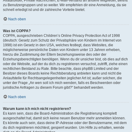
Avatarbilder, Private Nachrichten, E-Mail-Versand an andere Mitglieder, Beitritt
zu Benutzergruppen und so weiter. Wir empfehlen dir eine Anmeldung, da sie
schnell erledigt ist und dir zahlreiche Vorteile bietet.
Nach oben
Was ist COPPA?
COPPA, ausgeschrieben Children’s Online Privacy Protection Act of 1998
(deutsch: Gesetz zum Schutz der Privatsphäre von Kindern im Internet von
1998) ist ein Gesetz in den USA, welches festlegt, dass Websites, die
möglicherweise persönliche Daten von Kindern unter 13 Jahren erheben,
hierzu die Zustimmung der Eltern beziehungsweise des oder der
Erziehungsberechtigten benötigen. Wenn du dir unsicher bist, ob dies auf dich
oder die Website, auf der du dich zu registrieren versuchst, zutrifft, ziehe einen
rechtlichen Beistand zu Rate. Bitte beachte, dass phpBB Limited und der
Besitzer dieses Boards keine Rechtsberatung anbieten kann und nicht die
Anlaufstelle für Rechtsangelegenheiten jeglicher Art ist; außer solchen, die
unter der Frage „An wen soll ich mich wenden, falls es Beschwerden oder
juristische Anfragen zu diesem Forum gibt?“ behandelt werden.
Nach oben
Warum kann ich mich nicht registrieren?
Es kann sein, dass die Board-Administration die Registrierung komplett
ausgeschaltet hat, damit sich keine neuen Benutzer mehr anmelden können.
Es könnte auch sein, dass deine IP-Adresse oder der Benutzername, mit dem
du dich registrieren möchtest, gesperrt wurden. Um Hilfe zu erhalten, wende