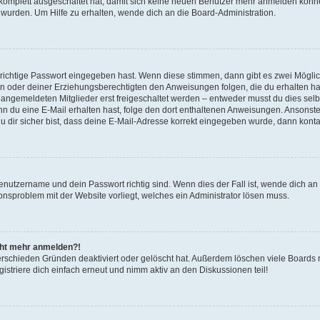
g komplett ausgeschaltet hat, damit sich keine neuen Benutzer mehr anmelden könn
 wurden. Um Hilfe zu erhalten, wende dich an die Board-Administration.
 richtige Passwort eingegeben hast. Wenn diese stimmen, dann gibt es zwei Mögl
tern oder deiner Erziehungsberechtigten den Anweisungen folgen, die du erhalten ha
u angemeldeten Mitglieder erst freigeschaltet werden – entweder musst du dies selbs
. Wenn du eine E-Mail erhalten hast, folge den dort enthaltenen Anweisungen. Ansons
 dir sicher bist, dass deine E-Mail-Adresse korrekt eingegeben wurde, dann kontak
Benutzername und dein Passwort richtig sind. Wenn dies der Fall ist, wende dich a
ionsproblem mit der Website vorliegt, welches ein Administrator lösen muss.
icht mehr anmelden?!
erschieden Gründen deaktiviert oder gelöscht hat. Außerdem löschen viele Boards r
triere dich einfach erneut und nimm aktiv an den Diskussionen teil!