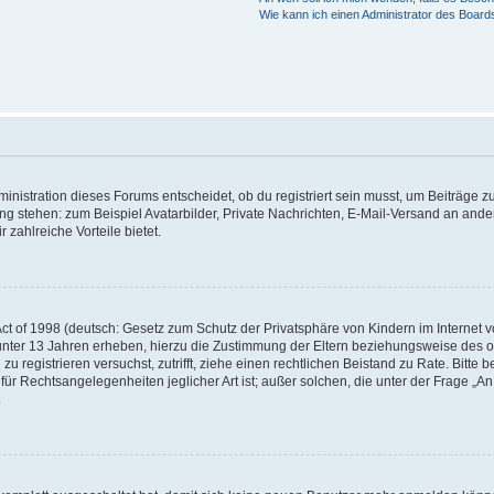
Wie kann ich einen Administrator des Board
istration dieses Forums entscheidet, ob du registriert sein musst, um Beiträge zu s
ung stehen: zum Beispiel Avatarbilder, Private Nachrichten, E-Mail-Versand an ander
 zahlreiche Vorteile bietet.
t of 1998 (deutsch: Gesetz zum Schutz der Privatsphäre von Kindern im Internet vo
unter 13 Jahren erheben, hierzu die Zustimmung der Eltern beziehungsweise des o
h zu registrieren versuchst, zutrifft, ziehe einen rechtlichen Beistand zu Rate. Bit
für Rechtsangelegenheiten jeglicher Art ist; außer solchen, die unter der Frage „
.