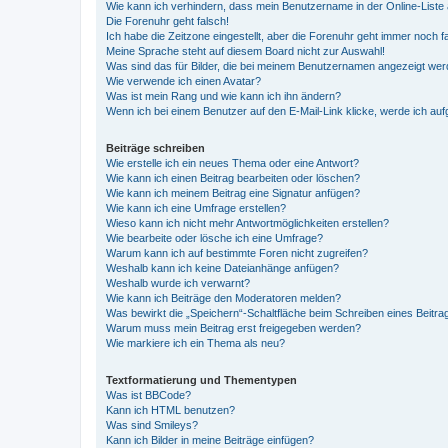
Wie kann ich verhindern, dass mein Benutzername in der Online-Liste 
Die Forenuhr geht falsch!
Ich habe die Zeitzone eingestellt, aber die Forenuhr geht immer noch f
Meine Sprache steht auf diesem Board nicht zur Auswahl!
Was sind das für Bilder, die bei meinem Benutzernamen angezeigt we
Wie verwende ich einen Avatar?
Was ist mein Rang und wie kann ich ihn ändern?
Wenn ich bei einem Benutzer auf den E-Mail-Link klicke, werde ich au
Beiträge schreiben
Wie erstelle ich ein neues Thema oder eine Antwort?
Wie kann ich einen Beitrag bearbeiten oder löschen?
Wie kann ich meinem Beitrag eine Signatur anfügen?
Wie kann ich eine Umfrage erstellen?
Wieso kann ich nicht mehr Antwortmöglichkeiten erstellen?
Wie bearbeite oder lösche ich eine Umfrage?
Warum kann ich auf bestimmte Foren nicht zugreifen?
Weshalb kann ich keine Dateianhänge anfügen?
Weshalb wurde ich verwarnt?
Wie kann ich Beiträge den Moderatoren melden?
Was bewirkt die „Speichern“-Schaltfläche beim Schreiben eines Beitra
Warum muss mein Beitrag erst freigegeben werden?
Wie markiere ich ein Thema als neu?
Textformatierung und Thementypen
Was ist BBCode?
Kann ich HTML benutzen?
Was sind Smileys?
Kann ich Bilder in meine Beiträge einfügen?