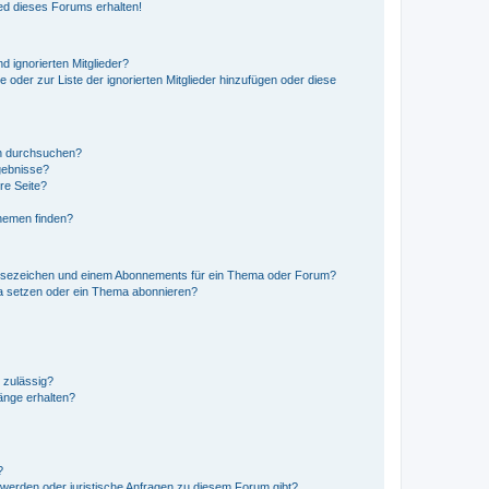
ed dieses Forums erhalten!
d ignorierten Mitglieder?
e oder zur Liste der ignorierten Mitglieder hinzufügen oder diese
en durchsuchen?
gebnisse?
re Seite?
hemen finden?
esezeichen und einem Abonnements für ein Thema oder Forum?
a setzen oder ein Thema abonnieren?
 zulässig?
hänge erhalten?
?
hwerden oder juristische Anfragen zu diesem Forum gibt?