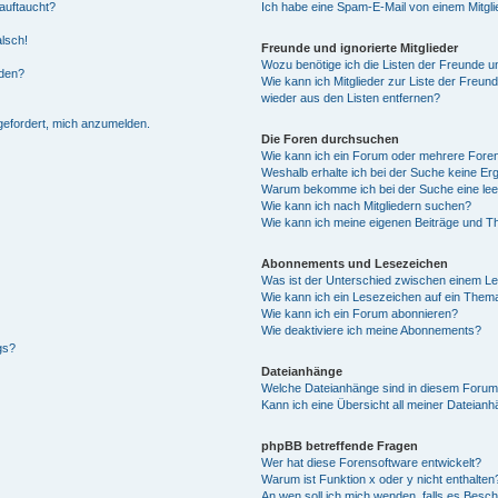
auftaucht?
Ich habe eine Spam-E-Mail von einem Mitgli
alsch!
Freunde und ignorierte Mitglieder
Wozu benötige ich die Listen der Freunde un
rden?
Wie kann ich Mitglieder zur Liste der Freund
wieder aus den Listen entfernen?
fgefordert, mich anzumelden.
Die Foren durchsuchen
Wie kann ich ein Forum oder mehrere For
Weshalb erhalte ich bei der Suche keine Er
Warum bekomme ich bei der Suche eine lee
Wie kann ich nach Mitgliedern suchen?
Wie kann ich meine eigenen Beiträge und T
Abonnements und Lesezeichen
Was ist der Unterschied zwischen einem L
Wie kann ich ein Lesezeichen auf ein Them
Wie kann ich ein Forum abonnieren?
Wie deaktiviere ich meine Abonnements?
gs?
Dateianhänge
Welche Dateianhänge sind in diesem Forum
Kann ich eine Übersicht all meiner Dateian
phpBB betreffende Fragen
Wer hat diese Forensoftware entwickelt?
Warum ist Funktion x oder y nicht enthalten
An wen soll ich mich wenden, falls es Besc