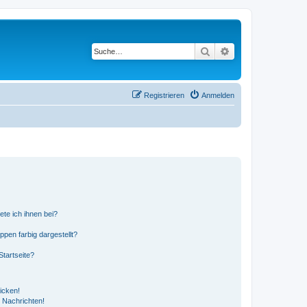
Suche
Erweiterte Suche
Registrieren
Anmelden
ete ich ihnen bei?
en farbig dargestellt?
tartseite?
icken!
 Nachrichten!