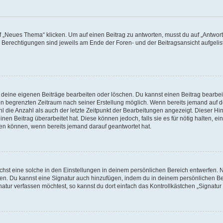
„Neues Thema“ klicken. Um auf einen Beitrag zu antworten, musst du auf „Antworte
e Berechtigungen sind jeweils am Ende der Foren- und der Beitragsansicht aufgeliste
r deine eigenen Beiträge bearbeiten oder löschen. Du kannst einen Beitrag bearbe
inen begrenzten Zeitraum nach seiner Erstellung möglich. Wenn bereits jemand auf de
 die Anzahl als auch der letzte Zeitpunkt der Bearbeitungen angezeigt. Dieser Hi
en Beitrag überarbeitet hat. Diese können jedoch, falls sie es für nötig halten, ei
hen können, wenn bereits jemand darauf geantwortet hat.
st eine solche in den Einstellungen in deinem persönlichen Bereich entwerfen. Na
eren. Du kannst eine Signatur auch hinzufügen, indem du in deinem persönlichen 
atur verfassen möchtest, so kannst du dort einfach das Kontrollkästchen „Signatu