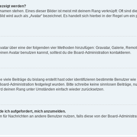
gezeigt werden?
amen stehen. Eines dieser Bilder ist meist mit deinem Rang verknüpft: Oft sind di
ld wird auch als „Avatar“ bezeichnet. Es handelt sich hierbei in der Regel um ein
 Avatar über eine der folgenden vier Methoden hinzufügen: Gravatar, Galerie, Rem
en Avatar benutzen kannst, solltest du die Board-Administration kontaktieren.
viele Beiträge du bislang erstellt hast oder identifizieren bestimmte Benutzer w
 Board-Administration festgelegt wurden. Bitte schreibe keine sinnlosen Beiträge
wird deinen Rang unter Umständen einfach wieder zurücksetzen.
rde ich aufgefordert, mich anzumelden.
ion für Nachrichten an andere Benutzer nutzen, falls diese von der Board-Administ