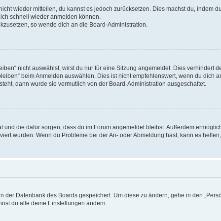
 nicht wieder mitteilen, du kannst es jedoch zurücksetzen. Dies machst du, indem 
 dich schnell wieder anmelden können.
ückzusetzen, so wende dich an die Board-Administration.
en“ nicht auswählst, wirst du nur für eine Sitzung angemeldet. Dies verhindert 
leiben“ beim Anmelden auswählen. Dies ist nicht empfehlenswert, wenn du dich an
 steht, dann wurde sie vermutlich von der Board-Administration ausgeschaltet.
 hat und die dafür sorgen, dass du im Forum angemeldet bleibst. Außerdem ermögli
tiviert wurden. Wenn du Probleme bei der An- oder Abmeldung hast, kann es helfen
n in der Datenbank des Boards gespeichert. Um diese zu ändern, gehe in den „Persö
nst du alle deine Einstellungen ändern.