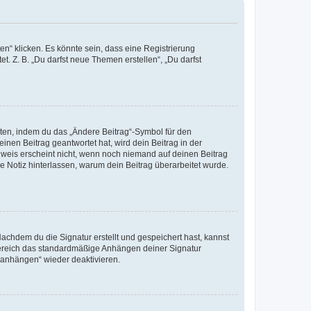
n“ klicken. Es könnte sein, dass eine Registrierung
t. Z. B. „Du darfst neue Themen erstellen“, „Du darfst
iten, indem du das „Ändere Beitrag“-Symbol für den
inen Beitrag geantwortet hat, wird dein Beitrag in der
nweis erscheint nicht, wenn noch niemand auf deinen Beitrag
ne Notiz hinterlassen, warum dein Beitrag überarbeitet wurde.
chdem du die Signatur erstellt und gespeichert hast, kannst
Bereich das standardmäßige Anhängen deiner Signatur
r anhängen“ wieder deaktivieren.