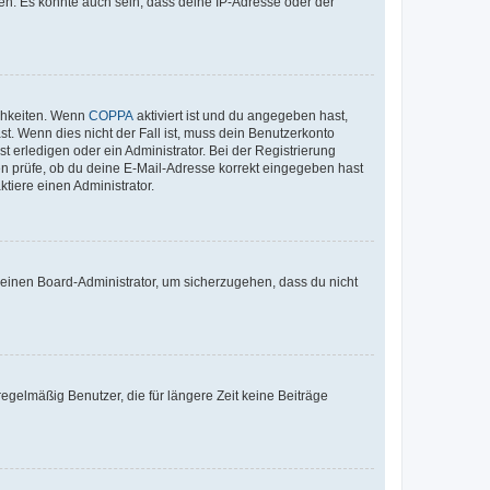
en. Es könnte auch sein, dass deine IP-Adresse oder der
ichkeiten. Wenn
COPPA
aktiviert ist und du angegeben hast,
st. Wenn dies nicht der Fall ist, muss dein Benutzerkonto
t erledigen oder ein Administrator. Bei der Registrierung
ten prüfe, ob du deine E-Mail-Adresse korrekt eingegeben hast
tiere einen Administrator.
n einen Board-Administrator, um sicherzugehen, dass du nicht
egelmäßig Benutzer, die für längere Zeit keine Beiträge