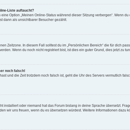
ine-Liste auftaucht?
n eine Option „Meinen Online-Status während dieser Sitzung verbergen“. Wenn du d
st dann als unsichtbarer Besucher gezählt.
en Zeitzone. In diesem Fall solltest du im „Persönlichen Bereich“ die für dich passe
den. Wenn du noch nicht registriert bist, ist dies ein guter Grund, dies jetzt zu tun
mer noch falsch!
t hast und die Zeit trotzdem noch falsch ist, geht die Uhr des Servers vermutlich fal
t installiert oder niemand hat das Forum bislang in deine Sprache übersetzt. Frag
, würden wir uns freuen, wenn du es übersetzen würdest. Weitere Informationen dazu